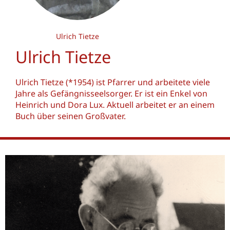
Ulrich Tietze
Ulrich Tietze
Ulrich Tietze (*1954) ist Pfarrer und arbeitete viele
Jahre als Gefängnisseelsorger. Er ist ein Enkel von
Heinrich und Dora Lux. Aktuell arbeitet er an einem
Buch über seinen Großvater.