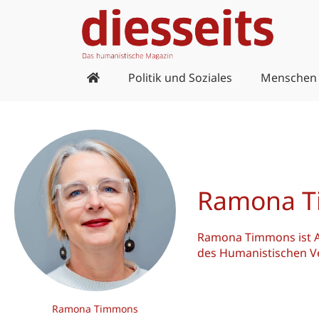
Zum
Inhalt
springen
Politik und Soziales
Menschen
Ramona 
Ramona Timmons ist As
des Humanistischen V
Ramona Timmons