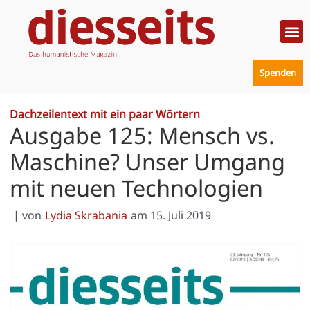
Zum
Inhalt
springen
Politik
Mensc
Prakt
Spenden
Dachzeilentext mit ein paar Wörtern
Ausgabe 125: Mensch vs.
Maschine? Unser Umgang
mit neuen Technologien
| von
Lydia Skrabania
am
15. Juli 2019