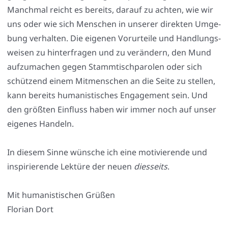
Manch­mal reicht es bereits, dar­auf zu ach­ten, wie wir
uns oder wie sich Men­schen in unse­rer direk­ten Umge­
bung ver­hal­ten. Die eige­nen Vor­ur­tei­le und Hand­lungs­
wei­sen zu hin­ter­fra­gen und zu ver­än­dern, den Mund
auf­zu­ma­chen gegen Stamm­tisch­pa­ro­len oder sich
schüt­zend einem Mit­men­schen an die Sei­te zu stel­len,
kann bereits huma­nis­ti­sches Enga­ge­ment sein. Und
den größ­ten Ein­fluss haben wir immer noch auf unser
eige­nes Han­deln.
In die­sem Sin­ne wün­sche ich eine moti­vie­ren­de und
inspi­rie­ren­de Lek­tü­re der neu­en
dies­seits
.
Mit huma­nis­ti­schen Grü­ßen
Flo­ri­an Dort