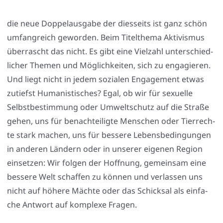
die neue Dop­pel­aus­ga­be der dies­seits ist ganz schön
umfang­reich gewor­den. Beim Titel­the­ma Akti­vis­mus
über­rascht das nicht. Es gibt eine Viel­zahl unter­schied­
li­cher The­men und Mög­lich­kei­ten, sich zu enga­gie­ren.
Und liegt nicht in jedem sozia­len Enga­ge­ment etwas
zutiefst Huma­nis­ti­sches? Egal, ob wir für sexu­el­le
Selbst­be­stim­mung oder Umwelt­schutz auf die Stra­ße
gehen, uns für benach­tei­lig­te Men­schen oder Tier­rech­
te stark machen, uns für bes­se­re Lebens­be­din­gun­gen
in ande­ren Län­dern oder in unse­rer eige­nen Regi­on
ein­set­zen: Wir fol­gen der Hoff­nung, gemein­sam eine
bes­se­re Welt schaf­fen zu kön­nen und ver­las­sen uns
nicht auf höhe­re Mäch­te oder das Schick­sal als ein­fa­
che Ant­wort auf kom­ple­xe Fra­gen.