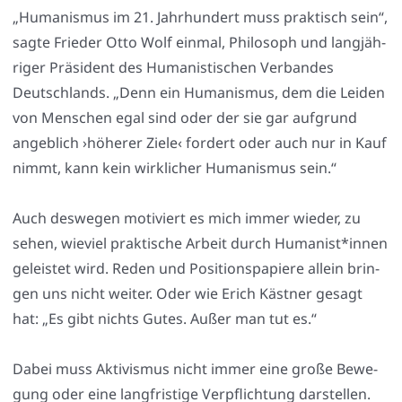
„Huma­nis­mus im 21. Jahr­hun­dert muss prak­tisch sein“,
sag­te Frie­der Otto Wolf ein­mal, Phi­lo­soph und lang­jäh­
ri­ger Prä­si­dent des Huma­nis­ti­schen Ver­ban­des
Deutsch­lands. „Denn ein Huma­nis­mus, dem die Lei­den
von Men­schen egal sind oder der sie gar auf­grund
angeb­lich ›höhe­rer Zie­le‹ for­dert oder auch nur in Kauf
nimmt, kann kein wirk­li­cher Huma­nis­mus sein.“
Auch des­we­gen moti­viert es mich immer wie­der, zu
sehen, wie­viel prak­ti­sche Arbeit durch Humanist*innen
geleis­tet wird. Reden und Posi­ti­ons­pa­pie­re allein brin­
gen uns nicht wei­ter. Oder wie Erich Käst­ner gesagt
hat: „Es gibt nichts Gutes. Außer man tut es.“
Dabei muss Akti­vis­mus nicht immer eine gro­ße Bewe­
gung oder eine lang­fris­ti­ge Ver­pflich­tung dar­stel­len.