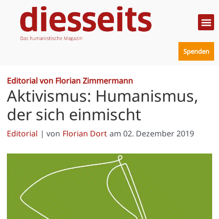
Zum
Inhalt
springen
Politik
Mensc
Prakt
Spenden
Editorial von Florian Zimmermann
Aktivismus: Humanismus,
der sich einmischt
Editorial
| von
Florian Dort
am
02. Dezember 2019