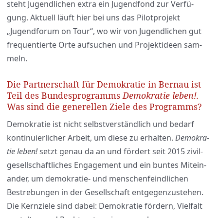
steht Jugend­li­chen extra ein Jugend­fond zur Ver­fü­
gung. Aktu­ell läuft hier bei uns das Pilot­pro­jekt
„Jugend­fo­rum on Tour“, wo wir von Jugend­li­chen gut
fre­quen­tier­te Orte auf­su­chen und Pro­jekt­ideen sam­
meln.
Die Partnerschaft für Demokratie in Bernau ist
Teil des Bundesprogramms
Demokratie leben!.
Was sind die generellen Ziele des Programms?
Demo­kra­tie ist nicht selbst­ver­ständ­lich und bedarf
kon­ti­nu­ier­li­cher Arbeit, um die­se zu erhal­ten.
Demo­kra­
tie leben!
setzt genau da an und för­dert seit 2015 zivil­
ge­sell­schaft­li­ches Enga­ge­ment und ein bun­tes Mit­ein­
an­der, um demo­kra­tie- und men­schen­feind­li­chen
Bestre­bun­gen in der Gesell­schaft ent­ge­gen­zu­ste­hen.
Die Kern­zie­le sind dabei: Demo­kra­tie för­dern, Viel­falt