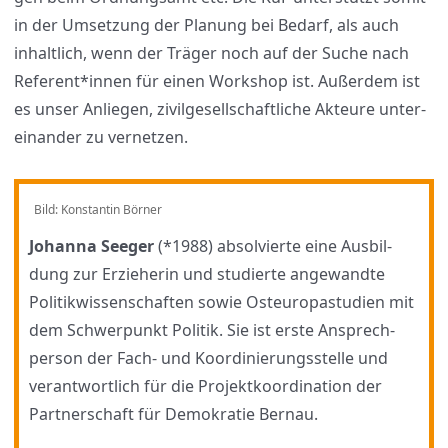
in der Umset­zung der Pla­nung bei Bedarf, als auch
inhalt­lich, wenn der Trä­ger noch auf der Suche nach
Referent*innen für einen Work­shop ist. Außer­dem ist
es unser Anlie­gen, zivil­ge­sell­schaft­li­che Akteu­re unter­
ein­an­der zu ver­net­zen.
Bild: Kon­stan­tin Bör­ner
Johan­na See­ger
(*1988) absol­vier­te eine Aus­bil­
dung zur Erzie­he­rin und stu­dier­te ange­wand­te
Poli­tik­wis­sen­schaf­ten sowie Ost­eu­ro­pa­stu­di­en mit
dem Schwer­punkt Poli­tik. Sie ist ers­te Ansprech­
per­son der Fach- und Koor­di­nie­rungs­stel­le und
ver­ant­wort­lich für die Pro­jekt­ko­or­di­na­ti­on der
Part­ner­schaft für Demo­kra­tie Ber­nau.