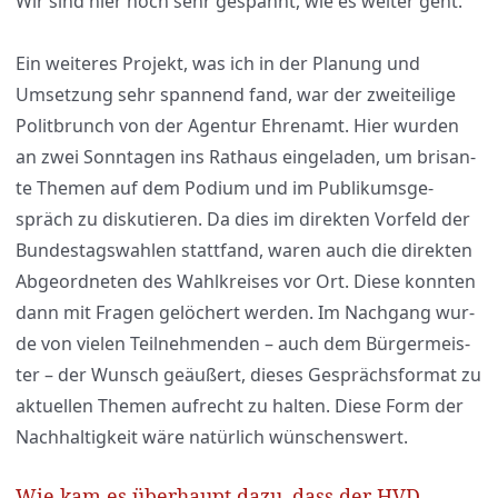
Wir sind hier noch sehr gespannt, wie es wei­ter geht.
Ein wei­te­res Pro­jekt, was ich in der Pla­nung und
Umset­zung sehr span­nend fand, war der zwei­tei­li­ge
Polit­brunch von der Agen­tur Ehren­amt. Hier wur­den
an zwei Sonn­ta­gen ins Rat­haus ein­ge­la­den, um bri­san­
te The­men auf dem Podi­um und im Publi­kums­ge­
spräch zu dis­ku­tie­ren. Da dies im direk­ten Vor­feld der
Bun­des­tags­wah­len statt­fand, waren auch die direk­ten
Abge­ord­ne­ten des Wahl­krei­ses vor Ort. Die­se konn­ten
dann mit Fra­gen gelö­chert wer­den. Im Nach­gang wur­
de von vie­len Teil­neh­men­den – auch dem Bür­ger­meis­
ter – der Wunsch geäu­ßert, die­ses Gesprächs­for­mat zu
aktu­el­len The­men auf­recht zu hal­ten. Die­se Form der
Nach­hal­tig­keit wäre natür­lich wün­schens­wert.
Wie kam es überhaupt dazu, dass der HVD