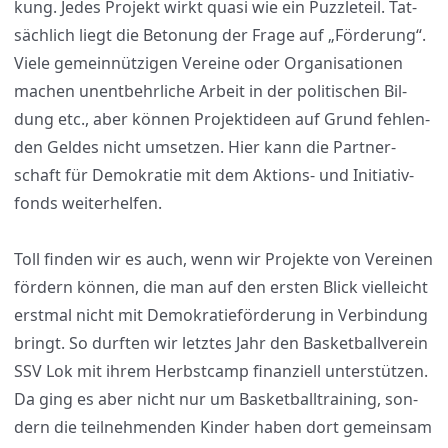
kung. Jedes Pro­jekt wirkt qua­si wie ein Puz­zle­teil. Tat­
säch­lich liegt die Beto­nung der Fra­ge auf „För­de­rung“.
Vie­le gemein­nüt­zi­gen Ver­ei­ne oder Orga­ni­sa­tio­nen
machen unent­behr­li­che Arbeit in der poli­ti­schen Bil­
dung etc., aber kön­nen Pro­jekt­ideen auf Grund feh­len­
den Gel­des nicht umset­zen. Hier kann die Part­ner­
schaft für Demo­kra­tie mit dem Akti­ons- und Initia­tiv­
fonds wei­ter­hel­fen.
Toll fin­den wir es auch, wenn wir Pro­jek­te von Ver­ei­nen
för­dern kön­nen, die man auf den ers­ten Blick viel­leicht
erst­mal nicht mit Demo­kra­tie­för­de­rung in Ver­bin­dung
bringt. So durf­ten wir letz­tes Jahr den Bas­ket­ball­ver­ein
SSV Lok mit ihrem Herbst­camp finan­zi­ell unter­stüt­zen.
Da ging es aber nicht nur um Bas­ket­ball­trai­ning, son­
dern die teil­neh­men­den Kin­der haben dort gemein­sam