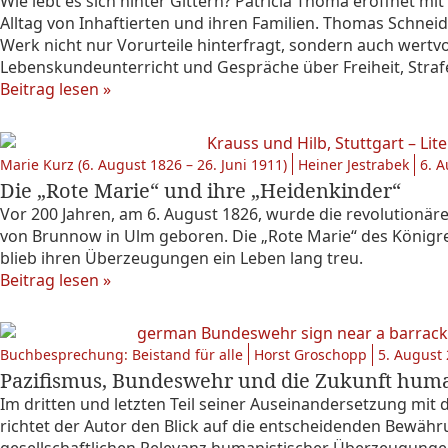
Wie lebt es sich hinter Gittern? Patricia Thoma eröffnet mi
Alltag von Inhaftierten und ihren Familien. Thomas Schnei
Werk nicht nur Vorurteile hinterfragt, sondern auch wertv
Lebenskundeunterricht und Gespräche über Freiheit, Strafe
Beitrag lesen »
Marie Kurz (6. August 1826 – 26. Juni 1911)
Heiner Jestrabek
6. 
Die „Rote Marie“ und ihre „Heidenkinder“
Vor 200 Jahren, am 6. August 1826, wurde die revolutionäre
von Brunnow in Ulm geboren. Die „Rote Marie“ des Königre
blieb ihren Überzeugungen ein Leben lang treu.
Beitrag lesen »
Buchbesprechung: Beistand für alle
Horst Groschopp
5. August
Pazifismus, Bundeswehr und die Zukunft humanis
Im dritten und letzten Teil seiner Auseinandersetzung mi
richtet der Autor den Blick auf die entscheidenden Bewähr