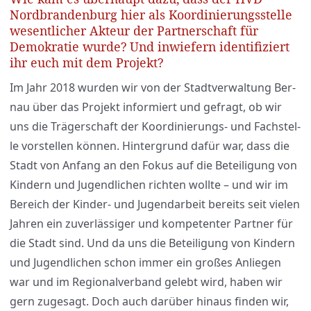
Nordbrandenburg hier als Koordinierungsstelle
wesentlicher Akteur der Partnerschaft für
Demokratie wurde? Und inwiefern identifiziert
ihr euch mit dem Projekt?
Im Jahr 2018 wur­den wir von der Stadt­ver­wal­tung Ber­
nau über das Pro­jekt infor­miert und gefragt, ob wir
uns die Trä­ger­schaft der Koor­di­nie­rungs- und Fach­stel­
le vor­stel­len kön­nen. Hin­ter­grund dafür war, dass die
Stadt von Anfang an den Fokus auf die Betei­li­gung von
Kin­dern und Jugend­li­chen rich­ten woll­te – und wir im
Bereich der Kin­der- und Jugend­ar­beit bereits seit vie­len
Jah­ren ein zuver­läs­si­ger und kom­pe­ten­ter Part­ner für
die Stadt sind. Und da uns die Betei­li­gung von Kin­dern
und Jugend­li­chen schon immer ein gro­ßes Anlie­gen
war und im Regio­nal­ver­band gelebt wird, haben wir
gern zuge­sagt. Doch auch dar­über hin­aus fin­den wir,