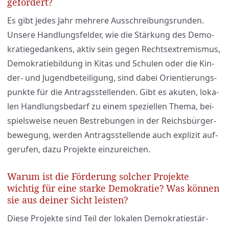
gefördert?
Es gibt jedes Jahr meh­re­re Aus­schrei­bungs­run­den.
Unse­re Hand­lungs­fel­der, wie die Stär­kung des Demo­
kra­tie­ge­dan­kens, aktiv sein gegen Rechts­extre­mis­mus,
Demo­kra­tie­bil­dung in Kitas und Schu­len oder die Kin­
der- und Jugend­be­tei­li­gung, sind dabei Ori­en­tie­rungs­
punk­te für die Antrags­stel­len­den. Gibt es aku­ten, loka­
len Hand­lungs­be­darf zu einem spe­zi­el­len The­ma, bei­
spiels­wei­se neu­en Bestre­bun­gen in der Reichs­bür­ger­
be­we­gung, wer­den Antrags­stel­len­de auch expli­zit auf­
ge­ru­fen, dazu Pro­jek­te ein­zu­rei­chen.
Warum ist die Förderung solcher Projekte
wichtig für eine starke Demokratie? Was können
sie aus deiner Sicht leisten?
Die­se Pro­jek­te sind Teil der loka­len Demo­kra­tie­stär­