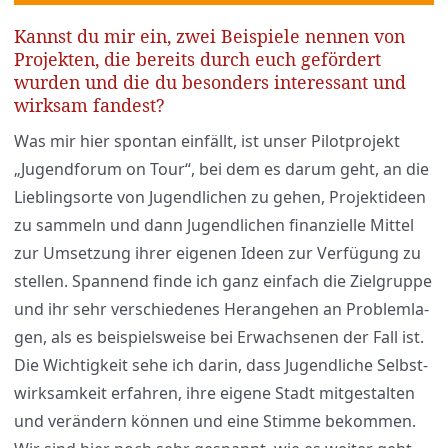
Kannst du mir ein, zwei Beispiele nennen von
Projekten, die bereits durch euch gefördert
wurden und die du besonders interessant und
wirksam fandest?
Was mir hier spon­tan ein­fällt, ist unser Pilot­pro­jekt
„Jugend­fo­rum on Tour“, bei dem es dar­um geht, an die
Lieb­lings­or­te von Jugend­li­chen zu gehen, Pro­jekt­ideen
zu sam­meln und dann Jugend­li­chen finan­zi­el­le Mit­tel
zur Umset­zung ihrer eige­nen Ideen zur Ver­fü­gung zu
stel­len. Span­nend fin­de ich ganz ein­fach die Ziel­grup­pe
und ihr sehr ver­schie­de­nes Her­an­ge­hen an Pro­blem­la­
gen, als es bei­spiels­wei­se bei Erwach­se­nen der Fall ist.
Die Wich­tig­keit sehe ich dar­in, dass Jugend­li­che Selbst­
wirk­sam­keit erfah­ren, ihre eige­ne Stadt mit­ge­stal­ten
und ver­än­dern kön­nen und eine Stim­me bekom­men.