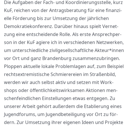
Die Auf­ga­ben der Fach- und Koor­di­nie­rungs­stel­le, kurz
KuF, rei­chen von der Antrags­be­ra­tung für eine finan­zi­
el­le För­de­rung bis zur Umset­zung der jähr­li­chen
Demo­kra­tie­kon­fe­renz. Dar­über hin­aus spielt Ver­net­
zung eine ent­schei­den­de Rol­le. Als ers­te Ansprech­per­
son in der KuF agie­re ich in ver­schie­de­nen Netz­wer­ken,
um unter­schied­li­che zivil­ge­sell­schaft­li­che Akteur*innen
vor Ort und ganz Bran­den­burg zusam­men­zu­brin­gen.
Plop­pen aktu­el­le loka­le Pro­blem­la­gen auf, zum Bei­spiel
rechts­extre­mis­ti­sche Schmie­re­rei­en im Stra­ßen­bild,
wer­den wir auch selbst aktiv und set­zen mit Work­
shops oder öffent­lich­keits­wirk­sa­men Aktio­nen men­
schen­feind­li­chen Ein­stel­lun­gen etwas ent­ge­gen. Zu
unse­rer Arbeit gehört außer­dem die Eta­blie­rung eines
Jugend­fo­rums, um Jugend­be­tei­li­gung vor Ort zu för­
dern. Zur Umset­zung ihrer eige­nen Ideen und Pro­jek­te