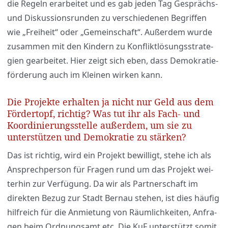
die Regeln erar­bei­tet und es gab jeden Tag Gesprächs-
und Dis­kus­si­ons­run­den zu ver­schie­de­nen Begrif­fen
wie „Frei­heit“ oder „Gemein­schaft“. Außer­dem wur­de
zusam­men mit den Kin­dern zu Kon­flikt­lö­sungs­stra­te­
gien gear­bei­tet. Hier zeigt sich eben, dass Demo­kra­tie­
för­de­rung auch im Klei­nen wir­ken kann.
Die Projekte erhalten ja nicht nur Geld aus dem
Fördertopf, richtig? Was tut ihr als Fach- und
Koordinierungsstelle außerdem, um sie zu
unterstützen und Demokratie zu stärken?
Das ist rich­tig, wird ein Pro­jekt bewil­ligt, ste­he ich als
Ansprech­per­son für Fra­gen rund um das Pro­jekt wei­
ter­hin zur Ver­fü­gung. Da wir als Part­ner­schaft im
direk­ten Bezug zur Stadt Ber­nau ste­hen, ist dies häu­fig
hilf­reich für die Anmie­tung von Räum­lich­kei­ten, Anfra­
gen beim Ord­nungs­amt etc. Die KuF unter­stützt somit