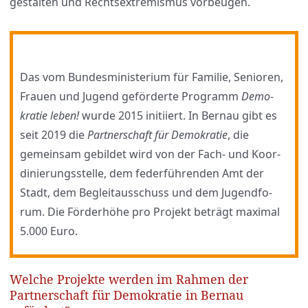
gestal­ten und Rechts­extre­mis­mus vor­beu­gen.
Das vom Bun­des­mi­nis­te­ri­um für Fami­lie, Senio­ren,
Frau­en und Jugend geför­der­te Pro­gramm
Demo­
kra­tie leben!
wur­de 2015 initi­iert. In Ber­nau gibt es
seit 2019 die
Part­ner­schaft für Demo­kra­tie
, die
gemein­sam gebil­det wird von der Fach- und Koor­
di­nie­rungs­stel­le, dem feder­füh­ren­den Amt der
Stadt, dem Begleit­aus­schuss und dem Jugend­fo­
rum. Die För­der­hö­he pro Pro­jekt beträgt maxi­mal
5.000 Euro.
Welche Projekte werden im Rahmen der
Partnerschaft für Demokratie in Bernau