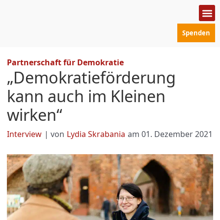
Zum
Inhalt
springen
Spenden
Politik
Mensc
Prakt
Partnerschaft für Demokratie
„Demokratieförderung
kann auch im Kleinen
wirken“
Interview
| von
Lydia Skrabania
am
01. Dezember 2021