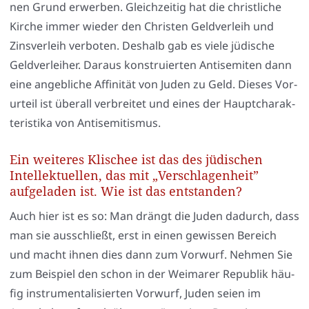
nen Grund erwer­ben. Gleich­zei­tig hat die christ­li­che
Kir­che immer wie­der den Chris­ten Geld­ver­leih und
Zins­ver­leih ver­bo­ten. Des­halb gab es vie­le jüdi­sche
Geld­ver­lei­her. Dar­aus kon­stru­ier­ten Anti­se­mi­ten dann
eine angeb­li­che Affi­ni­tät von Juden zu Geld. Die­ses Vor­
ur­teil ist über­all ver­brei­tet und eines der Haupt­cha­rak­
te­ris­ti­ka von Anti­se­mi­tis­mus.
Ein weiteres Klischee ist das des jüdischen
Intellektuellen, das mit „Verschlagenheit”
aufgeladen ist. Wie ist das entstanden?
Auch hier ist es so: Man drängt die Juden dadurch, dass
man sie aus­schließt, erst in einen gewis­sen Bereich
und macht ihnen dies dann zum Vor­wurf. Neh­men Sie
zum Bei­spiel den schon in der Wei­ma­rer Repu­blik häu­
fig instru­men­ta­li­sier­ten Vor­wurf, Juden sei­en im