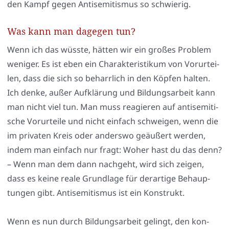
den Kampf gegen Anti­se­mi­tis­mus so schwie­rig.
Was kann man dagegen tun?
Wenn ich das wüss­te, hät­ten wir ein gro­ßes Pro­blem
weni­ger. Es ist eben ein Cha­rak­te­ris­ti­kum von Vor­ur­tei­
len, dass die sich so beharr­lich in den Köp­fen hal­ten.
Ich den­ke, außer Auf­klä­rung und Bil­dungs­ar­beit kann
man nicht viel tun. Man muss reagie­ren auf anti­se­mi­ti­
sche Vor­ur­tei­le und nicht ein­fach schwei­gen, wenn die
im pri­va­ten Kreis oder anders­wo geäu­ßert wer­den,
indem man ein­fach nur fragt: Woher hast du das denn?
– Wenn man dem dann nach­geht, wird sich zei­gen,
dass es kei­ne rea­le Grund­la­ge für der­ar­ti­ge Behaup­
tun­gen gibt. Anti­se­mi­tis­mus ist ein Kon­strukt.
Wenn es nun durch Bil­dungs­ar­beit gelingt, den kon­