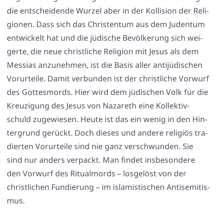
die ent­schei­den­de Wur­zel aber in der Kol­li­si­on der Reli­
gio­nen. Dass sich das Chris­ten­tum aus dem Juden­tum
ent­wi­ckelt hat und die jüdi­sche Bevöl­ke­rung sich wei­
ger­te, die neue christ­li­che Reli­gi­on mit Jesus als dem
Mes­si­as anzu­neh­men, ist die Basis aller anti­jü­di­schen
Vor­ur­tei­le. Damit ver­bun­den ist der christ­li­che Vor­wurf
des Got­tes­mords. Hier wird dem jüdi­schen Volk für die
Kreu­zi­gung des Jesus von Naza­reth eine Kol­lek­tiv­
schuld zuge­wie­sen. Heu­te ist das ein wenig in den Hin­
ter­grund gerückt. Doch die­ses und ande­re reli­gi­ös tra­
dier­ten Vor­ur­tei­le sind nie ganz ver­schwun­den. Sie
sind nur anders ver­packt. Man fin­det ins­be­son­de­re
den Vor­wurf des Ritu­al­mords – los­ge­löst von der
christ­li­chen Fun­die­rung – im isla­mis­ti­schen Anti­se­mi­tis­
mus.