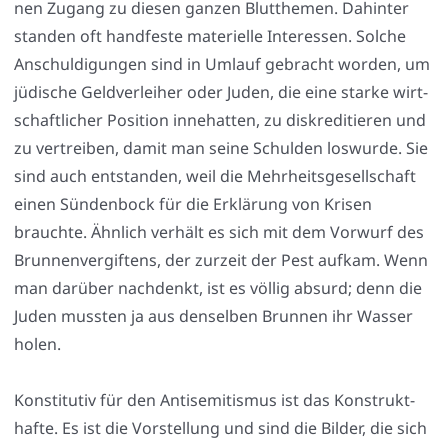
nen Zugang zu die­sen gan­zen Blut­the­men. Dahin­ter
stan­den oft hand­fes­te mate­ri­el­le Inter­es­sen. Sol­che
Anschul­di­gun­gen sind in Umlauf gebracht wor­den, um
jüdi­sche Geld­ver­lei­her oder Juden, die eine star­ke wirt­
schaft­li­cher Posi­ti­on inne­hat­ten, zu dis­kre­di­tie­ren und
zu ver­trei­ben, damit man sei­ne Schul­den los­wur­de. Sie
sind auch ent­stan­den, weil die Mehr­heits­ge­sell­schaft
einen Sün­den­bock für die Erklä­rung von Kri­sen
brauch­te. Ähn­lich ver­hält es sich mit dem Vor­wurf des
Brun­nen­ver­gif­tens, der zur­zeit der Pest auf­kam. Wenn
man dar­über nach­denkt, ist es völ­lig absurd; denn die
Juden muss­ten ja aus den­sel­ben Brun­nen ihr Was­ser
holen.
Kon­sti­tu­tiv für den Anti­se­mi­tis­mus ist das Kon­strukt­
haf­te. Es ist die Vor­stel­lung und sind die Bil­der, die sich