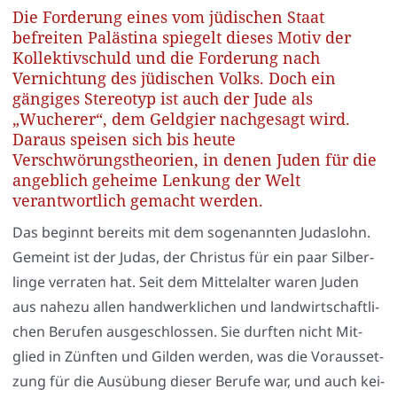
Die Forderung eines vom jüdischen Staat
befreiten Palästina spiegelt dieses Motiv der
Kollektivschuld und die Forderung nach
Vernichtung des jüdischen Volks. Doch ein
gängiges Stereotyp ist auch der Jude als
„Wucherer“, dem Geldgier nachgesagt wird.
Daraus speisen sich bis heute
Verschwörungstheorien, in denen Juden für die
angeblich geheime Lenkung der Welt
verantwortlich gemacht werden.
Das beginnt bereits mit dem soge­nann­ten Judas­lohn.
Gemeint ist der Judas, der Chris­tus für ein paar Sil­ber­
lin­ge ver­ra­ten hat. Seit dem Mit­tel­al­ter waren Juden
aus nahe­zu allen hand­werk­li­chen und land­wirt­schaft­li­
chen Beru­fen aus­ge­schlos­sen. Sie durf­ten nicht Mit­
glied in Zünf­ten und Gil­den wer­den, was die Vor­aus­set­
zung für die Aus­übung die­ser Beru­fe war, und auch kei­