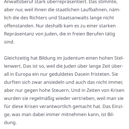
Anwalts­be­ruf stark über­re­prä­sen­tiert. Das stimm­te,
aber nur, weil ihnen die staat­li­chen Lauf­bah­nen, näm­
lich die des Rich­ters und Staats­an­walts lan­ge nicht
offen­stan­den. Nur des­halb kam es zu einer star­ken
Reprä­sen­tanz von Juden, die in frei­en Beru­fen tätig
sind.
Gleich­zei­tig hat Bil­dung im Juden­tum einen hohen Stel­
len­wert. Das ist so, weil die Juden über lan­ge Zeit über­
all in Euro­pa ein nur gedul­de­tes Dasein fris­te­ten. Sie
durf­ten sich zwar ansie­deln und auch das nicht immer,
aber nur gegen hohe Steu­ern. Und in Zei­ten von Kri­sen
wur­den sie regel­mä­ßig wie­der ver­trie­ben, weil man sie
für die­se Kri­sen ver­ant­wort­lich gemacht hat. Das Ein­zi­
ge, was man dabei immer mit­neh­men kann, ist Bil­
dung.