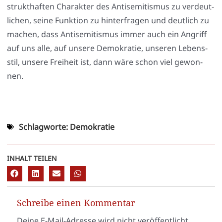
strukt­haf­ten Cha­rak­ter des Anti­se­mi­tis­mus zu ver­deut­
li­chen, sei­ne Funk­ti­on zu hin­ter­fra­gen und deut­lich zu
machen, dass Anti­se­mi­tis­mus immer auch ein Angriff
auf uns alle, auf unse­re Demo­kra­tie, unse­ren Lebens­
stil, unse­re Frei­heit ist, dann wäre schon viel gewon­
nen.
Schlagworte:
Demokratie
INHALT TEILEN
Schreibe einen Kommentar
Deine E-Mail-Adresse wird nicht veröffentlicht.