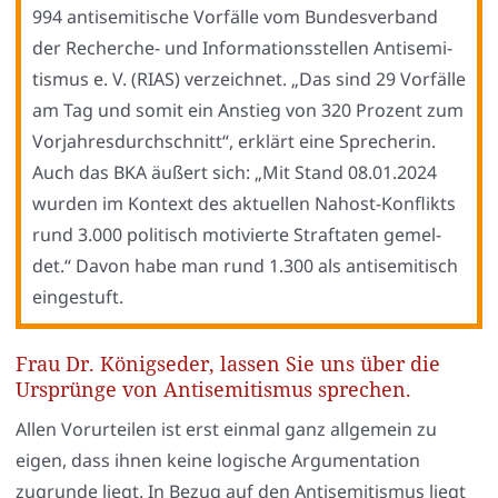
994 anti­se­mi­ti­sche Vor­fäl­le vom Bun­des­ver­band
der Recher­che- und Infor­ma­ti­ons­stel­len Anti­se­mi­
tis­mus e. V. (RIAS) ver­zeich­net. „Das sind 29 Vor­fäl­le
am Tag und somit ein Anstieg von 320 Pro­zent zum
Vor­jah­res­durch­schnitt“, erklärt eine Spre­che­rin.
Auch das BKA äußert sich: „Mit Stand 08.01.2024
wur­den im Kon­text des aktu­el­len Nah­ost-Kon­flikts
rund 3.000 poli­tisch moti­vier­te Straf­ta­ten gemel­
det.“ Davon habe man rund 1.300 als anti­se­mi­tisch
ein­ge­stuft.
Frau Dr. Königseder, lassen Sie uns über die
Ursprünge von Antisemitismus sprechen.
Allen Vor­ur­tei­len ist erst ein­mal ganz all­ge­mein zu
eigen, dass ihnen kei­ne logi­sche Argu­men­ta­ti­on
zugrun­de liegt. In Bezug auf den Anti­se­mi­tis­mus liegt