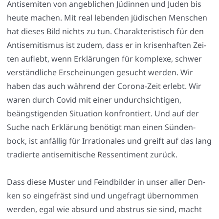
Anti­se­mi­ten von angeb­li­chen Jüdin­nen und Juden bis
heu­te machen. Mit real leben­den jüdi­schen Men­schen
hat die­ses Bild nichts zu tun. Cha­rak­te­ris­tisch für den
Anti­se­mi­tis­mus ist zudem, dass er in kri­sen­haf­ten Zei­
ten auf­lebt, wenn Erklä­run­gen für kom­ple­xe, schwer
ver­ständ­li­che Erschei­nun­gen gesucht wer­den. Wir
haben das auch wäh­rend der Coro­na-Zeit erlebt. Wir
waren durch Covid mit einer undurch­sich­ti­gen,
beängs­ti­gen­den Situa­ti­on kon­fron­tiert. Und auf der
Suche nach Erklä­rung benö­tigt man einen Sün­den­
bock, ist anfäl­lig für Irra­tio­na­les und greift auf das lang
tra­dier­te anti­se­mi­ti­sche Res­sen­ti­ment zurück.
Dass die­se Mus­ter und Feind­bil­der in unser aller Den­
ken so ein­ge­fräst sind und unge­fragt über­nom­men
wer­den, egal wie absurd und abstrus sie sind, macht