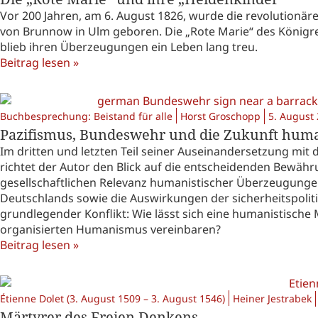
Vor 200 Jahren, am 6. August 1826, wurde die revolutionäre
von Brunnow in Ulm geboren. Die „Rote Marie“ des Königre
blieb ihren Überzeugungen ein Leben lang treu.
Beitrag lesen »
Buchbesprechung: Beistand für alle
Horst Groschopp
5. August
Pazifismus, Bundeswehr und die Zukunft humanis
Im dritten und letzten Teil seiner Auseinandersetzung mi
richtet der Autor den Blick auf die entscheidenden Bewähr
gesellschaftlichen Relevanz humanistischer Überzeugungen
Deutschlands sowie die Auswirkungen der sicherheitspoliti
grundlegender Konflikt: Wie lässt sich eine humanistische M
organisierten Humanismus vereinbaren?
Beitrag lesen »
Étienne Dolet (3. August 1509 – 3. August 1546)
Heiner Jestrabek
Märtyrer des Freien Denkens