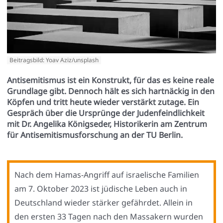
Beitragsbild: Yoav Aziz/unsplash
Antisemitismus ist ein Konstrukt, für das es keine reale
Grundlage gibt. Dennoch hält es sich hartnäckig in den
Köpfen und tritt heute wieder verstärkt zutage. Ein
Gespräch über die Ursprünge der Judenfeindlichkeit
mit Dr. Angelika Königseder, Historikerin am Zentrum
für Antisemitismusforschung an der TU Berlin.
Nach dem Hamas-Angriff auf israe­li­sche Fami­li­en
am 7. Okto­ber 2023 ist jüdi­sche Leben auch in
Deutsch­land wie­der stär­ker gefähr­det. Allein in
den ers­ten 33 Tagen nach den Mas­sa­kern wur­den