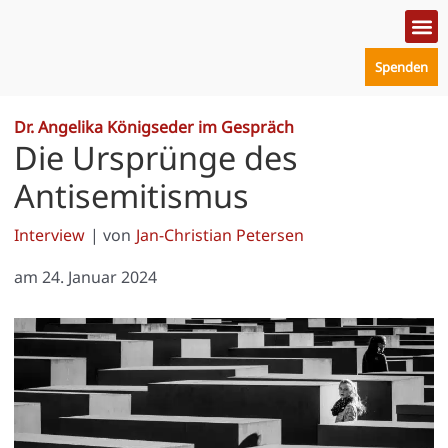
Zum
Inhalt
springen
Spenden
Politik
Mensc
Prakt
Dr. Angelika Königseder im Gespräch
Die Ursprünge des
Antisemitismus
Interview
| von
Jan-Christian Petersen
am
24. Januar 2024