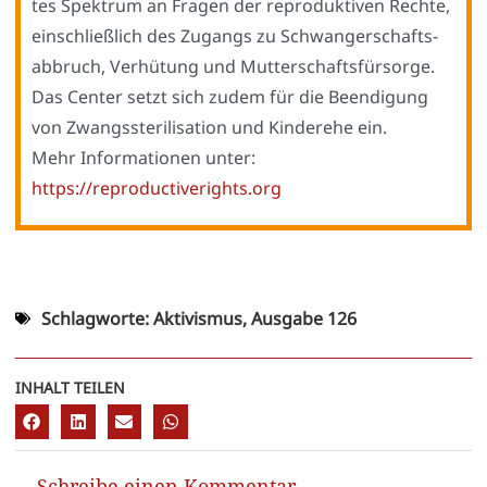
tes Spek­trum an Fra­gen der repro­duk­ti­ven Rech­te,
ein­schließ­lich des Zugangs zu Schwan­ger­schafts­
ab­bruch, Ver­hü­tung und Mut­ter­schafts­für­sor­ge.
Das Cen­ter setzt sich zudem für die Been­di­gung
von Zwangs­ste­ri­li­sa­ti­on und Kin­der­ehe ein.
Mehr Infor­ma­tio­nen unter:
https://reproductiverights.org
Schlagworte:
Aktivismus
,
Ausgabe 126
INHALT TEILEN
Schreibe einen Kommentar