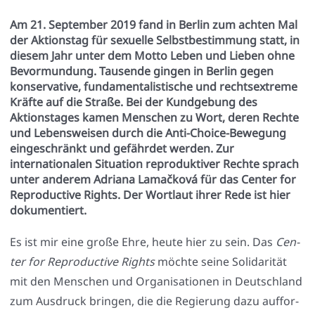
Am 21. September 2019 fand in Berlin zum achten Mal
der Aktionstag für sexuelle Selbstbestimmung statt, in
diesem Jahr unter dem Motto Leben und Lieben ohne
Bevormundung. Tausende gingen in Berlin gegen
konservative, fundamentalistische und rechtsextreme
Kräfte auf die Straße. Bei der Kundgebung des
Aktionstages kamen Menschen zu Wort, deren Rechte
und Lebensweisen durch die Anti-Choice-Bewegung
eingeschränkt und gefährdet werden. Zur
internationalen Situation reproduktiver Rechte sprach
unter anderem Adriana Lamačková für das Center for
Reproductive Rights. Der Wortlaut ihrer Rede ist hier
dokumentiert.
Es ist mir eine gro­ße Ehre, heu­te hier zu sein. Das
Cen­
ter for Repro­duc­ti­ve Rights
möch­te sei­ne Soli­da­ri­tät
mit den Men­schen und Orga­ni­sa­tio­nen in Deutsch­land
zum Aus­druck brin­gen, die die Regie­rung dazu auf­for­