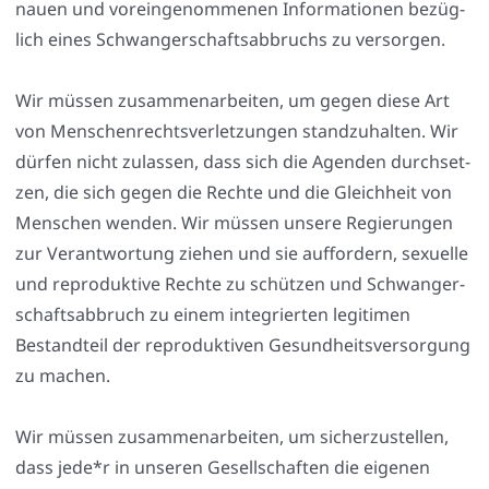
nau­en und vor­ein­ge­nom­me­nen Infor­ma­tio­nen bezüg­
lich eines Schwan­ger­schafts­ab­bruchs zu ver­sor­gen.
Wir müs­sen zusam­men­ar­bei­ten, um gegen die­se Art
von Men­schen­rechts­ver­let­zun­gen stand­zu­hal­ten. Wir
dür­fen nicht zulas­sen, dass sich die Agen­den durch­set­
zen, die sich gegen die Rech­te und die Gleich­heit von
Men­schen wen­den. Wir müs­sen unse­re Regie­run­gen
zur Ver­ant­wor­tung zie­hen und sie auf­for­dern, sexu­el­le
und repro­duk­ti­ve Rech­te zu schüt­zen und Schwan­ger­
schafts­ab­bruch zu einem inte­grier­ten legi­ti­men
Bestand­teil der repro­duk­ti­ven Gesund­heits­ver­sor­gung
zu machen.
Wir müs­sen zusam­men­ar­bei­ten, um sicher­zu­stel­len,
dass jede*r in unse­ren Gesell­schaf­ten die eige­nen