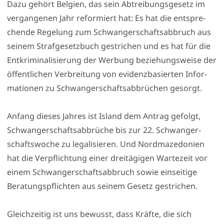
Dazu gehört Bel­gi­en, das sein Abtrei­bungs­ge­setz im
ver­gan­ge­nen Jahr refor­miert hat: Es hat die ent­spre­
chen­de Rege­lung zum Schwan­ger­schafts­ab­bruch aus
sei­nem Straf­ge­setz­buch gestri­chen und es hat für die
Ent­kri­mi­na­li­sie­rung der Wer­bung bezie­hungs­wei­se der
öffent­li­chen Ver­brei­tung von evi­denz­ba­sier­ten Infor­
ma­tio­nen zu Schwan­ger­schafts­ab­brü­chen gesorgt.
Anfang die­ses Jah­res ist Island dem Antrag gefolgt,
Schwan­ger­schafts­ab­brü­che bis zur 22. Schwan­ger­
schafts­wo­che zu lega­li­sie­ren. Und Nord­ma­ze­do­ni­en
hat die Ver­pflich­tung einer drei­tä­gi­gen War­te­zeit vor
einem Schwan­ger­schafts­ab­bruch sowie ein­sei­ti­ge
Bera­tungs­pflich­ten aus sei­nem Gesetz gestri­chen.
Gleich­zei­tig ist uns bewusst, dass Kräf­te, die sich