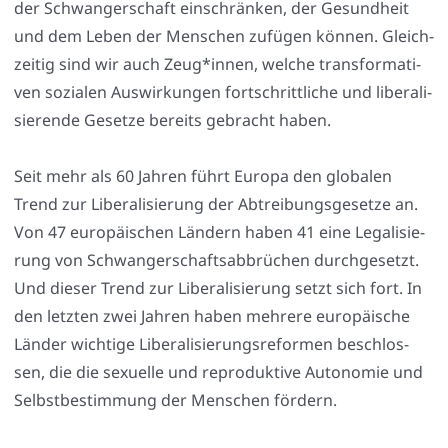
der Schwan­ger­schaft ein­schrän­ken, der Gesund­heit
und dem Leben der Men­schen zufü­gen kön­nen. Gleich­
zei­tig sind wir auch Zeug*innen, wel­che trans­for­ma­ti­
ven sozia­len Aus­wir­kun­gen fort­schritt­li­che und libe­ra­li­
sie­ren­de Geset­ze bereits gebracht haben.
Seit mehr als 60 Jah­ren führt Euro­pa den glo­ba­len
Trend zur Libe­ra­li­sie­rung der Abtrei­bungs­ge­set­ze an.
Von 47 euro­päi­schen Län­dern haben 41 eine Lega­li­sie­
rung von Schwan­ger­schafts­ab­brü­chen durch­ge­setzt.
Und die­ser Trend zur Libe­ra­li­sie­rung setzt sich fort. In
den letz­ten zwei Jah­ren haben meh­re­re euro­päi­sche
Län­der wich­ti­ge Libe­ra­li­sie­rungs­re­for­men beschlos­
sen, die die sexu­el­le und repro­duk­ti­ve Auto­no­mie und
Selbst­be­stim­mung der Men­schen för­dern.