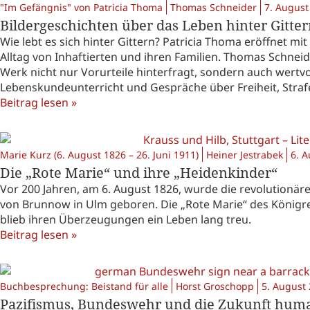
"Im Gefängnis" von Patricia Thoma
Thomas Schneider
7. August
Bildergeschichten über das Leben hinter Gitte
Wie lebt es sich hinter Gittern? Patricia Thoma eröffnet mi
Alltag von Inhaftierten und ihren Familien. Thomas Schnei
Werk nicht nur Vorurteile hinterfragt, sondern auch wertv
Lebenskundeunterricht und Gespräche über Freiheit, Strafe
Beitrag lesen »
Marie Kurz (6. August 1826 – 26. Juni 1911)
Heiner Jestrabek
6. 
Die „Rote Marie“ und ihre „Heidenkinder“
Vor 200 Jahren, am 6. August 1826, wurde die revolutionäre
von Brunnow in Ulm geboren. Die „Rote Marie“ des Königre
blieb ihren Überzeugungen ein Leben lang treu.
Beitrag lesen »
Buchbesprechung: Beistand für alle
Horst Groschopp
5. August
Pazifismus, Bundeswehr und die Zukunft humanis