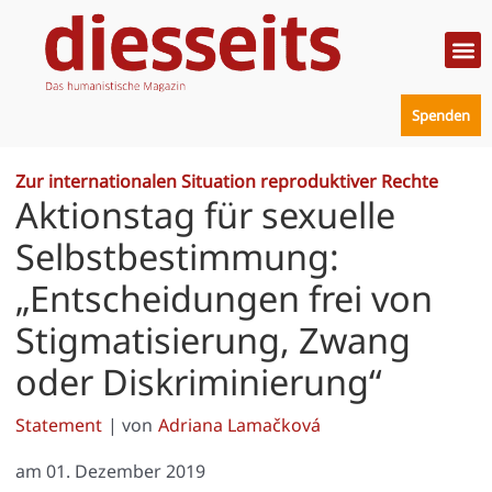
Zum
Inhalt
springen
Politik
Mensc
Prakt
Spenden
Zur internationalen Situation reproduktiver Rechte
Aktionstag für sexuelle
Selbstbestimmung:
„Entscheidungen frei von
Stigmatisierung, Zwang
oder Diskriminierung“
Statement
| von
Adriana Lamačková
am
01. Dezember 2019