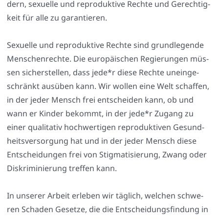
dern, sexu­el­le und repro­duk­ti­ve Rech­te und Gerech­tig­
keit für alle zu garan­tie­ren.
Sexu­el­le und repro­duk­ti­ve Rech­te sind grund­le­gen­de
Men­schen­rech­te. Die euro­päi­schen Regie­run­gen müs­
sen sicher­stel­len, dass jede*r die­se Rech­te unein­ge­
schränkt aus­üben kann. Wir wol­len eine Welt schaf­fen,
in der jeder Mensch frei ent­schei­den kann, ob und
wann er Kin­der bekommt, in der jede*r Zugang zu
einer qua­li­ta­tiv hoch­wer­ti­gen repro­duk­ti­ven Gesund­
heits­ver­sor­gung hat und in der jeder Mensch die­se
Ent­schei­dun­gen frei von Stig­ma­ti­sie­rung, Zwang oder
Dis­kri­mi­nie­rung tref­fen kann.
In unse­rer Arbeit erle­ben wir täg­lich, wel­chen schwe­
ren Scha­den Geset­ze, die die Ent­schei­dungs­fin­dung in