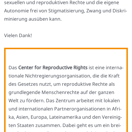
sexu­el­len und repro­duk­ti­ven Rech­te und die eige­ne
Auto­no­mie frei von Stig­ma­ti­sie­rung, Zwang und Dis­kri­
mi­nie­rung aus­üben kann.
Vie­len Dank!
Das
Cen­ter for Repro­duc­ti­ve Rights
ist eine inter­na­
tio­na­le Nicht­re­gie­rungs­or­ga­ni­sa­ti­on, die die Kraft
des Geset­zes nutzt, um repro­duk­ti­ve Rech­te als
grund­le­gen­de Men­schen­rech­te auf der gan­zen
Welt zu för­dern. Das Zen­trum arbei­tet mit loka­len
und inter­na­tio­na­len Part­ner­or­ga­ni­sa­tio­nen in Afri­
ka, Asi­en, Euro­pa, Latein­ame­ri­ka und den Ver­ei­nig­
ten Staa­ten zusam­men. Dabei geht es um ein brei­