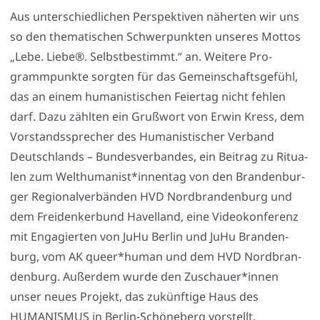
Aus unter­schied­li­chen Per­spek­ti­ven näher­ten wir uns
so den the­ma­ti­schen Schwer­punk­ten unse­res Mot­tos
„Lebe. Lie­be®. Selbst­be­stimmt.“ an. Wei­te­re Pro­
gramm­punk­te sorg­ten für das Gemein­schafts­ge­fühl,
das an einem huma­nis­ti­schen Fei­er­tag nicht feh­len
darf. Dazu zähl­ten ein Gruß­wort von Erwin Kress, dem
Vor­stands­spre­cher des Huma­nis­ti­scher Ver­band
Deutsch­lands – Bun­des­ver­ban­des, ein Bei­trag zu Ritua­
len zum Welthumanist*innentag von den Bran­den­bur­
ger Regio­nal­ver­bän­den HVD Nord­bran­den­burg und
dem Frei­den­ker­bund Havel­land, eine Video­kon­fe­renz
mit Enga­gier­ten von JuHu Ber­lin und JuHu Bran­den­
burg, vom AK queer*human und dem HVD Nord­bran­
den­burg. Außer­dem wur­de den Zuschauer*innen
unser neu­es Pro­jekt, das zukünf­ti­ge Haus des
HUMANISMUS in Ber­lin-Schö­ne­berg vor­stellt.