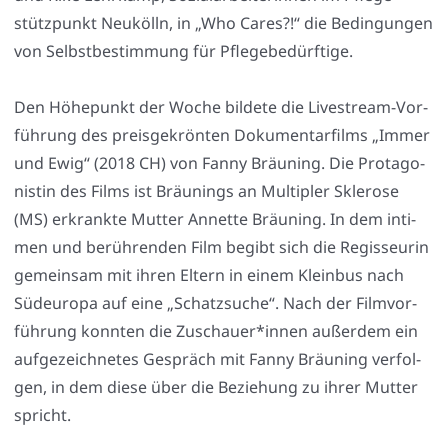
stütz­punkt Neu­kölln, in „Who Cares?!“ die Bedin­gun­gen
von Selbst­be­stim­mung für Pfle­ge­be­dürf­ti­ge.
Den Höhe­punkt der Woche bil­de­te die Live­stream-Vor­
füh­rung des preis­ge­krön­ten Doku­men­tar­films „Immer
und Ewig“ (2018 CH) von Fan­ny Bräu­ning. Die Prot­ago­
nis­tin des Films ist Bräu­nings an Mul­ti­pler Skle­ro­se
(MS) erkrank­te Mut­ter Annet­te Bräu­ning. In dem inti­
men und berüh­ren­den Film begibt sich die Regis­seu­rin
gemein­sam mit ihren Eltern in einem Klein­bus nach
Süd­eu­ro­pa auf eine „Schatz­su­che“. Nach der Film­vor­
füh­rung konn­ten die Zuschauer*innen außer­dem ein
auf­ge­zeich­ne­tes Gespräch mit Fan­ny Bräu­ning ver­fol­
gen, in dem die­se über die Bezie­hung zu ihrer Mut­ter
spricht.