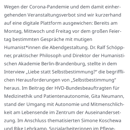
Wegen der Coro­na-Pan­de­mie und dem damit ein­her­
ge­hen­den Ver­an­stal­tungs­ver­bot sind wir kur­zer­hand
auf eine digi­ta­le Platt­form aus­ge­wi­chen: Bereits am
Mon­tag, Mitt­woch und Frei­tag vor dem gro­ßen Fei­er­
tag bestimm­ten Gesprä­che mit muti­gen
Humanist*innen die Abend­ge­stal­tung. Dr. Ralf Schöpp­
ner, prak­ti­scher Phi­lo­soph und Direk­tor der Huma­nis­ti­
schen Aka­de­mie Ber­lin-Bran­den­burg, stell­te in dem
Inter­view „Lie­be statt Selbst­be­stim­mung?“ die begriff­li­
chen Her­aus­for­de­run­gen von „Selbst­be­stim­mung“
her­aus. Im Bei­trag der HVD-Bun­des­be­auf­trag­ten für
Medi­zin­ethik und Pati­en­ten­au­to­no­mie, Gita Neu­mann,
stand der Umgang mit Auto­no­mie und Mit­mensch­lich­
keit am Lebens­en­de im Zen­trum der Aus­ein­an­der­set­
zung. Im Anschluss the­ma­ti­sier­ten Simo­ne Kosche­wa
und Rike Lehr­kamp, Sozi­al­ar­bei­te­rin­nen im Pfle­ge­