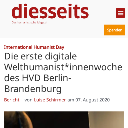
Zum
Inhalt
springen
Politik
Mensc
Prakt
Spenden
International Humanist Day
Die erste digitale
Welthumanist*innenwoche
des HVD Berlin-
Brandenburg
Bericht
| von
Luise Schirmer
am
07. August 2020