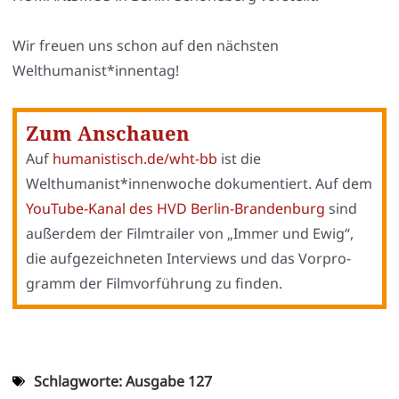
Wir freu­en uns schon auf den nächs­ten
Welthumanist*innentag!
Zum Anschauen
Auf
humanistisch.de/wht-bb
ist die
Welthumanist*innenwoche doku­men­tiert. Auf dem
You­Tube-Kanal des HVD Ber­lin-Bran­den­burg
sind
außer­dem der Film­trai­ler von „Immer und Ewig“,
die auf­ge­zeich­ne­ten Inter­views und das Vor­pro­
gramm der Film­vor­füh­rung zu fin­den.
Schlagworte:
Ausgabe 127