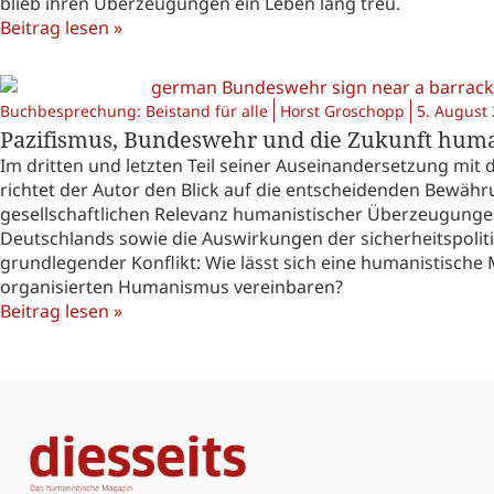
blieb ihren Überzeugungen ein Leben lang treu.
Beitrag lesen »
Buchbesprechung: Beistand für alle
Horst Groschopp
5. August
Pazifismus, Bundeswehr und die Zukunft humanis
Im dritten und letzten Teil seiner Auseinandersetzung mi
richtet der Autor den Blick auf die entscheidenden Bewähr
gesellschaftlichen Relevanz humanistischer Überzeugungen
Deutschlands sowie die Auswirkungen der sicherheitspoliti
grundlegender Konflikt: Wie lässt sich eine humanistische M
organisierten Humanismus vereinbaren?
Beitrag lesen »