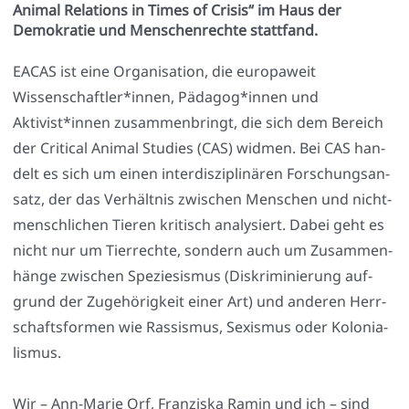
Animal Relations in Times of Crisis“ im Haus der
Demokratie und Menschenrechte stattfand.
EACAS ist eine Orga­ni­sa­ti­on, die euro­pa­weit
Wissenschaftler*innen, Pädagog*innen und
Aktivist*innen zusam­men­bringt, die sich dem Bereich
der Cri­ti­cal Ani­mal Stu­dies (CAS) wid­men. Bei CAS han­
delt es sich um einen inter­dis­zi­pli­nä­ren For­schungs­an­
satz, der das Ver­hält­nis zwi­schen Men­schen und nicht­
mensch­li­chen Tie­ren kri­tisch ana­ly­siert. Dabei geht es
nicht nur um Tier­rech­te, son­dern auch um Zusam­men­
hän­ge zwi­schen Spe­zie­sis­mus (Dis­kri­mi­nie­rung auf­
grund der Zuge­hö­rig­keit einer Art) und ande­ren Herr­
schafts­for­men wie Ras­sis­mus, Sexis­mus oder Kolo­nia­
lis­mus.
Wir – Ann-Marie Orf, Fran­zis­ka Ramin und ich – sind