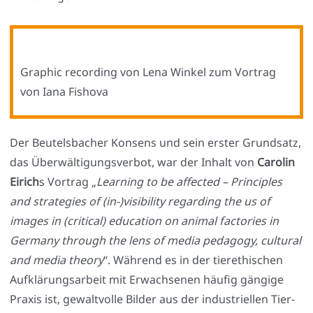
Gra­phic recor­ding von Lena Win­kel zum Vor­trag
von Iana Fisho­va
Der Beu­tels­ba­cher Kon­sens und sein ers­ter Grund­satz,
das Über­wäl­ti­gungs­ver­bot, war der Inhalt von
Caro­lin
Eirich
s Vor­trag „
Lear­ning to be affec­ted – Prin­ci­ples
and stra­te­gies of (in-)visibility regar­ding the us of
images in (cri­ti­cal) edu­ca­ti­on on ani­mal fac­to­ries in
Ger­ma­ny through the lens of media pedago­gy, cul­tu­ral
and media theo­ry
“. Wäh­rend es in der tier­ethi­schen
Auf­klä­rungs­ar­beit mit Erwach­se­nen häu­fig gän­gi­ge
Pra­xis ist, gewalt­vol­le Bil­der aus der indus­tri­el­len Tier­