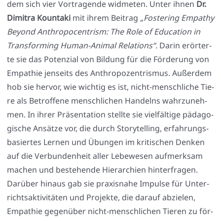
dem sich vier Vor­tra­gen­de wid­me­ten. Unter ihnen
Dr.
Dimi­tra Koun­ta­ki
mit ihrem Bei­trag
„Fos­te­ring Empa­thy
Bey­ond Anthro­po­cen­trism: The Role of Edu­ca­ti­on in
Trans­forming Human-Ani­mal Rela­ti­ons“.
Dar­in erör­ter­
te sie das Poten­zi­al von Bil­dung für die För­de­rung von
Empa­thie jen­seits des Anthro­po­zen­tris­mus. Außer­dem
hob sie her­vor, wie wich­tig es ist, nicht-mensch­li­che Tie­
re als Betrof­fe­ne mensch­li­chen Han­delns wahr­zu­neh­
men. In ihrer Prä­sen­ta­ti­on stell­te sie viel­fäl­ti­ge päd­ago­
gi­sche Ansät­ze vor, die durch Sto­rytel­ling, erfah­rungs­
ba­sier­tes Ler­nen und Übun­gen im kri­ti­schen Den­ken
auf die Ver­bun­den­heit aller Lebe­we­sen auf­merk­sam
machen und bestehen­de Hier­ar­chien hin­ter­fra­gen.
Dar­über hin­aus gab sie pra­xis­na­he Impul­se für Unter­
richts­ak­ti­vi­tä­ten und Pro­jek­te, die dar­auf abzie­len,
Empa­thie gegen­über nicht-mensch­li­chen Tie­ren zu för­