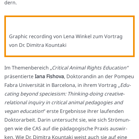
dern.
Gra­phic recor­ding von Lena Win­kel zum Vor­trag
von Dr. Dimi­tra Koun­ta­ki
Im The­men­be­reich
„Cri­ti­cal Ani­mal Rights Edu­ca­ti­on“
prä­sen­tier­te
Iana Fisho­va
, Dok­to­ran­din an der Pom­peu
Fabra Uni­ver­si­tät in Bar­ce­lo­na, in ihrem Vor­trag „
Edu­
ca­ting bey­ond spe­ci­e­sism: Thin­king-doing crea­ti­ve-
rela­tio­nal inquiry in cri­ti­cal ani­mal pedago­gies and
vegan edu­ca­ti­on
“ ers­te Ergeb­nis­se ihrer lau­fen­den
Dok­tor­ar­beit. Dar­in unter­sucht sie, wie sich Strö­mun­
gen wie die CAS auf die päd­ago­gi­sche Pra­xis aus­wir­
ken. Wie Dr. Dimi­tra Koun­ta­ki weist auch sie auf eine