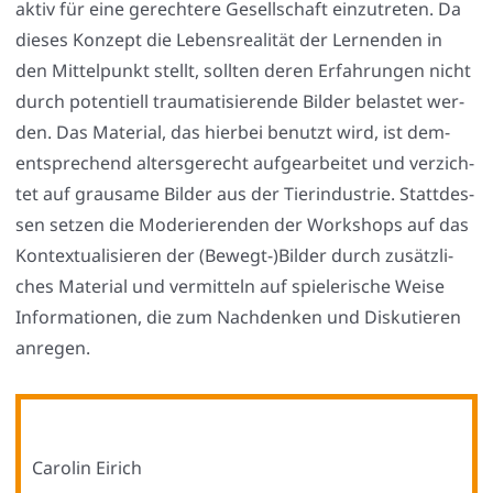
aktiv für eine gerech­te­re Gesell­schaft ein­zu­tre­ten. Da
die­ses Kon­zept die Lebens­rea­li­tät der Ler­nen­den in
den Mit­tel­punkt stellt, soll­ten deren Erfah­run­gen nicht
durch poten­ti­ell trau­ma­ti­sie­ren­de Bil­der belas­tet wer­
den. Das Mate­ri­al, das hier­bei benutzt wird, ist dem­
entspre­chend alters­ge­recht auf­ge­ar­bei­tet und ver­zich­
tet auf grau­sa­me Bil­der aus der Tier­in­dus­trie. Statt­des­
sen set­zen die Mode­rie­ren­den der Work­shops auf das
Kon­tex­tua­li­sie­ren der (Bewegt-)Bilder durch zusätz­li­
ches Mate­ri­al und ver­mit­teln auf spie­le­ri­sche Wei­se
Infor­ma­tio­nen, die zum Nach­den­ken und Dis­ku­tie­ren
anre­gen.
Caro­lin Eirich