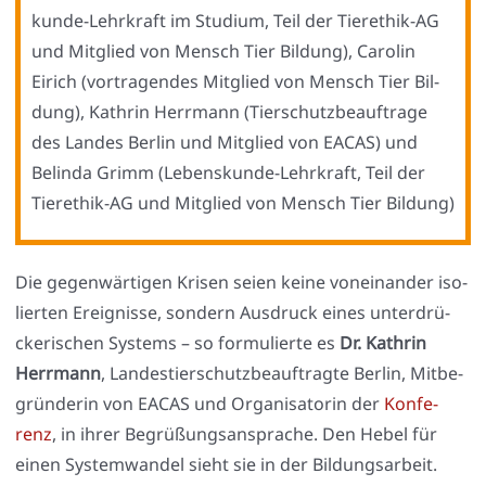
kun­de-Lehr­kraft im Stu­di­um, Teil der Tier­ethik-AG
und Mit­glied von Mensch Tier Bil­dung), Caro­lin
Eirich (vor­tra­gen­des Mit­glied von Mensch Tier Bil­
dung), Kath­rin Herr­mann (Tier­schutz­be­auf­tra­ge
des Lan­des Ber­lin und Mit­glied von EACAS) und
Belin­da Grimm (Lebens­kun­de-Lehr­kraft, Teil der
Tier­ethik-AG und Mit­glied von Mensch Tier Bil­dung)
Die gegen­wär­ti­gen Kri­sen sei­en kei­ne von­ein­an­der iso­
lier­ten Ereig­nis­se, son­dern Aus­druck eines unter­drü­
cke­ri­schen Sys­tems – so for­mu­lier­te es
Dr. Kath­rin
Herr­mann
, Lan­des­tier­schutz­be­auf­trag­te Ber­lin, Mit­be­
grün­de­rin von EACAS und Orga­ni­sa­to­rin der
Kon­fe­
renz
, in ihrer Begrü­ßungs­an­spra­che. Den Hebel für
einen Sys­tem­wan­del sieht sie in der Bil­dungs­ar­beit.