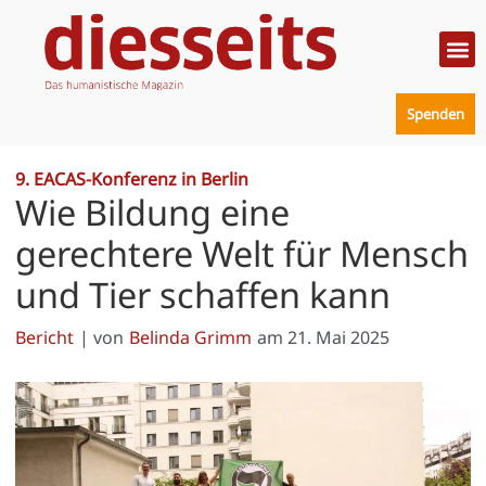
Zum
Inhalt
springen
Politik
Mensc
Prakt
Spenden
9. EACAS-Konferenz in Berlin
Wie Bildung eine
gerechtere Welt für Mensch
und Tier schaffen kann
Bericht
| von
Belinda Grimm
am
21. Mai 2025