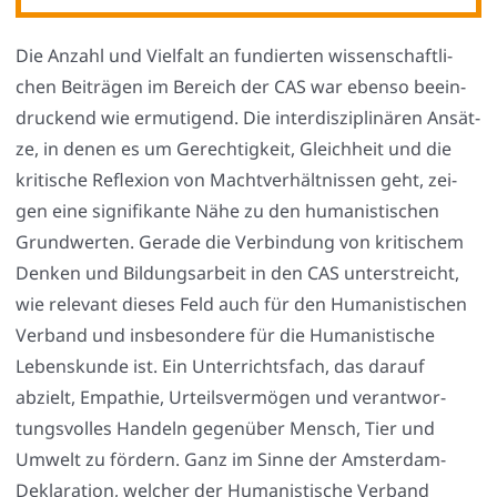
Die Anzahl und Viel­falt an fun­dier­ten wis­sen­schaft­li­
chen Bei­trä­gen im Bereich der CAS war eben­so beein­
dru­ckend wie ermu­ti­gend. Die inter­dis­zi­pli­nä­ren Ansät­
ze, in denen es um Gerech­tig­keit, Gleich­heit und die
kri­ti­sche Refle­xi­on von Macht­ver­hält­nis­sen geht, zei­
gen eine signi­fi­kan­te Nähe zu den huma­nis­ti­schen
Grund­wer­ten. Gera­de die Ver­bin­dung von kri­ti­schem
Den­ken und Bil­dungs­ar­beit in den CAS unter­streicht,
wie rele­vant die­ses Feld auch für den Huma­nis­ti­schen
Ver­band und ins­be­son­de­re für die Huma­nis­ti­sche
Lebens­kun­de ist. Ein Unter­richts­fach, das dar­auf
abzielt, Empa­thie, Urteils­ver­mö­gen und ver­ant­wor­
tungs­vol­les Han­deln gegen­über Mensch, Tier und
Umwelt zu för­dern. Ganz im Sin­ne der Ams­ter­dam-
Dekla­ra­ti­on, wel­cher der Huma­nis­ti­sche Ver­band