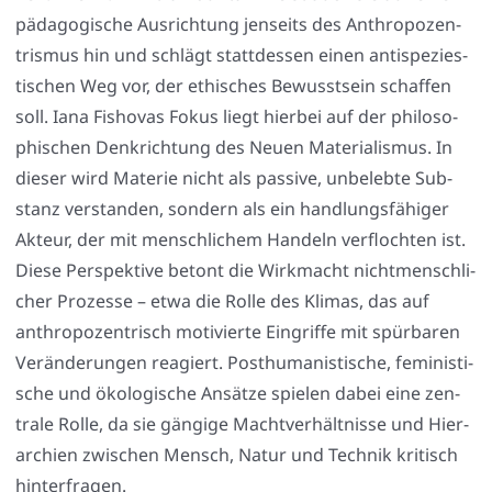
päd­ago­gi­sche Aus­rich­tung jen­seits des Anthro­po­zen­
tris­mus hin und schlägt statt­des­sen einen anti­spe­zies­
ti­schen Weg vor, der ethi­sches Bewusst­sein schaf­fen
soll. Iana Fisho­vas Fokus liegt hier­bei auf der phi­lo­so­
phi­schen Denk­rich­tung des Neu­en Mate­ria­lis­mus. In
die­ser wird Mate­rie nicht als pas­si­ve, unbe­leb­te Sub­
stanz ver­stan­den, son­dern als ein hand­lungs­fä­hi­ger
Akteur, der mit mensch­li­chem Han­deln ver­floch­ten ist.
Die­se Per­spek­ti­ve betont die Wirk­macht nicht­mensch­li­
cher Pro­zes­se – etwa die Rol­le des Kli­mas, das auf
anthro­po­zen­trisch moti­vier­te Ein­grif­fe mit spür­ba­ren
Ver­än­de­run­gen reagiert. Post­hu­ma­nis­ti­sche, femi­nis­ti­
sche und öko­lo­gi­sche Ansät­ze spie­len dabei eine zen­
tra­le Rol­le, da sie gän­gi­ge Macht­ver­hält­nis­se und Hier­
ar­chien zwi­schen Mensch, Natur und Tech­nik kri­tisch
hin­ter­fra­gen.