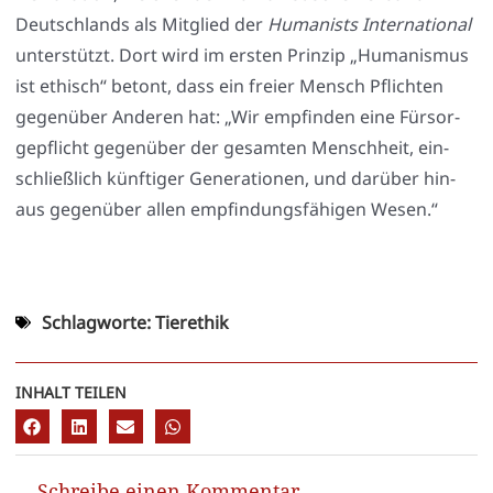
Deutsch­lands als Mit­glied der
Huma­nists Inter­na­tio­nal
unter­stützt. Dort wird im ers­ten Prin­zip „Huma­nis­mus
ist ethisch“ betont, dass ein frei­er Mensch Pflich­ten
gegen­über Ande­ren hat: „Wir emp­fin­den eine Für­sor­
ge­pflicht gegen­über der gesam­ten Mensch­heit, ein­
schließ­lich künf­ti­ger Gene­ra­tio­nen, und dar­über hin­
aus gegen­über allen emp­fin­dungs­fä­hi­gen Wesen.“
Schlagworte:
Tierethik
INHALT TEILEN
Schreibe einen Kommentar