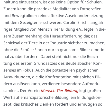
hal­tung ein­zu­set­zen, ist das kei­ne Opti­on für Schu­len.
Zudem kann die para­do­xe Media­li­tät von Foto­gra­fien
und Bewegt­bil­dern eine affek­ti­ve Aus­ein­an­der­set­zung
mit dem Gezeig­ten erschwe­ren
.
Caro­lin Eirich, lang­jäh­
ri­ges Mit­glied von Mensch Tier Bil­dung e.V., leg­te in die­
sem Zusam­men­hang die Her­aus­for­de­rung dar, das
Schick­sal der Tie­re in der Indus­trie sicht­bar zu machen,
ohne die Schüler*innen durch grau­sa­me Bil­der emo­tio­
nal zu über­for­dern. Dabei steht nicht nur die Beach­
tung des ers­ten Grund­sat­zes des Beu­tels­ba­cher Kon­
sen­ses im Fokus. Auch die poten­zi­el­len psy­chi­schen
Aus­wir­kun­gen, die die Kon­fron­ta­ti­on mit sol­chen Bil­
dern aus­lö­sen kann, ver­die­nen beson­de­re Auf­merk­
sam­keit. Der Ver­ein
Mensch Tier Bil­dung
legt gro­ßen
Wert auf eman­zi­pa­to­ri­sche Bil­dung, ein Bil­dungs­kon­
zept, das kri­ti­sches Den­ken för­dert und ermu­ti­gen soll,