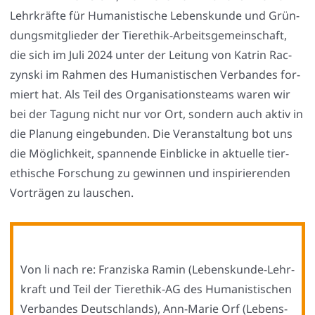
Lehr­kräf­te für Huma­nis­ti­sche Lebens­kun­de und Grün­
dungs­mit­glie­der der Tier­ethik-Arbeits­ge­mein­schaft,
die sich im Juli 2024 unter der Lei­tung von Kat­rin Rac­
zyn­ski im Rah­men des Huma­nis­ti­schen Ver­ban­des for­
miert hat. Als Teil des Orga­ni­sa­ti­ons­teams waren wir
bei der Tagung nicht nur vor Ort, son­dern auch aktiv in
die Pla­nung ein­ge­bun­den. Die Ver­an­stal­tung bot uns
die Mög­lich­keit, span­nen­de Ein­bli­cke in aktu­el­le tier­
ethi­sche For­schung zu gewin­nen und inspi­rie­ren­den
Vor­trä­gen zu lau­schen.
Von li nach re: Fran­zis­ka Ramin (Lebens­kun­de-Lehr­
kraft und Teil der Tier­ethik-AG des Huma­nis­ti­schen
Ver­ban­des Deutsch­lands), Ann-Marie Orf (Lebens­