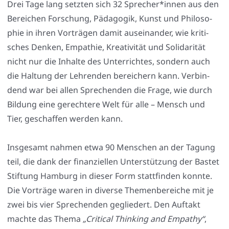
Drei Tage lang setz­ten sich 32 Sprecher*innen aus den
Berei­chen For­schung, Päd­ago­gik, Kunst und Phi­lo­so­
phie in ihren Vor­trä­gen damit aus­ein­an­der, wie kri­ti­
sches Den­ken, Empa­thie, Krea­ti­vi­tät und Soli­da­ri­tät
nicht nur die Inhal­te des Unter­rich­tes, son­dern auch
die Hal­tung der Leh­ren­den berei­chern kann. Ver­bin­
dend war bei allen Spre­chen­den die Fra­ge, wie durch
Bil­dung eine gerech­te­re Welt für alle – Mensch und
Tier, geschaf­fen wer­den kann.
Ins­ge­samt nah­men etwa 90 Men­schen an der Tagung
teil, die dank der finan­zi­el­len Unter­stüt­zung der Bas­tet
Stif­tung Ham­burg in die­ser Form statt­fin­den konn­te.
Die Vor­trä­ge waren in diver­se The­men­be­rei­che mit je
zwei bis vier Spre­chen­den geglie­dert. Den Auf­takt
mach­te das The­ma
„Cri­ti­cal Thin­king and Empa­thy“
,