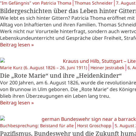
"Im Gefängnis" von Patricia Thoma
Thomas Schneider
7. August
Bildergeschichten über das Leben hinter Gitte
Wie lebt es sich hinter Gittern? Patricia Thoma eröffnet mi
Alltag von Inhaftierten und ihren Familien. Thomas Schnei
Werk nicht nur Vorurteile hinterfragt, sondern auch wertv
Lebenskundeunterricht und Gespräche über Freiheit, Strafe
Beitrag lesen »
Marie Kurz (6. August 1826 – 26. Juni 1911)
Heiner Jestrabek
6. 
Die „Rote Marie“ und ihre „Heidenkinder“
Vor 200 Jahren, am 6. August 1826, wurde die revolutionäre
von Brunnow in Ulm geboren. Die „Rote Marie“ des Königre
blieb ihren Überzeugungen ein Leben lang treu.
Beitrag lesen »
Buchbesprechung: Beistand für alle
Horst Groschopp
5. August
Pazifismus, Bundeswehr und die Zukunft humanis