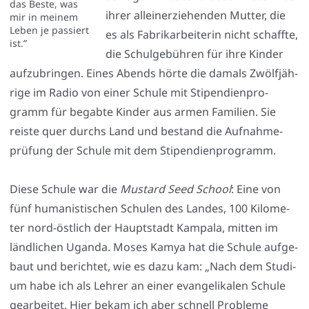
das Bes­te, was
ihrer allein­er­zie­hen­den Mut­ter, die
mir in mei­nem
Leben je pas­siert
es als Fabrik­ar­bei­te­rin nicht schaff­te,
ist.”
die Schul­ge­büh­ren für ihre Kin­der
auf­zu­brin­gen. Eines Abends hör­te die damals Zwölf­jäh­
ri­ge im Radio von einer Schu­le mit Sti­pen­di­en­pro­
gramm für begab­te Kin­der aus armen Fami­li­en. Sie
reis­te quer durchs Land und bestand die Auf­nah­me­
prü­fung der Schu­le mit dem Sti­pen­di­en­pro­gramm.
Die­se Schu­le war die
Mus­tard Seed School
: Eine von
fünf huma­nis­ti­schen Schu­len des Lan­des, 100 Kilo­me­
ter nord-öst­lich der Haupt­stadt Kam­pa­la, mit­ten im
länd­li­chen Ugan­da. Moses Kamya hat die Schu­le auf­ge­
baut und berich­tet, wie es dazu kam: „Nach dem Stu­di­
um habe ich als Leh­rer an einer evan­ge­li­ka­len Schu­le
gear­bei­tet. Hier bekam ich aber schnell Pro­ble­me