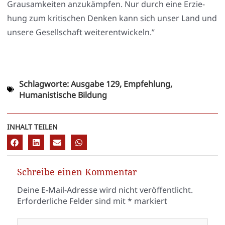
Grau­sam­kei­ten anzu­kämp­fen. Nur durch eine Erzie­
hung zum kri­ti­schen Den­ken kann sich unser Land und
unse­re Gesell­schaft wei­ter­ent­wi­ckeln.”
Schlagworte:
Ausgabe 129
,
Empfehlung
,
Humanistische Bildung
INHALT TEILEN
Schreibe einen Kommentar
Deine E-Mail-Adresse wird nicht veröffentlicht.
Erforderliche Felder sind mit
*
markiert
Hier