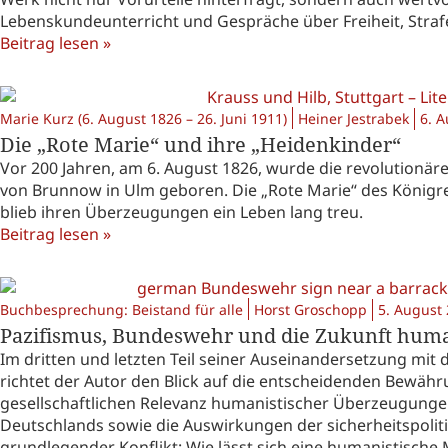
Lebenskundeunterricht und Gespräche über Freiheit, Strafe
Beitrag lesen »
Marie Kurz (6. August 1826 – 26. Juni 1911)
Heiner Jestrabek
6. 
Die „Rote Marie“ und ihre „Heidenkinder“
Vor 200 Jahren, am 6. August 1826, wurde die revolutionäre
von Brunnow in Ulm geboren. Die „Rote Marie“ des Königre
blieb ihren Überzeugungen ein Leben lang treu.
Beitrag lesen »
Buchbesprechung: Beistand für alle
Horst Groschopp
5. August
Pazifismus, Bundeswehr und die Zukunft humanis
Im dritten und letzten Teil seiner Auseinandersetzung mi
richtet der Autor den Blick auf die entscheidenden Bewähr
gesellschaftlichen Relevanz humanistischer Überzeugungen
Deutschlands sowie die Auswirkungen der sicherheitspoliti
grundlegender Konflikt: Wie lässt sich eine humanistische M