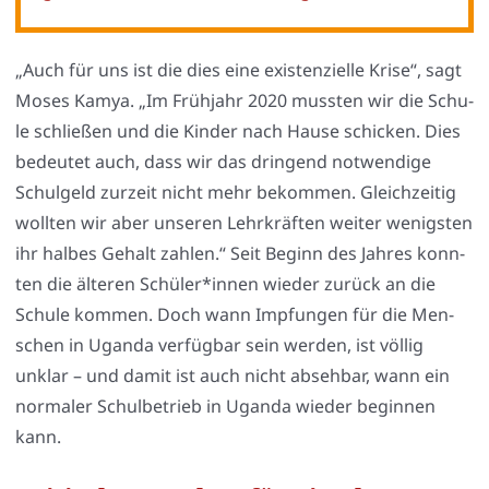
„Auch für uns ist die dies eine exis­ten­zi­el­le Kri­se“, sagt
Moses Kamya. „Im Früh­jahr 2020 muss­ten wir die Schu­
le schlie­ßen und die Kin­der nach Hau­se schi­cken. Dies
bedeu­tet auch, dass wir das drin­gend not­wen­di­ge
Schul­geld zur­zeit nicht mehr bekom­men. Gleich­zei­tig
woll­ten wir aber unse­ren Lehr­kräf­ten wei­ter wenigs­ten
ihr hal­bes Gehalt zah­len.“ Seit Beginn des Jah­res konn­
ten die älte­ren Schüler*innen wie­der zurück an die
Schu­le kom­men. Doch wann Imp­fun­gen für die Men­
schen in Ugan­da ver­füg­bar sein wer­den, ist völ­lig
unklar – und damit ist auch nicht abseh­bar, wann ein
nor­ma­ler Schul­be­trieb in Ugan­da wie­der begin­nen
kann.