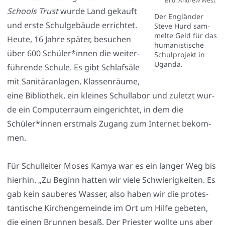
Bild: Andrew West
Schools Trust
wur­de Land gekauft
Der Eng­län­der
und ers­te Schul­ge­bäu­de errich­tet.
Ste­ve Hurd sam­
mel­te Geld für das
Heu­te, 16 Jah­re spä­ter, besu­chen
huma­nis­ti­sche
über 600 Schüler*innen die wei­ter­
Schul­pro­jekt in
Ugan­da.
füh­ren­de Schu­le. Es gibt Schlaf­sä­le
mit Sani­tär­an­la­gen, Klas­sen­räu­me,
eine Biblio­thek, ein klei­nes Schul­la­bor und zuletzt wur­
de ein Com­pu­ter­raum ein­ge­rich­tet, in dem die
Schüler*innen erst­mals Zugang zum Inter­net bekom­
men.
Für Schul­lei­ter Moses Kamya war es ein lan­ger Weg bis
hier­hin. „Zu Beginn hat­ten wir vie­le Schwie­rig­kei­ten. Es
gab kein sau­be­res Was­ser, also haben wir die pro­tes­
tan­ti­sche Kir­chen­ge­mein­de im Ort um Hil­fe gebe­ten,
die einen Brun­nen besaß. Der Pries­ter woll­te uns aber