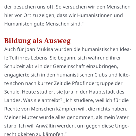
der besu­chen uns oft. So ver­su­chen wir den Men­schen
hier vor Ort zu zei­gen, dass wir Huma­nis­tin­nen und
Huma­nis­ten gute Men­schen sind.“
Bildung als Ausweg
Auch für Joan Muki­sa wur­den die huma­nis­ti­schen Idea­
le Teil ihres Lebens. Sie begann, sich wäh­rend ihrer
Schul­zeit aktiv in der Gemein­schaft ein­zu­brin­gen,
enga­gier­te sich in den huma­nis­ti­schen Clubs und lei­te­
te schon nach kur­zer Zeit die Pfad­fin­der­grup­pe der
Schu­le. Heu­te stu­diert sie Jura in der Haupt­stadt des
Lan­des. Was sie antreibt? „Ich stu­die­re, weil ich für die
Rech­te von Men­schen kämp­fen will, die nichts haben.
Mei­ner Mut­ter wur­de alles genom­men, als mein Vater
starb. Ich will Anwäl­tin wer­den, um gegen die­se Unge­
rech­tig­kei­ten zu kämp­fen.“