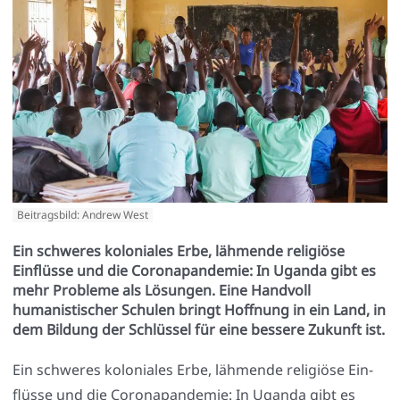
Beitragsbild: Andrew West
Ein schweres koloniales Erbe, lähmende religiöse
Einflüsse und die Coronapandemie: In Uganda gibt es
mehr Probleme als Lösungen. Eine Handvoll
humanistischer Schulen bringt Hoffnung in ein Land, in
dem Bildung der Schlüssel für eine bessere Zukunft ist.
Ein schwe­res kolo­nia­les Erbe, läh­men­de reli­giö­se Ein­
flüs­se und die Coro­na­pan­de­mie: In Ugan­da gibt es