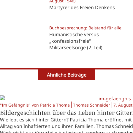
August 1546)
Märtyrer des Freien Denkens
Buchbesprechung: Beistand für alle
Humanistische versus
„konfessionsfreie“
Militärseelsorge (2. Teil)
Ähnliche Beiträge
"Im Gefängnis" von Patricia Thoma
Thomas Schneider
7. August
Bildergeschichten über das Leben hinter Gitte
Wie lebt es sich hinter Gittern? Patricia Thoma eröffnet mi
Alltag von Inhaftierten und ihren Familien. Thomas Schnei
Werk nicht nur Vorurteile hinterfragt, sondern auch wertv