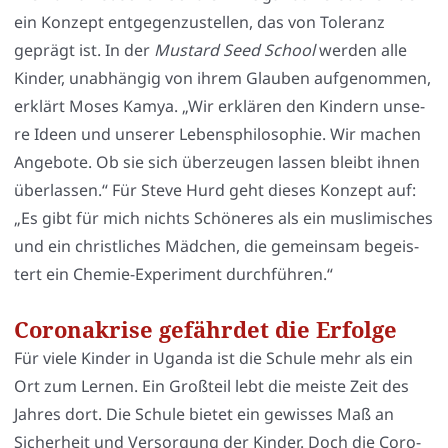
ein Kon­zept ent­ge­gen­zu­stel­len, das von Tole­ranz
geprägt ist. In der
Mus­tard Seed School
wer­den alle
Kin­der, unab­hän­gig von ihrem Glau­ben auf­ge­nom­men,
erklärt Moses Kamya. „Wir erklä­ren den Kin­dern unse­
re Ideen und unse­rer Lebens­phi­lo­so­phie. Wir machen
Ange­bo­te. Ob sie sich über­zeu­gen las­sen bleibt ihnen
über­las­sen.“ Für Ste­ve Hurd geht die­ses Kon­zept auf:
„Es gibt für mich nichts Schö­ne­res als ein mus­li­mi­sches
und ein christ­li­ches Mäd­chen, die gemein­sam begeis­
tert ein Che­mie-Expe­ri­ment durch­füh­ren.“
Coronakrise gefährdet die Erfolge
Für vie­le Kin­der in Ugan­da ist die Schu­le mehr als ein
Ort zum Ler­nen. Ein Groß­teil lebt die meis­te Zeit des
Jah­res dort. Die Schu­le bie­tet ein gewis­ses Maß an
Sicher­heit und Ver­sor­gung der Kin­der. Doch die Coro­