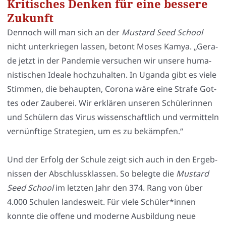
Kritisches Denken für eine bessere
Zukunft
Den­noch will man sich an der
Mus­tard Seed School
nicht unter­krie­gen las­sen, betont Moses Kamya. „Gera­
de jetzt in der Pan­de­mie ver­su­chen wir unse­re huma­
nis­ti­schen Idea­le hoch­zu­hal­ten. In Ugan­da gibt es vie­le
Stim­men, die behaup­ten, Coro­na wäre eine Stra­fe Got­
tes oder Zau­be­rei. Wir erklä­ren unse­ren Schü­le­rin­nen
und Schü­lern das Virus wis­sen­schaft­lich und ver­mit­teln
ver­nünf­ti­ge Stra­te­gien, um es zu bekämp­fen.“
Und der Erfolg der Schu­le zeigt sich auch in den Ergeb­
nis­sen der Abschluss­klas­sen. So beleg­te die
Mus­tard
Seed School
im letz­ten Jahr den 374. Rang von über
4.000 Schu­len lan­des­weit. Für vie­le Schüler*innen
konn­te die offe­ne und moder­ne Aus­bil­dung neue