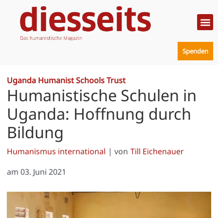
Zum
Inhalt
springen
Politik
Mensc
Prakt
Spenden
Uganda Humanist Schools Trust
Humanistische Schulen in
Uganda: Hoffnung durch
Bildung
Humanismus international
| von
Till Eichenauer
am
03. Juni 2021