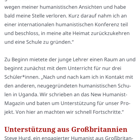
wegen mei­ner huma­nis­ti­schen Ansich­ten und habe
bald mei­ne Stel­le ver­lo­ren. Kurz dar­auf nahm ich an
einer inter­na­tio­na­len huma­nis­ti­schen Kon­fe­renz teil
und beschloss, in mei­ne alte Hei­mat zurück­zu­keh­ren
und eine Schu­le zu grün­den.“
Zu Beginn mie­te­te der jun­ge Leh­rer einen Raum an und
beginnt zunächst mit dem Unter­richt für nur drei
Schüler*innen. „Nach und nach kam ich in Kon­takt mit
den ande­ren, neu­ge­grün­de­ten huma­nis­ti­schen Schu­
len in Ugan­da. Wir schrie­ben an das New Huma­nist-
Maga­zin und baten um Unter­stüt­zung für unser Pro­
jekt. Von hier an mach­ten wir schnell Fort­schrit­te.“
Unterstützung aus Großbritannien
Ste­ve Hurd, ein enga­gier­ter Huma­nist aus Groß­bri­tan­