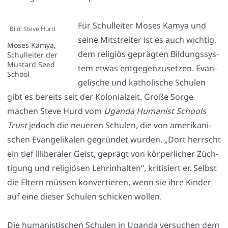
Für Schul­lei­ter Moses Kamya und
Bild: Ste­ve Hurd
sei­ne Mit­strei­ter ist es auch wich­tig,
Moses Kamya,
dem reli­gi­ös gepräg­ten Bil­dungs­sys­
Schul­lei­ter der
Mus­tard Seed
tem etwas ent­ge­gen­zu­set­zen. Evan­
School
ge­li­sche und katho­li­sche Schu­len
gibt es bereits seit der Kolo­ni­al­zeit. Gro­ße Sor­ge
machen Ste­ve Hurd vom
Ugan­da Huma­nist Schools
Trust
jedoch die neue­ren Schu­len, die von ame­ri­ka­ni­
schen Evan­ge­li­ka­len gegrün­det wur­den. „Dort herrscht
ein tief illi­be­ra­ler Geist, geprägt von kör­per­li­cher Züch­
ti­gung und reli­giö­sen Lehr­in­hal­ten“, kri­ti­siert er. Selbst
die Eltern müs­sen kon­ver­tie­ren, wenn sie ihre Kin­der
auf eine die­ser Schu­len schi­cken wol­len.
Die huma­nis­ti­schen Schu­len in Ugan­da ver­su­chen dem