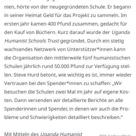
ni­en, hör­te von der neu­ge­grün­de­ten Schu­le. Er begann
in sei­ner Hei­mat Geld für das Pro­jekt zu sam­meln. Im
ers­ten Jahr kamen 400 Pfund zusam­men, gedacht für
den Kauf von Büchern. Kurz dar­auf wur­de der
Ugan­da
Huma­nist Schools Trust
gegrün­det. Durch ein ste­tig
wach­sen­des Netz­werk von Unterstützer*innen kann
die Orga­ni­sa­ti­on den mitt­ler­wei­le fünf huma­nis­ti­schen
Schu­len jähr­lich rund 50.000 Pfund zur Ver­fü­gung stel­
len. Ste­ve Hurd betont, wie wich­tig es ist, immer wie­der
Ver­trau­en bei den Spender*innen zu schaf­fen: „Wir
besu­chen die Schu­len zwei Mal im Jahr auf eige­ne Kos­
ten. Dann ver­sen­den wir detail­lier­te Berich­te an alle
Spen­de­rin­nen und Spen­der, in denen wir auch die Pro­
ble­me und Schwie­rig­kei­ten detail­liert beschrei­ben.“
Mit Mit­teln des
Ugan­da Huma­nist