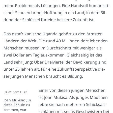
mehr Pro­ble­me als Lösun­gen. Eine Hand­voll huma­nis­ti­
scher Schu­len bringt Hoff­nung in ein Land, in dem Bil­
dung der Schlüs­sel für eine bes­se­re Zukunft ist.
Das ost­afri­ka­ni­sche Ugan­da gehört zu den ärms­ten
Län­dern der Welt. Die rund 40 Mil­lio­nen dort leben­den
Men­schen müs­sen im Durch­schnitt mit weni­ger als
zwei Dol­lar am Tag aus­kom­men. Gleich­zei­tig ist das
Land sehr jung: Über Drei­vier­tel der Bevöl­ke­rung sind
unter 25 Jah­ren alt. Für eine Zukunfts­per­spek­ti­ve die­
ser jun­gen Men­schen braucht es Bil­dung.
Einer von die­sen jun­gen Men­schen
Bild: Ste­ve Hurd
ist Joan Muki­sa. Als jun­ges Mäd­chen
Joan Muki­sa: „In
leb­te sie nach meh­re­ren Schick­sals­
die­se Schu­le zu
kom­men, war
schlä­gen mit sechs Geschwis­tern bei