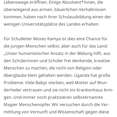
Lebens­we­ge eröff­nen. Eini­ge Absolvent*innen, die
über­wie­gend aus armen, bäu­er­li­chen Ver­hält­nis­sen
kom­men, haben nach ihrer Schul­aus­bil­dung einen der
weni­gen Uni­ver­si­täts­plät­ze des Lan­des erhal­ten.
Für Schul­lei­ter Moses Kamya ist dies eine Chan­ce für
die jun­gen Men­schen selbst, aber auch für das Land:
„Unser huma­nis­ti­scher Ansatz in der Bil­dung hilft, aus
den Schü­le­rin­nen und Schü­ler frei den­ken­de, krea­ti­ve
Men­schen zu machen, die nicht von Reli­gi­on oder
Aber­glau­be klein gehal­ten wer­den. Ugan­da hat gro­ße
Pro­ble­me. Vie­le Babys ster­ben, weil Müt­ter auf Wun­
der­hei­ler ver­trau­en und sie nicht ins Kran­ken­haus brin­
gen. Und immer noch prak­ti­zie­ren selbst­er­nann­te
Magi­er Men­schen­op­fer. Wir ver­su­chen durch die Ver­
mitt­lung von Ver­nunft und Wis­sen­schaft gegen die­se