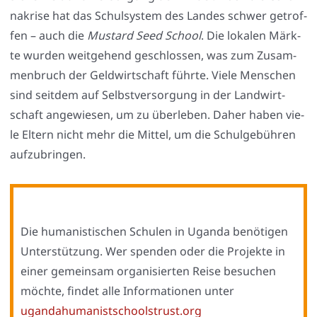
na­kri­se hat das Schul­sys­tem des Lan­des schwer getrof­
fen – auch die
Mus­tard Seed School
. Die loka­len Märk­
te wur­den weit­ge­hend geschlos­sen, was zum Zusam­
men­bruch der Geld­wirt­schaft führ­te. Vie­le Men­schen
sind seit­dem auf Selbst­ver­sor­gung in der Land­wirt­
schaft ange­wie­sen, um zu über­le­ben. Daher haben vie­
le Eltern nicht mehr die Mit­tel, um die Schul­ge­büh­ren
auf­zu­brin­gen.
Die huma­nis­ti­schen Schu­len in Ugan­da benö­ti­gen
Unter­stüt­zung. Wer spen­den oder die Pro­jek­te in
einer gemein­sam orga­ni­sier­ten Rei­se besu­chen
möch­te, fin­det alle Infor­ma­tio­nen unter
ugandahumanistschoolstrust.org