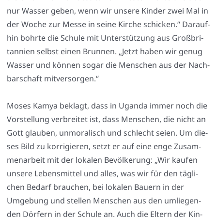
nur Was­ser geben, wenn wir unse­re Kin­der zwei Mal in
der Woche zur Mes­se in sei­ne Kir­che schi­cken.“ Dar­auf­
hin bohr­te die Schu­le mit Unter­stüt­zung aus Groß­bri­
tan­ni­en selbst einen Brun­nen. „Jetzt haben wir genug
Was­ser und kön­nen sogar die Men­schen aus der Nach­
bar­schaft mit­ver­sor­gen.“
Moses Kamya beklagt, dass in Ugan­da immer noch die
Vor­stel­lung ver­brei­tet ist, dass Men­schen, die nicht an
Gott glau­ben, unmo­ra­lisch und schlecht sei­en. Um die­
ses Bild zu kor­ri­gie­ren, setzt er auf eine enge Zusam­
men­ar­beit mit der loka­len Bevöl­ke­rung: „Wir kau­fen
unse­re Lebens­mit­tel und alles, was wir für den täg­li­
chen Bedarf brau­chen, bei loka­len Bau­ern in der
Umge­bung und stel­len Men­schen aus den umlie­gen­
den Dör­fern in der Schu­le an. Auch die Eltern der Kin­