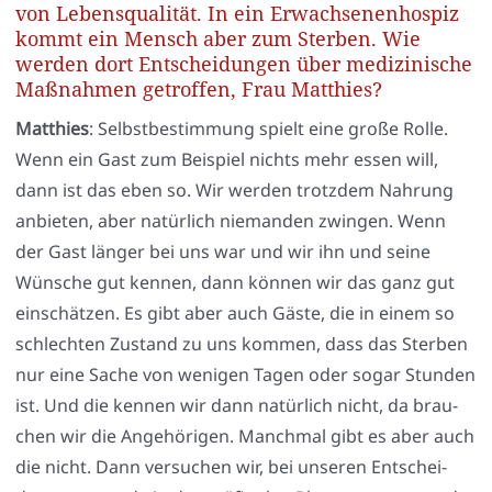
von Lebensqualität. In ein Erwachsenenhospiz
kommt ein Mensch aber zum Sterben. Wie
werden dort Entscheidungen über medizinische
Maßnahmen getroffen, Frau Matthies?
Mat­thies
: Selbst­be­stim­mung spielt eine gro­ße Rol­le.
Wenn ein Gast zum Bei­spiel nichts mehr essen will,
dann ist das eben so. Wir wer­den trotz­dem Nah­rung
anbie­ten, aber natür­lich nie­man­den zwin­gen. Wenn
der Gast län­ger bei uns war und wir ihn und sei­ne
Wün­sche gut ken­nen, dann kön­nen wir das ganz gut
ein­schät­zen. Es gibt aber auch Gäs­te, die in einem so
schlech­ten Zustand zu uns kom­men, dass das Ster­ben
nur eine Sache von weni­gen Tagen oder sogar Stun­den
ist. Und die ken­nen wir dann natür­lich nicht, da brau­
chen wir die Ange­hö­ri­gen. Manch­mal gibt es aber auch
die nicht. Dann ver­su­chen wir, bei unse­ren Ent­schei­