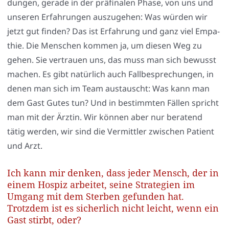
dun­gen, gera­de in der prä­fi­na­len Pha­se, von uns und
unse­ren Erfah­run­gen aus­zu­ge­hen: Was wür­den wir
jetzt gut fin­den? Das ist Erfah­rung und ganz viel Empa­
thie. Die Men­schen kom­men ja, um die­sen Weg zu
gehen. Sie ver­trau­en uns, das muss man sich bewusst
machen. Es gibt natür­lich auch Fall­be­spre­chun­gen, in
denen man sich im Team aus­tauscht: Was kann man
dem Gast Gutes tun? Und in bestimm­ten Fäl­len spricht
man mit der Ärz­tin. Wir kön­nen aber nur bera­tend
tätig wer­den, wir sind die Ver­mitt­ler zwi­schen Pati­ent
und Arzt.
Ich kann mir denken, dass jeder Mensch, der in
einem Hospiz arbeitet, seine Strategien im
Umgang mit dem Sterben gefunden hat.
Trotzdem ist es sicherlich nicht leicht, wenn ein
Gast stirbt, oder?