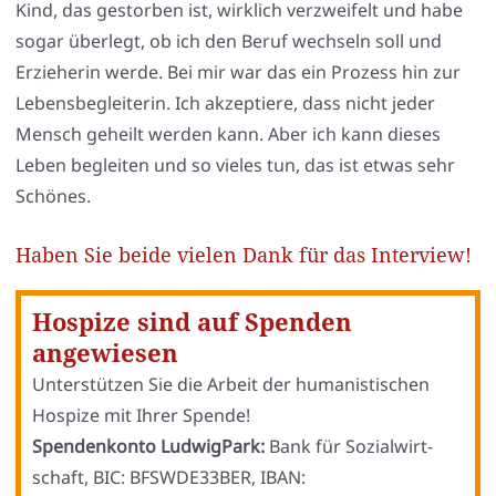
Kind, das gestor­ben ist, wirk­lich ver­zwei­felt und habe
sogar über­legt, ob ich den Beruf wech­seln soll und
Erzie­he­rin wer­de. Bei mir war das ein Pro­zess hin zur
Lebens­be­glei­te­rin. Ich akzep­tie­re, dass nicht jeder
Mensch geheilt wer­den kann. Aber ich kann die­ses
Leben beglei­ten und so vie­les tun, das ist etwas sehr
Schö­nes.
Haben Sie beide vielen Dank für das Interview!
Hospize sind auf Spenden
angewiesen
Unter­stüt­zen Sie die Arbeit der huma­nis­ti­schen
Hos­pi­ze mit Ihrer Spen­de!
Spen­den­kon­to Lud­wig­Park:
Bank für Sozi­al­wirt­
schaft, BIC: BFSWDE33BER, IBAN: