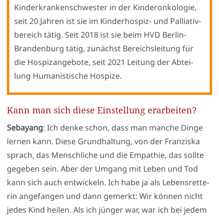
Kin­der­kran­ken­schwes­ter in der Kin­deron­ko­lo­gie,
seit 20 Jah­ren ist sie im Kin­der­hos­piz- und Pal­lia­tiv­
be­reich tätig. Seit 2018 ist sie beim HVD Ber­lin-
Bran­den­burg tätig, zunächst Bereichs­lei­tung für
die Hos­pi­z­an­ge­bo­te, seit 2021 Lei­tung der Abtei­
lung Huma­nis­ti­sche Hos­pi­ze.
Kann man sich diese Einstellung erarbeiten?
Seba­yang
: Ich den­ke schon, dass man man­che Din­ge
ler­nen kann. Die­se Grund­hal­tung, von der Fran­zis­ka
sprach, das Mensch­li­che und die Empa­thie, das soll­te
gege­ben sein. Aber der Umgang mit Leben und Tod
kann sich auch ent­wi­ckeln. Ich habe ja als Lebens­ret­te­
rin ange­fan­gen und dann gemerkt: Wir kön­nen nicht
jedes Kind hei­len. Als ich jün­ger war, war ich bei jedem