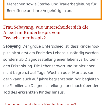
Men­schen sowie Ster­be- und Trau­er­be­glei­tung für
Betrof­fe­ne und ihre Ange­hö­ri­gen an.
Frau Sebayang, wie unterscheidet sich die
Arbeit im Kinderhospiz vom
Erwachsenenhospiz?
Seba­yang
: Der gro­ße Unter­schied ist, dass Kin­der­hos­
pi­ze nicht erst am Ende des Lebens zustän­dig wer­den,
son­dern ab Dia­gno­se­stel­lung einer lebens­ver­kür­zen­
den Erkran­kung. Die Lebens­er­war­tung ist hier aber
nicht begrenzt auf Tage, Wochen oder Mona­te, son­
dern kann auch auf Jah­re begrenzt sein. Wir beglei­ten
die Fami­li­en ab Dia­gno­se­stel­lung – und auch über den
Tod des erkrank­ten Kin­des hin­aus.
Und wie sieht diese Begleitung aus?