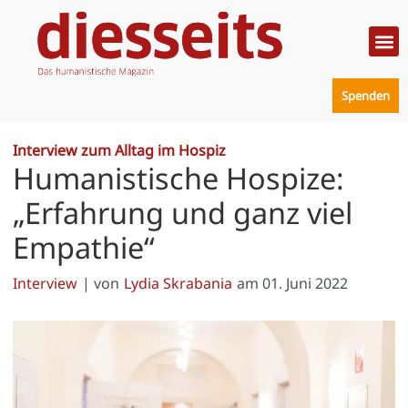
Zum
Inhalt
springen
Politik
Mensc
Prakt
Spenden
Interview zum Alltag im Hospiz
Humanistische Hospize:
„Erfahrung und ganz viel
Empathie“
Interview
| von
Lydia Skrabania
am
01. Juni 2022