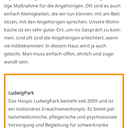
ti­ge Maß­nah­me für die Ange­hö­ri­gen. Oft sind es auch
ein­fach Klei­nig­kei­ten, die wir tun kön­nen: mit am Bett
sit­zen, mit den Ange­hö­ri­gen spre­chen. Unse­re Wohn­
kü­che ist ein sehr guter Ort, um ins Gespräch zu kom­
men. Und oft sind die Ange­hö­ri­gen erleich­tert, wenn
sie mit­be­kom­men: In die­sem Haus wird ja auch
gelacht. Man muss ein­fach offen, ehr­lich und zuge­
wandt sein.
Lud­wig­Park
Das Hos­piz Lud­wig­Park besteht seit 2009 und ist
ein sta­tio­nä­res Erwach­se­nen­hos­piz. Es bie­tet pal­
lia­tiv­me­di­zi­ni­sche, pfle­ge­ri­sche und psy­cho­so­zia­le
Ver­sor­gung und Beglei­tung für schwer­kran­ke