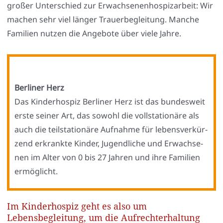
gro­ßer Unter­schied zur Erwach­se­nen­hos­piz­ar­beit: Wir
machen sehr viel län­ger Trau­er­be­glei­tung. Man­che
Fami­li­en nut­zen die Ange­bo­te über vie­le Jah­re.
Ber­li­ner Herz
Das Kin­der­hos­piz Ber­li­ner Herz ist das bun­des­weit
ers­te sei­ner Art, das sowohl die voll­sta­tio­nä­re als
auch die teil­sta­tio­nä­re Auf­nah­me für lebens­ver­kür­
zend erkrank­te Kin­der, Jugend­li­che und Erwach­se­
nen im Alter von 0 bis 27 Jah­ren und ihre Fami­li­en
ermög­licht.
Im Kinderhospiz geht es also um
Lebensbegleitung, um die Aufrechterhaltung