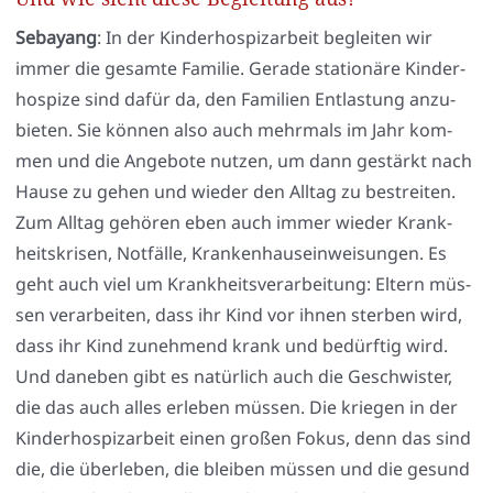
Seba­yang
: In der Kin­der­hos­piz­ar­beit beglei­ten wir
immer die gesam­te Fami­lie. Gera­de sta­tio­nä­re Kin­der­
hos­pi­ze sind dafür da, den Fami­li­en Ent­las­tung anzu­
bie­ten. Sie kön­nen also auch mehr­mals im Jahr kom­
men und die Ange­bo­te nut­zen, um dann gestärkt nach
Hau­se zu gehen und wie­der den All­tag zu bestrei­ten.
Zum All­tag gehö­ren eben auch immer wie­der Krank­
heits­kri­sen, Not­fäl­le, Kran­ken­haus­ein­wei­sun­gen. Es
geht auch viel um Krank­heits­ver­ar­bei­tung: Eltern müs­
sen ver­ar­bei­ten, dass ihr Kind vor ihnen ster­ben wird,
dass ihr Kind zuneh­mend krank und bedürf­tig wird.
Und dane­ben gibt es natür­lich auch die Geschwis­ter,
die das auch alles erle­ben müs­sen. Die krie­gen in der
Kin­der­hos­piz­ar­beit einen gro­ßen Fokus, denn das sind
die, die über­le­ben, die blei­ben müs­sen und die gesund