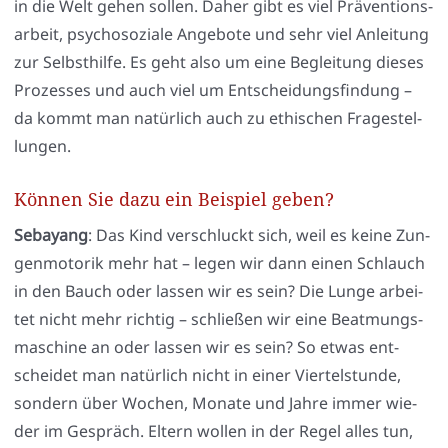
in die Welt gehen sol­len. Daher gibt es viel Prä­ven­ti­ons­
ar­beit, psy­cho­so­zia­le Ange­bo­te und sehr viel Anlei­tung
zur Selbst­hil­fe. Es geht also um eine Beglei­tung die­ses
Pro­zes­ses und auch viel um Ent­schei­dungs­fin­dung –
da kommt man natür­lich auch zu ethi­schen Fra­ge­stel­
lun­gen.
Können Sie dazu ein Beispiel geben?
Seba­yang
: Das Kind ver­schluckt sich, weil es kei­ne Zun­
gen­mo­to­rik mehr hat – legen wir dann einen Schlauch
in den Bauch oder las­sen wir es sein? Die Lun­ge arbei­
tet nicht mehr rich­tig – schlie­ßen wir eine Beatmungs­
ma­schi­ne an oder las­sen wir es sein? So etwas ent­
schei­det man natür­lich nicht in einer Vier­tel­stun­de,
son­dern über Wochen, Mona­te und Jah­re immer wie­
der im Gespräch. Eltern wol­len in der Regel alles tun,