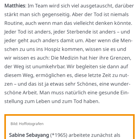
Mat­thies
: Im Team wird sich viel aus­ge­tauscht, dar­über
stärkt man sich gegen­sei­tig. Aber der Tod ist nie­mals
Rou­ti­ne, auch wenn man das viel­leicht den­ken könn­te.
Jeder Tod ist anders, jeder Ster­ben­de ist anders – und
jeder geht auch anders damit um. Aber wenn die Men­
schen zu uns ins Hos­piz kom­men, wis­sen sie es und
wir wis­sen es auch: Die Medi­zin hat hier ihre Gren­zen,
der Weg ist unum­kehr­bar. Wir beglei­ten sie dann auf
die­sem Weg, ermög­li­chen es, die­se letz­te Zeit zu nut­
zen – und das ist ja etwas sehr Schö­nes, eine wun­der­
schö­ne Arbeit. Man muss natür­lich eine gesun­de Ein­
stel­lung zum Leben und zum Tod haben.
Bild: Hof­fo­to­gra­fen
Sabi­ne Seba­yang
(*1965) arbei­te­te zunächst als