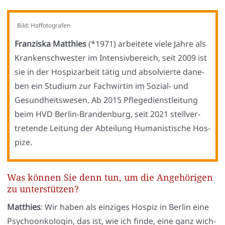
Bild: Hof­fo­to­gra­fen
Fran­zis­ka Mat­thies
(*1971) arbei­te­te vie­le Jah­re als
Kran­ken­schwes­ter im Inten­siv­be­reich, seit 2009 ist
sie in der Hos­piz­ar­beit tätig und absol­vier­te dane­
ben ein Stu­di­um zur Fach­wir­tin im Sozi­al- und
Gesund­heits­we­sen. Ab 2015 Pfle­ge­dienst­lei­tung
beim HVD Ber­lin-Bran­den­burg, seit 2021 stell­ver­
tre­ten­de Lei­tung der Abtei­lung Huma­nis­ti­sche Hos­
pi­ze.
Was können Sie denn tun, um die Angehörigen
zu unterstützen?
Mat­thies
: Wir haben als ein­zi­ges Hos­piz in Ber­lin eine
Psy­cho­on­ko­lo­gin, das ist, wie ich fin­de, eine ganz wich­