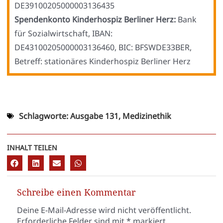
DE39100205000003136435
Spen­den­kon­to Kin­der­hos­piz Ber­li­ner Herz:
Bank
für Sozi­al­wirt­schaft, IBAN:
DE43100205000003136460, BIC: BFSWDE33BER,
Betreff: sta­tio­nä­res Kin­der­hos­piz Ber­li­ner Herz
Schlagworte:
Ausgabe 131
,
Medizinethik
INHALT TEILEN
Schreibe einen Kommentar
Deine E-Mail-Adresse wird nicht veröffentlicht.
Erforderliche Felder sind mit
*
markiert