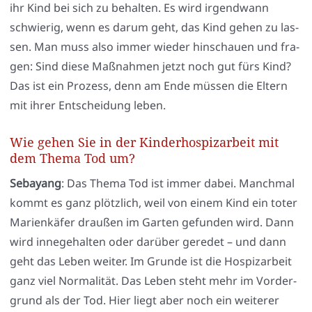
ihr Kind bei sich zu behal­ten. Es wird irgend­wann
schwie­rig, wenn es dar­um geht, das Kind gehen zu las­
sen. Man muss also immer wie­der hin­schau­en und fra­
gen: Sind die­se Maß­nah­men jetzt noch gut fürs Kind?
Das ist ein Pro­zess, denn am Ende müs­sen die Eltern
mit ihrer Ent­schei­dung leben.
Wie gehen Sie in der Kinderhospizarbeit mit
dem Thema Tod um?
Seba­yang
: Das The­ma Tod ist immer dabei. Manch­mal
kommt es ganz plötz­lich, weil von einem Kind ein toter
Mari­en­kä­fer drau­ßen im Gar­ten gefun­den wird. Dann
wird inne­ge­hal­ten oder dar­über gere­det – und dann
geht das Leben wei­ter. Im Grun­de ist die Hos­piz­ar­beit
ganz viel Nor­ma­li­tät. Das Leben steht mehr im Vor­der­
grund als der Tod. Hier liegt aber noch ein wei­te­rer