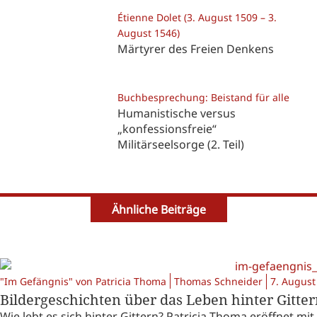
Étienne Dolet (3. August 1509 – 3.
August 1546)
Märtyrer des Freien Denkens
Buchbesprechung: Beistand für alle
Humanistische versus
„konfessionsfreie“
Militärseelsorge (2. Teil)
Ähnliche Beiträge
"Im Gefängnis" von Patricia Thoma
Thomas Schneider
7. August
Bildergeschichten über das Leben hinter Gitte
Wie lebt es sich hinter Gittern? Patricia Thoma eröffnet mi