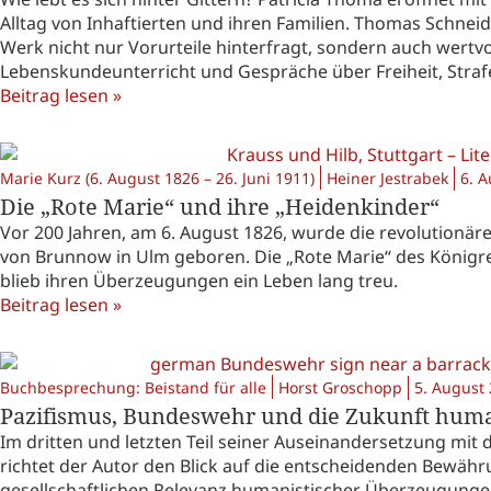
Alltag von Inhaftierten und ihren Familien. Thomas Schnei
Werk nicht nur Vorurteile hinterfragt, sondern auch wertv
Lebenskundeunterricht und Gespräche über Freiheit, Strafe
Beitrag lesen »
Marie Kurz (6. August 1826 – 26. Juni 1911)
Heiner Jestrabek
6. 
Die „Rote Marie“ und ihre „Heidenkinder“
Vor 200 Jahren, am 6. August 1826, wurde die revolutionäre
von Brunnow in Ulm geboren. Die „Rote Marie“ des Königre
blieb ihren Überzeugungen ein Leben lang treu.
Beitrag lesen »
Buchbesprechung: Beistand für alle
Horst Groschopp
5. August
Pazifismus, Bundeswehr und die Zukunft humanis
Im dritten und letzten Teil seiner Auseinandersetzung mi
richtet der Autor den Blick auf die entscheidenden Bewähr
gesellschaftlichen Relevanz humanistischer Überzeugungen