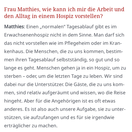
Frau Matthies, wie kann ich mir die Arbeit und
den Alltag in einem Hospiz vorstellen?
Mat­thies
: Einen „nor­ma­len“ Tages­ab­lauf gibt es im
Erwach­se­nen­hos­piz nicht in dem Sin­ne. Man darf sich
das nicht vor­stel­len wie im Pfle­ge­heim oder im Kran­
ken­haus. Die Men­schen, die zu uns kom­men, bestim­
men ihren Tages­ab­lauf selbst­stän­dig, so gut und so
lan­ge es geht. Men­schen gehen ja in ein Hos­piz, um zu
ster­ben – oder, um die letz­ten Tage zu leben. Wir sind
dabei nur die Unter­stüt­zer. Die Gäs­te, die zu uns kom­
men, sind rela­tiv auf­ge­räumt und wis­sen, wo die Rei­se
hin­geht. Aber für die Ange­hö­ri­gen ist es oft etwas
ande­res. Es ist also auch unse­re Auf­ga­be, sie zu unter­
stüt­zen, sie auf­zu­fan­gen und es für sie irgend­wie
erträg­li­cher zu machen.