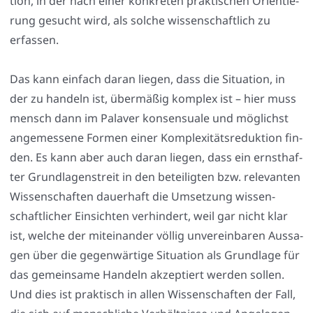
ti­on, in der nach einer kon­kre­ten prak­ti­schen Ori­en­tie­
rung gesucht wird, als sol­che wis­sen­schaft­lich zu
erfas­sen.
Das kann ein­fach dar­an lie­gen, dass die Situa­ti­on, in
der zu han­deln ist, über­mä­ßig kom­plex ist – hier muss
mensch dann im Pala­ver kon­sen­sua­le und mög­lichst
ange­mes­se­ne For­men einer Kom­ple­xi­täts­re­duk­ti­on fin­
den. Es kann aber auch dar­an lie­gen, dass ein ernst­haf­
ter Grund­la­gen­streit in den betei­lig­ten bzw. rele­van­ten
Wis­sen­schaf­ten dau­er­haft die Umset­zung wis­sen­
schaft­li­cher Ein­sich­ten ver­hin­dert, weil gar nicht klar
ist, wel­che der mit­ein­an­der völ­lig unver­ein­ba­ren Aus­sa­
gen über die gegen­wär­ti­ge Situa­ti­on als Grund­la­ge für
das gemein­sa­me Han­deln akzep­tiert wer­den sol­len.
Und dies ist prak­tisch in allen Wis­sen­schaf­ten der Fall,