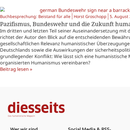
Buchbesprechung: Beistand für alle
Horst Groschopp
5. August
Pazifismus, Bundeswehr und die Zukunft humanis
Im dritten und letzten Teil seiner Auseinandersetzung mi
richtet der Autor den Blick auf die entscheidenden Bewähr
gesellschaftlichen Relevanz humanistischer Überzeugungen
Deutschlands sowie die Auswirkungen der sicherheitspoliti
grundlegender Konflikt: Wie lässt sich eine humanistische M
organisierten Humanismus vereinbaren?
Beitrag lesen »
Wer wir sind
Social Media & RSS-