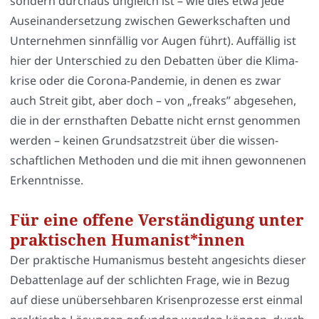
son­dern durch­aus ungleich ist – wie dies etwa jede
Aus­ein­an­der­set­zung zwi­schen Gewerk­schaf­ten und
Unter­neh­men sinn­fäl­lig vor Augen führt). Auf­fäl­lig ist
hier der Unter­schied zu den Debat­ten über die Kli­ma­
kri­se oder die Coro­na-Pan­de­mie, in denen es zwar
auch Streit gibt, aber doch – von „freaks” abge­se­hen,
die in der ernst­haf­ten Debat­te nicht ernst genom­men
wer­den – kei­nen Grund­satz­streit über die wis­sen­
schaft­li­chen Metho­den und die mit ihnen gewon­ne­nen
Erkennt­nis­se.
Für eine offene Verständigung unter
praktischen Humanist*innen
Der prak­ti­sche Huma­nis­mus besteht ange­sichts die­ser
Debat­ten­la­ge auf der schlich­ten Fra­ge, wie in Bezug
auf die­se unüber­seh­ba­ren Kri­sen­pro­zes­se erst ein­mal