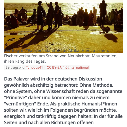
Der Begriff "Palaver" stammt aus Afrika. Hier zu sehen:
Fischer verkaufen am Strand von Nouakchott, Mauretanien,
ihren Fang des Tages.
Beitragsbild:
Tchoops41
|
CC BY-SA 4.0 International
Das Palaver wird in der deutschen Diskussion
gewöhnlich abschätzig betrachtet: Ohne Methode,
ohne System, ohne Wissenschaft reden da sogenannte
"Primitive" daher und kommen niemals zu einem
"vernünftigen" Ende. Als praktische Humanist*innen
sollten wir, wie ich im Folgenden begründen möchte,
energisch und tatkräftig dagegen halten: In der für alle
Seiten und nach allen Richtungen offenen