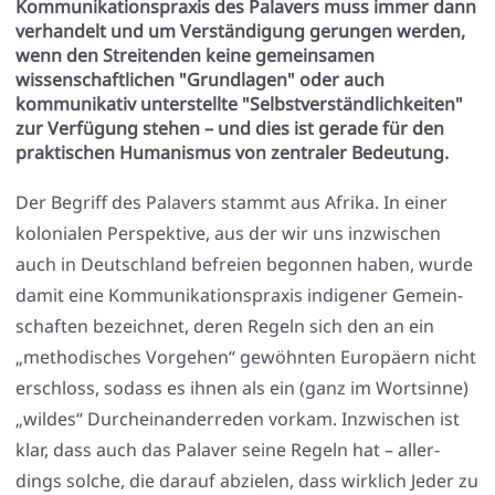
Kommunikationspraxis des Palavers muss immer dann
verhandelt und um Verständigung gerungen werden,
wenn den Streitenden keine gemeinsamen
wissenschaftlichen "Grundlagen" oder auch
kommunikativ unterstellte "Selbstverständlichkeiten"
zur Verfügung stehen – und dies ist gerade für den
praktischen Humanismus von zentraler Bedeutung.
Der Begriff des Pala­vers stammt aus Afri­ka. In einer
kolo­nia­len Per­spek­ti­ve, aus der wir uns inzwi­schen
auch in Deutsch­land befrei­en begon­nen haben, wur­de
damit eine Kom­mu­ni­ka­ti­ons­pra­xis indi­ge­ner Gemein­
schaf­ten bezeich­net, deren Regeln sich den an ein
„metho­di­sches Vor­ge­hen“ gewöhn­ten Euro­pä­ern nicht
erschloss, sodass es ihnen als ein (ganz im Wort­sin­ne)
„wil­des“ Durch­ein­an­der­re­den vor­kam. Inzwi­schen ist
klar, dass auch das Pala­ver sei­ne Regeln hat – aller­
dings sol­che, die dar­auf abzie­len, dass wirk­lich Jeder zu