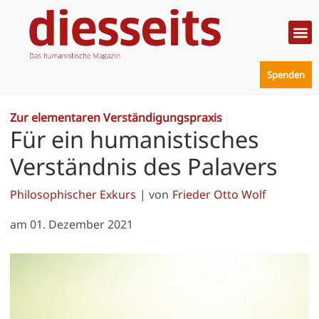
Zum
Inhalt
springen
Politik
Mensc
Prakt
Spenden
Zur elementaren Verständigungspraxis
Für ein humanistisches
Verständnis des Palavers
Philosophischer Exkurs
| von
Frieder Otto Wolf
am
01. Dezember 2021