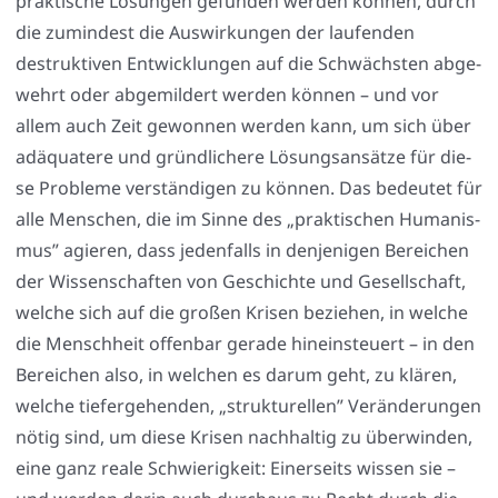
prak­ti­sche Lösun­gen gefun­den wer­den kön­nen, durch
die zumin­dest die Aus­wir­kun­gen der lau­fen­den
destruk­ti­ven Ent­wick­lun­gen auf die Schwächs­ten abge­
wehrt oder abge­mil­dert wer­den kön­nen – und vor
allem auch Zeit gewon­nen wer­den kann, um sich über
adäqua­te­re und gründ­li­che­re Lösungs­an­sät­ze für die­
se Pro­ble­me ver­stän­di­gen zu kön­nen. Das bedeu­tet für
alle Men­schen, die im Sin­ne des „prak­ti­schen Huma­nis­
mus” agie­ren, dass jeden­falls in den­je­ni­gen Berei­chen
der Wis­sen­schaf­ten von Geschich­te und Gesell­schaft,
wel­che sich auf die gro­ßen Kri­sen bezie­hen, in wel­che
die Mensch­heit offen­bar gera­de hin­ein­steu­ert – in den
Berei­chen also, in wel­chen es dar­um geht, zu klä­ren,
wel­che tie­fer­ge­hen­den, „struk­tu­rel­len” Ver­än­de­run­gen
nötig sind, um die­se Kri­sen nach­hal­tig zu über­win­den,
eine ganz rea­le Schwie­rig­keit: Einer­seits wis­sen sie –