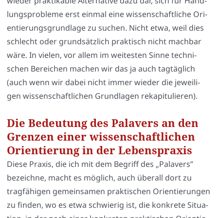
wie­der prak­ti­ka­ble Alter­na­ti­ve dazu dar, sich für Hand­
lungs­pro­ble­me erst ein­mal eine wis­sen­schaft­li­che Ori­
en­tie­rungs­grund­la­ge zu suchen. Nicht etwa, weil dies
schlecht oder grund­sätz­lich prak­tisch nicht mach­bar
wäre. In vie­len, vor allem im wei­tes­ten Sin­ne tech­ni­
schen Berei­chen machen wir das ja auch tag­täg­lich
(auch wenn wir dabei nicht immer wie­der die jewei­li­
gen wis­sen­schaft­li­chen Grund­la­gen reka­pi­tu­lie­ren).
Die Bedeutung des Palavers an den
Grenzen einer wissenschaftlichen
Orientierung in der Lebenspraxis
Die­se Pra­xis, die ich mit dem Begriff des „Pala­vers”
bezeich­ne, macht es mög­lich, auch über­all dort zu
trag­fä­hi­gen gemein­sa­men prak­ti­schen Ori­en­tie­run­gen
zu fin­den, wo es etwa schwie­rig ist, die kon­kre­te Situa­