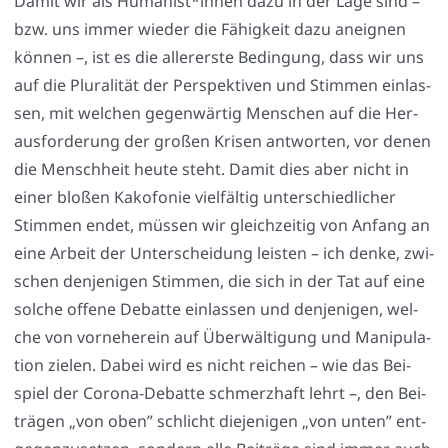
Damit wir als Humanist*innen dazu in der Lage sind –
bzw. uns immer wie­der die Fähig­keit dazu aneig­nen
kön­nen –, ist es die aller­ers­te Bedin­gung, dass wir uns
auf die Plu­ra­li­tät der Per­spek­ti­ven und Stim­men ein­las­
sen, mit wel­chen gegen­wär­tig Men­schen auf die Her­
aus­for­de­rung der gro­ßen Kri­sen ant­wor­ten, vor denen
die Mensch­heit heu­te steht. Damit dies aber nicht in
einer blo­ßen Kako­fo­nie viel­fäl­tig unter­schied­li­cher
Stim­men endet, müs­sen wir gleich­zei­tig von Anfang an
eine Arbeit der Unter­schei­dung leis­ten – ich den­ke, zwi­
schen den­je­ni­gen Stim­men, die sich in der Tat auf eine
sol­che offe­ne Debat­te ein­las­sen und den­je­ni­gen, wel­
che von vor­ne­her­ein auf Über­wäl­ti­gung und Mani­pu­la­
ti­on zie­len. Dabei wird es nicht rei­chen – wie das Bei­
spiel der Coro­na-Debat­te schmerz­haft lehrt –, den Bei­
trä­gen „von oben” schlicht die­je­ni­gen „von unten” ent­