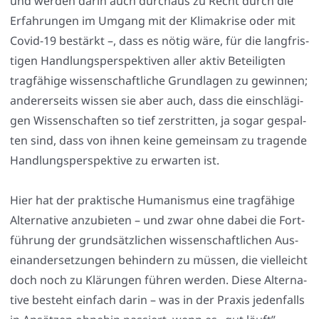
und wer­den dar­in auch durch­aus zu Recht durch die
Erfah­run­gen im Umgang mit der Kli­ma­kri­se oder mit
Covid-19 bestärkt –, dass es nötig wäre, für die lang­fris­
ti­gen Hand­lungs­per­spek­ti­ven aller aktiv Betei­lig­ten
trag­fä­hi­ge wis­sen­schaft­li­che Grund­la­gen zu gewin­nen;
ande­rer­seits wis­sen sie aber auch, dass die ein­schlä­gi­
gen Wis­sen­schaf­ten so tief zer­strit­ten, ja sogar gespal­
ten sind, dass von ihnen kei­ne gemein­sam zu tra­gen­de
Hand­lungs­per­spek­ti­ve zu erwar­ten ist.
Hier hat der prak­ti­sche Huma­nis­mus eine trag­fä­hi­ge
Alter­na­ti­ve anzu­bie­ten – und zwar ohne dabei die Fort­
füh­rung der grund­sätz­li­chen wis­sen­schaft­li­chen Aus­
ein­an­der­set­zun­gen behin­dern zu müs­sen, die viel­leicht
doch noch zu Klä­run­gen füh­ren wer­den. Die­se Alter­na­
ti­ve besteht ein­fach dar­in – was in der Pra­xis jeden­falls