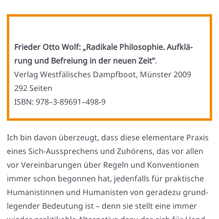
Frie­der Otto Wolf: „Radi­ka­le Phi­lo­so­phie. Auf­klä­
rung und Befrei­ung in der neu­en Zeit”
.
Ver­lag West­fä­li­sches Dampf­boot, Müns­ter 2009
292 Sei­ten
ISBN: 978–3‑89691–498‑9
Ich bin davon über­zeugt, dass die­se ele­men­ta­re Pra­xis
eines Sich-Aus­spre­chens und Zuhö­rens, das vor allen
vor Ver­ein­ba­run­gen über Regeln und Kon­ven­tio­nen
immer schon begon­nen hat, jeden­falls für prak­ti­sche
Huma­nis­tin­nen und Huma­nis­ten von gera­de­zu grund­
le­gen­der Bedeu­tung ist – denn sie stellt eine immer