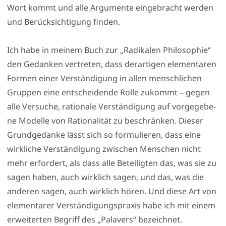
Wort kommt und alle Argu­men­te ein­ge­bracht wer­den
und Berück­sich­ti­gung fin­den.
Ich habe in mei­nem Buch zur „Radi­ka­len Phi­lo­so­phie“
den Gedan­ken ver­tre­ten, dass der­ar­ti­gen ele­men­ta­ren
For­men einer Ver­stän­di­gung in allen mensch­li­chen
Grup­pen eine ent­schei­den­de Rol­le zukommt – gegen
alle Ver­su­che, ratio­na­le Ver­stän­di­gung auf vor­ge­ge­be­
ne Model­le von Ratio­na­li­tät zu beschrän­ken. Die­ser
Grund­ge­dan­ke lässt sich so for­mu­lie­ren, dass eine
wirk­li­che Ver­stän­di­gung zwi­schen Men­schen nicht
mehr erfor­dert, als dass alle Betei­lig­ten das, was sie zu
sagen haben, auch wirk­lich sagen, und das, was die
ande­ren sagen, auch wirk­lich hören. Und die­se Art von
ele­men­ta­rer Ver­stän­di­gungs­pra­xis habe ich mit einem
erwei­ter­ten Begriff des „Pala­vers“ bezeich­net.