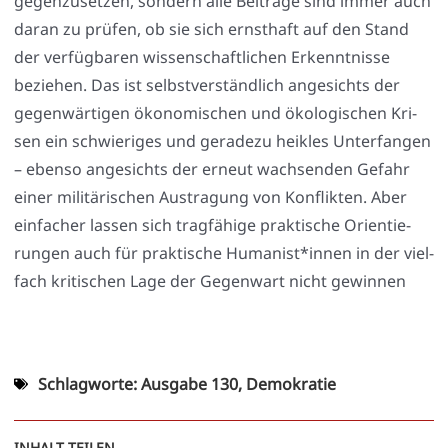
ge­gen­zu­set­zen, son­dern alle Bei­trä­ge sind immer auch
dar­an zu prü­fen, ob sie sich ernst­haft auf den Stand
der ver­füg­ba­ren wis­sen­schaft­li­chen Erkennt­nis­se
bezie­hen. Das ist selbst­ver­ständ­lich ange­sichts der
gegen­wär­ti­gen öko­no­mi­schen und öko­lo­gi­schen Kri­
sen ein schwie­ri­ges und gera­de­zu heik­les Unter­fan­gen
– eben­so ange­sichts der erneut wach­sen­den Gefahr
einer mili­tä­ri­schen Aus­tra­gung von Kon­flik­ten. Aber
ein­fa­cher las­sen sich trag­fä­hi­ge prak­ti­sche Ori­en­tie­
run­gen auch für prak­ti­sche Humanist*innen in der viel­
fach kri­ti­schen Lage der Gegen­wart nicht gewin­nen
Schlagworte:
Ausgabe 130
,
Demokratie
INHALT TEILEN