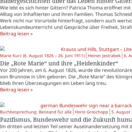
Bildergeschichten über das Leben hinter Gitte
Wie lebt es sich hinter Gittern? Patricia Thoma eröffnet mi
Alltag von Inhaftierten und ihren Familien. Thomas Schnei
Werk nicht nur Vorurteile hinterfragt, sondern auch wertv
Lebenskundeunterricht und Gespräche über Freiheit, Strafe
Beitrag lesen »
Marie Kurz (6. August 1826 – 26. Juni 1911)
Heiner Jestrabek
6. 
Die „Rote Marie“ und ihre „Heidenkinder“
Vor 200 Jahren, am 6. August 1826, wurde die revolutionäre
von Brunnow in Ulm geboren. Die „Rote Marie“ des Königre
blieb ihren Überzeugungen ein Leben lang treu.
Beitrag lesen »
Buchbesprechung: Beistand für alle
Horst Groschopp
5. August
Pazifismus, Bundeswehr und die Zukunft humanis
Im dritten und letzten Teil seiner Auseinandersetzung mi