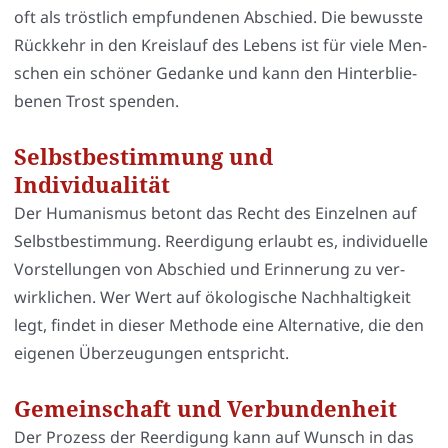
oft als tröst­lich emp­fun­de­nen Abschied. Die bewuss­te
Rück­kehr in den Kreis­lauf des Lebens ist für vie­le Men­
schen ein schö­ner Gedan­ke und kann den Hin­ter­blie­
be­nen Trost spen­den.
Selbstbestimmung und
Individualität
Der Huma­nis­mus betont das Recht des Ein­zel­nen auf
Selbst­be­stim­mung. Reer­di­gung erlaubt es, indi­vi­du­el­le
Vor­stel­lun­gen von Abschied und Erin­ne­rung zu ver­
wirk­li­chen. Wer Wert auf öko­lo­gi­sche Nach­hal­tig­keit
legt, fin­det in die­ser Metho­de eine Alter­na­ti­ve, die den
eige­nen Über­zeu­gun­gen ent­spricht.
Gemeinschaft und Verbundenheit
Der Pro­zess der Reer­di­gung kann auf Wunsch in das