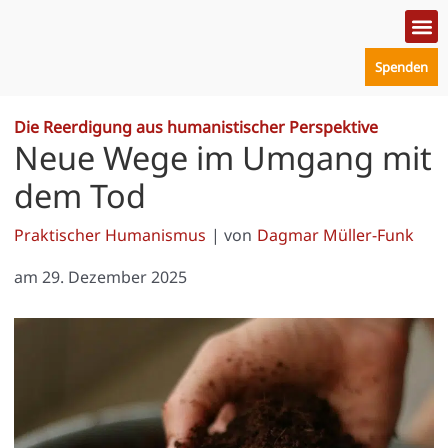
Zum
Inhalt
springen
Spenden
Politik
Mensc
Prakt
Die Reerdigung aus humanistischer Perspektive
Neue Wege im Umgang mit
dem Tod
Praktischer Humanismus
| von
Dagmar Müller-Funk
am
29. Dezember 2025