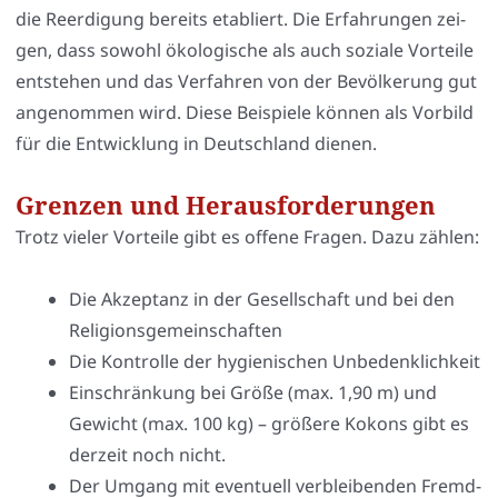
die Reer­di­gung bereits eta­bliert. Die Erfah­run­gen zei­
gen, dass sowohl öko­lo­gi­sche als auch sozia­le Vor­tei­le
ent­ste­hen und das Ver­fah­ren von der Bevöl­ke­rung gut
ange­nom­men wird. Die­se Bei­spie­le kön­nen als Vor­bild
für die Ent­wick­lung in Deutsch­land die­nen.
Grenzen und Herausforderungen
Trotz vie­ler Vor­tei­le gibt es offe­ne Fra­gen. Dazu zäh­len:
Die Akzep­tanz in der Gesell­schaft und bei den
Reli­gi­ons­ge­mein­schaf­ten
Die Kon­trol­le der hygie­ni­schen Unbe­denk­lich­keit
Ein­schrän­kung bei Grö­ße (max. 1,90 m) und
Gewicht (max. 100 kg) – grö­ße­re Kokons gibt es
der­zeit noch nicht.
Der Umgang mit even­tu­ell ver­blei­ben­den Fremd­