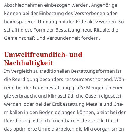
Abschied­neh­men ein­be­zo­gen wer­den. Ange­hö­ri­ge
kön­nen bei der Ein­bet­tung des Ver­stor­be­nen oder
beim spä­te­ren Umgang mit der Erde aktiv wer­den. So
schafft die­se Form der Bestat­tung neue Ritua­le, die
Gemein­schaft und Ver­bun­den­heit för­dern.
Umweltfreundlich- und
Nachhaltigkeit
Im Ver­gleich zu tra­di­tio­nel­len Bestat­tungs­for­men ist
die Reer­di­gung beson­ders res­sour­cen­scho­nend. Wäh­
rend bei der Feu­er­be­stat­tung gro­ße Men­gen an Ener­
gie ver­braucht und kli­ma­schäd­li­che Gase frei­ge­setzt
wer­den, oder bei der Erd­be­stat­tung Metal­le und Che­
mi­ka­li­en in den Boden gelan­gen kön­nen, bleibt bei der
Reer­di­gung ledig­lich frucht­ba­re Erde zurück. Durch
das opti­mier­te Umfeld arbei­ten die Mikro­or­ga­nis­men