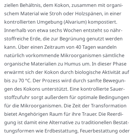
zi­el­len Behält­nis, dem Kokon, zusam­men mit orga­ni­
schem Mate­ri­al wie Stroh oder Holz­spä­nen, in einer
kon­trol­lier­ten Umge­bung (Alva­ri­um) kom­pos­tiert.
Inner­halb von etwa sechs Wochen ent­steht so nähr­
stoff­rei­che Erde, die zur Begrü­nung genutzt wer­den
kann. Über einen Zeit­raum von 40 Tagen wan­deln
natür­lich vor­kom­men­de Mikro­or­ga­nis­men sämt­li­che
orga­ni­sche Mate­ria­li­en zu Humus um. In die­ser Pha­se
erwärmt sich der Kokon durch bio­lo­gi­sche Akti­vi­tät auf
bis zu 70 °C. Der Pro­zess wird durch sanf­te Bewe­gun­
gen des Kokons unter­stützt. Eine kon­trol­lier­te Sau­er­
stoff­zu­fuhr sorgt außer­dem für opti­ma­le Bedin­gun­gen
für die Mikro­or­ga­nis­men. Die Zeit der Trans­for­ma­ti­on
bie­tet Ange­hö­ri­gen Raum für ihre Trau­er. Die Reer­di­
gung ist damit eine Alter­na­ti­ve zu tra­di­tio­nel­len Bestat­
tungs­for­men wie Erd­be­stat­tung, Feu­er­be­stat­tung oder