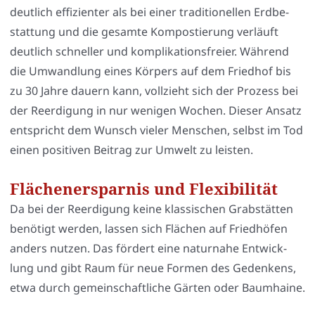
deut­lich effi­zi­en­ter als bei einer tra­di­tio­nel­len Erd­be­
stat­tung und die gesam­te Kom­pos­tie­rung ver­läuft
deut­lich schnel­ler und kom­pli­ka­ti­ons­frei­er. Wäh­rend
die Umwand­lung eines Kör­pers auf dem Fried­hof bis
zu 30 Jah­re dau­ern kann, voll­zieht sich der Pro­zess bei
der Reer­di­gung in nur weni­gen Wochen. Die­ser Ansatz
ent­spricht dem Wunsch vie­ler Men­schen, selbst im Tod
einen posi­ti­ven Bei­trag zur Umwelt zu leis­ten.
Flächenersparnis und Flexibilität
Da bei der Reer­di­gung kei­ne klas­si­schen Grab­stät­ten
benö­tigt wer­den, las­sen sich Flä­chen auf Fried­hö­fen
anders nut­zen. Das för­dert eine natur­na­he Ent­wick­
lung und gibt Raum für neue For­men des Geden­kens,
etwa durch gemein­schaft­li­che Gär­ten oder Baum­hai­ne.