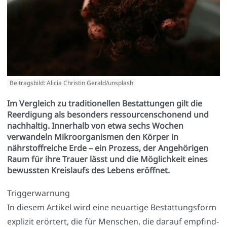
Beitragsbild: Alicia Christin Gerald/unsplash
Im Vergleich zu traditionellen Bestattungen gilt die
Reerdigung als besonders ressourcenschonend und
nachhaltig. Innerhalb von etwa sechs Wochen
verwandeln Mikroorganismen den Körper in
nährstoffreiche Erde – ein Prozess, der Angehörigen
Raum für ihre Trauer lässt und die Möglichkeit eines
bewussten Kreislaufs des Lebens eröffnet.
Trig­ger­war­nung
In die­sem Arti­kel wird eine neu­ar­ti­ge Bestat­tungs­form
expli­zit erör­tert, die für Men­schen, die dar­auf emp­find­