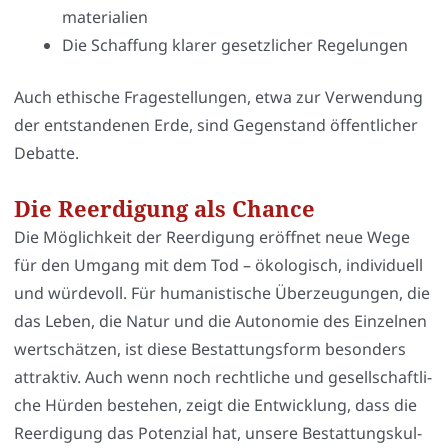
ma­te­ria­li­en
Die Schaf­fung kla­rer gesetz­li­cher Rege­lun­gen
Auch ethi­sche Fra­ge­stel­lun­gen, etwa zur Ver­wen­dung
der ent­stan­de­nen Erde, sind Gegen­stand öffent­li­cher
Debat­te.
Die Reerdigung als Chance
Die Mög­lich­keit der Reer­di­gung eröff­net neue Wege
für den Umgang mit dem Tod – öko­lo­gisch, indi­vi­du­ell
und wür­de­voll. Für huma­nis­ti­sche Über­zeu­gun­gen, die
das Leben, die Natur und die Auto­no­mie des Ein­zel­nen
wert­schät­zen, ist die­se Bestat­tungs­form beson­ders
attrak­tiv. Auch wenn noch recht­li­che und gesell­schaft­li­
che Hür­den bestehen, zeigt die Ent­wick­lung, dass die
Reer­di­gung das Poten­zi­al hat, unse­re Bestat­tungs­kul­