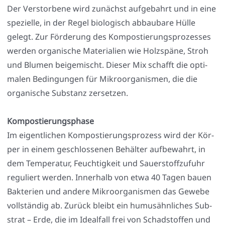
Der Ver­stor­be­ne wird zunächst auf­ge­bahrt und in eine
spe­zi­el­le, in der Regel bio­lo­gisch abbau­ba­re Hül­le
gelegt. Zur För­de­rung des Kom­pos­tie­rungs­pro­zes­ses
wer­den orga­ni­sche Mate­ria­li­en wie Holz­spä­ne, Stroh
und Blu­men bei­gemischt. Die­ser Mix schafft die opti­
ma­len Bedin­gun­gen für Mikro­or­ga­nis­men, die die
orga­ni­sche Sub­stanz zer­set­zen.
Kom­pos­tie­rungs­pha­se
Im eigent­li­chen Kom­pos­tie­rungs­pro­zess wird der Kör­
per in einem geschlos­se­nen Behäl­ter auf­be­wahrt, in
dem Tem­pe­ra­tur, Feuch­tig­keit und Sau­er­stoff­zu­fuhr
regu­liert wer­den. Inner­halb von etwa 40 Tagen bau­en
Bak­te­ri­en und ande­re Mikro­or­ga­nis­men das Gewe­be
voll­stän­dig ab. Zurück bleibt ein humus­ähn­li­ches Sub­
strat – Erde, die im Ide­al­fall frei von Schad­stof­fen und