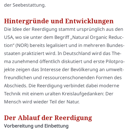
der See­be­stat­tung.
Hintergründe und Entwicklungen
Die Idee der Reer­di­gung stammt ursprüng­lich aus den
USA, wo sie unter dem Begriff „Natu­ral Orga­nic Reduc­
tion“ (NOR) bereits lega­li­siert und in meh­re­ren Bun­des­
staa­ten prak­ti­ziert wird. In Deutsch­land wird das The­
ma zuneh­mend öffent­lich dis­ku­tiert und ers­te Pilot­pro­
jek­te zei­gen das Inter­es­se der Bevöl­ke­rung an umwelt­
freund­li­chen und res­sour­cen­scho­nen­den For­men des
Abschieds. Die Reer­di­gung ver­bin­det dabei moder­ne
Tech­nik mit einem uralten Kreis­lauf­ge­dan­ken: Der
Mensch wird wie­der Teil der Natur.
Der Ablauf der Reerdigung
Vor­be­rei­tung und Ein­bet­tung