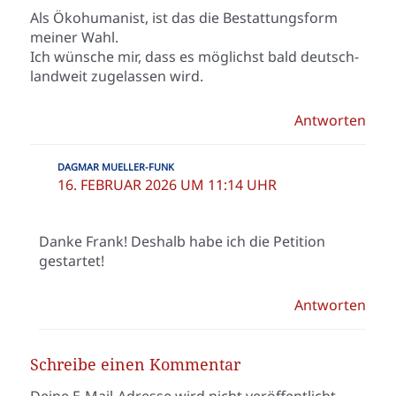
Als Öko­h­u­ma­nist, ist das die Bestat­tungs­form
mei­ner Wahl.
Ich wün­sche mir, dass es mög­lichst bald deutsch­
land­weit zuge­las­sen wird.
Antworten
DAGMAR MUELLER-FUNK
16. FEBRUAR 2026 UM 11:14 UHR
Dan­ke Frank! Des­halb habe ich die Peti­ti­on
gestar­tet!
Antworten
Schreibe einen Kommentar