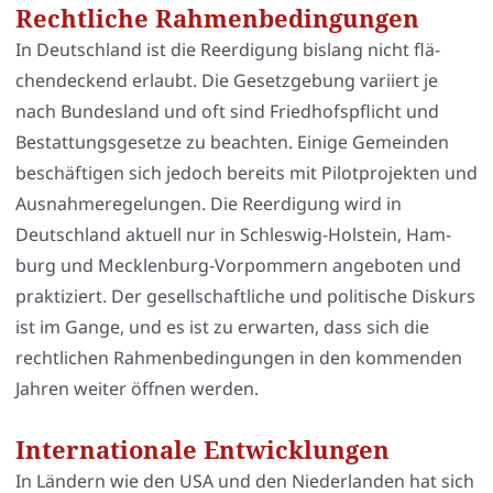
Rechtliche Rahmenbedingungen
In Deutsch­land ist die Reer­di­gung bis­lang nicht flä­
chen­de­ckend erlaubt. Die Gesetz­ge­bung vari­iert je
nach Bun­des­land und oft sind Fried­hofs­pflicht und
Bestat­tungs­ge­set­ze zu beach­ten. Eini­ge Gemein­den
beschäf­ti­gen sich jedoch bereits mit Pilot­pro­jek­ten und
Aus­nah­me­re­ge­lun­gen. Die Reer­di­gung wird in
Deutsch­land aktu­ell nur in Schles­wig-Hol­stein, Ham­
burg und Meck­len­burg-Vor­pom­mern ange­bo­ten und
prak­ti­ziert. Der gesell­schaft­li­che und poli­ti­sche Dis­kurs
ist im Gan­ge, und es ist zu erwar­ten, dass sich die
recht­li­chen Rah­men­be­din­gun­gen in den kom­men­den
Jah­ren wei­ter öff­nen wer­den.
Internationale Entwicklungen
In Län­dern wie den USA und den Nie­der­lan­den hat sich