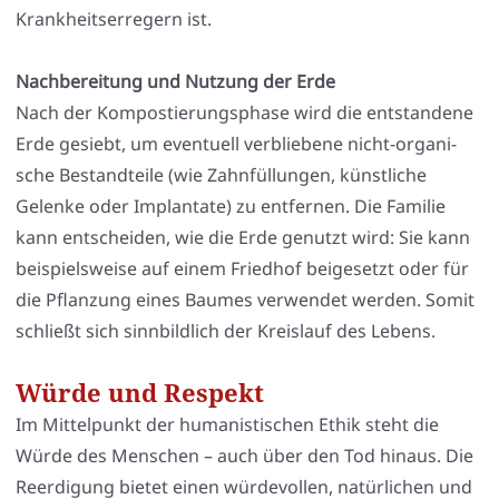
Krank­heits­er­re­gern ist.
Nach­be­rei­tung und Nut­zung der Erde
Nach der Kom­pos­tie­rungs­pha­se wird die ent­stan­de­ne
Erde gesiebt, um even­tu­ell ver­blie­be­ne nicht-orga­ni­
sche Bestand­tei­le (wie Zahn­fül­lun­gen, künst­li­che
Gelen­ke oder Implan­ta­te) zu ent­fer­nen. Die Fami­lie
kann ent­schei­den, wie die Erde genutzt wird: Sie kann
bei­spiels­wei­se auf einem Fried­hof bei­gesetzt oder für
die Pflan­zung eines Bau­mes ver­wen­det wer­den. Somit
schließt sich sinn­bild­lich der Kreis­lauf des Lebens.
Würde und Respekt
Im Mit­tel­punkt der huma­nis­ti­schen Ethik steht die
Wür­de des Men­schen – auch über den Tod hin­aus. Die
Reer­di­gung bie­tet einen wür­de­vol­len, natür­li­chen und