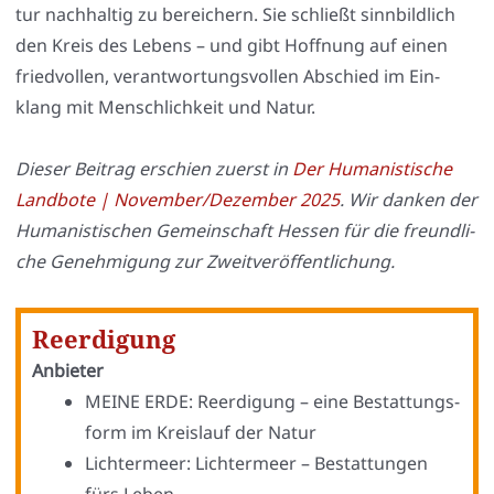
tur nach­hal­tig zu berei­chern. Sie schließt sinn­bild­lich
den Kreis des Lebens – und gibt Hoff­nung auf einen
fried­vol­len, ver­ant­wor­tungs­vol­len Abschied im Ein­
klang mit Mensch­lich­keit und Natur.
Die­ser Bei­trag erschien zuerst in
Der Huma­nis­ti­sche
Land­bo­te | November/Dezember 2025
. Wir dan­ken der
Huma­nis­ti­schen Gemein­schaft Hes­sen für die freund­li­
che Geneh­mi­gung zur Zweit­ver­öf­fent­li­chung.
Reerdigung
Anbie­ter
MEINE ERDE: Reer­di­gung – eine Bestat­tungs­
form im Kreis­lauf der Natur
Lich­ter­meer: Lich­ter­meer – Bestat­tun­gen