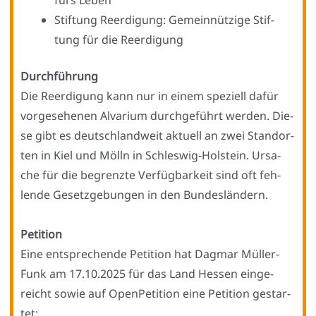
fürs Leben
Stif­tung Reer­di­gung: Gemein­nüt­zi­ge Stif­
tung für die Reer­di­gung
Durch­füh­rung
Die Reer­di­gung kann nur in einem spe­zi­ell dafür
vor­ge­se­he­nen Alva­ri­um durch­ge­führt wer­den. Die­
se gibt es deutsch­land­weit aktu­ell an zwei Stand­or­
ten in Kiel und Mölln in Schles­wig-Hol­stein. Ursa­
che für die begrenz­te Ver­füg­bar­keit sind oft feh­
len­de Gesetz­ge­bun­gen in den Bun­des­län­dern.
Peti­ti­on
Eine ent­spre­chen­de Peti­ti­on hat Dag­mar Mül­ler-
Funk am 17.10.2025 für das Land Hes­sen ein­ge­
reicht sowie auf Open­Pe­ti­ti­on eine Peti­ti­on gestar­
tet: