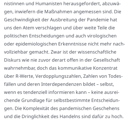
nis­tin­nen und Huma­nis­ten her­aus­ge­for­dert, abzu­wä­
gen, inwie­fern die Maß­nah­men ange­mes­sen sind. Die
Geschwin­dig­keit der Aus­brei­tung der Pan­de­mie hat
uns den Atem ver­schla­gen und über wei­te Tei­le die
poli­ti­schen Ent­schei­dun­gen und auch viro­lo­gi­schen
oder epi­de­mio­lo­gi­schen Erkennt­nis­se nicht mehr nach­
voll­zieh­bar gemacht. Zwar ist der wis­sen­schaft­li­che
Dis­kurs wie nie zuvor der­art offen in der Gesell­schaft
wahr­nehm­bar, doch das kom­mu­ni­ka­ti­ve Kon­zen­trat
über R‑Werte, Ver­dopp­lungs­zah­len, Zah­len von Todes­
fäl­len und deren Inter­de­pen­den­zen bil­det – selbst,
wenn es ten­den­zi­ell infor­mie­ren kann – kei­ne aus­rei­
chen­de Grund­la­ge für selbst­be­stimm­te Ent­schei­dun­
gen. Die Kom­ple­xi­tät des pan­de­mi­schen Gesche­hens
und die Dring­lich­keit des Han­delns sind dafür zu hoch.