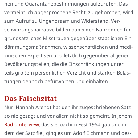
nen und Qua­ran­tä­ne­be­stim­mun­gen auf­zu­ru­fen. Das
ver­meint­lich abge­spro­che­ne Recht, zu gehor­chen, wird
zum Auf­ruf zu Unge­hor­sam und Wider­stand. Ver­
schwö­rungs­nar­ra­ti­ve bil­den dabei den Nähr­bo­den für
grund­sätz­li­ches Miss­trau­en gegen­über staat­li­chen Ein­
däm­mungs­maß­nah­men, wis­sen­schaft­li­chen und medi­
zi­ni­schen Exper­ti­sen und letzt­lich gegen­über all jenen
Bevöl­ke­rungs­tei­len, die die Ein­schrän­kun­gen unter
teils gro­ßem per­sön­li­chen Ver­zicht und star­ken Belas­
tun­gen den­noch befür­wor­ten und ein­hal­ten.
Das Falschzitat
Nur: Han­nah Are­ndt hat den ihr zuge­schrie­be­nen Satz
so nie gesagt und vor allem nicht so gemeint. In jenem
Radio­in­ter­view
, das sie Joa­chim Fest 1964 gab und in
dem der Satz fiel, ging es um Adolf Eich­mann und des­