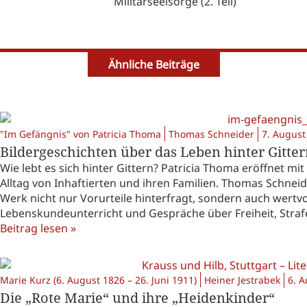
Militärseelsorge (2. Teil)
Ähnliche Beiträge
"Im Gefängnis" von Patricia Thoma
Thomas Schneider
7. August
Bildergeschichten über das Leben hinter Gitte
Wie lebt es sich hinter Gittern? Patricia Thoma eröffnet mi
Alltag von Inhaftierten und ihren Familien. Thomas Schnei
Werk nicht nur Vorurteile hinterfragt, sondern auch wertv
Lebenskundeunterricht und Gespräche über Freiheit, Strafe
Beitrag lesen »
Marie Kurz (6. August 1826 – 26. Juni 1911)
Heiner Jestrabek
6. 
Die „Rote Marie“ und ihre „Heidenkinder“