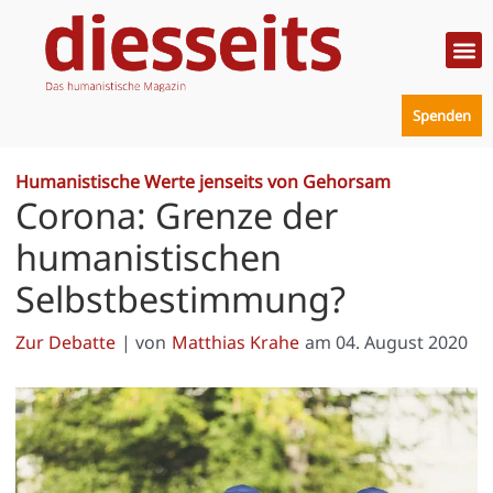
Zum
Inhalt
springen
Politik
Mensc
Prakt
Spenden
Humanistische Werte jenseits von Gehorsam
Corona: Grenze der
humanistischen
Selbstbestimmung?
Zur Debatte
| von
Matthias Krahe
am
04. August 2020