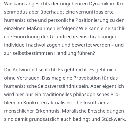
Wie kann ange­sichts der unge­heu­ren Dyna­mik im Kri­
sen­mo­dus aber über­haupt eine ver­nunft­ba­sier­te
huma­nis­ti­sche und per­sön­li­che Posi­tio­nie­rung zu den
ein­zel­nen Maß­nah­men erfol­gen? Wie kann eine sach­li­
che Ein­ord­nung der Grund­rechts­ein­schrän­kun­gen
indi­vi­du­ell nach­voll­zo­gen und bewer­tet wer­den – und
zur selbst­be­stimm­ten Hand­lung füh­ren?
Die Ant­wort ist schlicht: Es geht nicht. Es geht nicht
ohne Ver­trau­en. Das mag eine Pro­vo­ka­ti­on für das
huma­nis­ti­sche Selbst­ver­ständ­nis sein. Aber eigent­lich
wird hier nur ein tra­di­tio­nel­les phi­lo­so­phi­sches Pro­
blem im Kon­kre­ten aktua­li­siert: die Insuf­fi­zi­enz
mensch­li­cher Erkennt­nis. Mora­li­sche Ent­schei­dun­gen
sind damit grund­sätz­lich auch bedingt und Stück­werk.