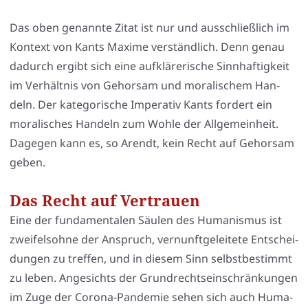
Das oben genann­te Zitat ist nur und aus­schließ­lich im
Kon­text von Kants Maxi­me ver­ständ­lich. Denn genau
dadurch ergibt sich eine auf­klä­re­ri­sche Sinn­haf­tig­keit
im Ver­hält­nis von Gehor­sam und mora­li­schem Han­
deln. Der kate­go­ri­sche Impe­ra­tiv Kants for­dert ein
mora­li­sches Han­deln zum Woh­le der All­ge­mein­heit.
Dage­gen kann es, so Are­ndt, kein Recht auf Gehor­sam
geben.
Das Recht auf Vertrauen
Eine der fun­da­men­ta­len Säu­len des Huma­nis­mus ist
zwei­fels­oh­ne der Anspruch, ver­nunft­ge­lei­te­te Ent­schei­
dun­gen zu tref­fen, und in die­sem Sinn selbst­be­stimmt
zu leben. Ange­sichts der Grund­rechts­ein­schrän­kun­gen
im Zuge der Coro­na-Pan­de­mie sehen sich auch Huma­