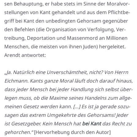
sen Behaup­tung, er habe stets im Sin­ne der Moral­vor­
stel­lun­gen von Kant gehan­delt und aus dem Pflicht­be­
griff bei Kant den unbe­ding­ten Gehor­sam gegen­über
den Befeh­len (die Orga­ni­sa­ti­on von Ver­fol­gung, Ver­
trei­bung, Depor­ta­ti­on und Mas­sen­mord an Mil­lio­nen
Men­schen, die meis­ten von ihnen Juden) her­ge­lei­tet.
Are­ndt ant­wor­tet:
„
Ja. Natür­lich eine Unver­schämt­heit, nicht? Von Herrn
Eich­mann. Kants gan­ze Moral läuft doch dar­auf hin­aus,
dass jeder Mensch bei jeder Hand­lung sich selbst über­
le­gen muss, ob die Maxi­me sei­nes Han­delns zum all­ge­
mei­nen Gesetz wer­den kann. […] Es ist ja gera­de sozu­
sa­gen das extrem Umge­kehr­te des Gehor­sams! Jeder
ist Gesetz­ge­ber.
Kein Mensch hat
bei Kant
das Recht zu
gehor­chen.“
[Her­vor­he­bung durch den Autor]