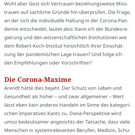
Wohl aber lässt sich Ver­trau­en bezie­hungs­wei­se Miss­
trau­en auf sach­li­che Grün­de hin über­prü­fen. Die Fra­ge,
an der sich die indi­vi­du­el­le Hal­tung in der Coro­na-Pan­
de­mie ent­schei­det, lau­tet also: Kann ich der Bun­des­re­
gie­rung und den wis­sen­schaft­li­chen Insti­tu­tio­nen wie
dem Robert-Koch-Insti­tut hin­sicht­lich ihrer Ein­schät­
zung der pan­de­mi­schen Lage trau­en? Und fol­ge ich
den Emp­feh­lun­gen oder Vor­schrif­ten?
Die Corona-Maxime
Are­ndt hät­te dies bejaht. Der Schutz von Leben und
Gesund­heit als hoher – und zwar all­ge­mei­ner – Wert
lässt eben kein ande­res Han­deln im Sin­ne des kate­go­ri­
schen Impe­ra­ti­ves Kants zu. Die­se Per­spek­ti­ve wird
umso bedeut­sa­mer ange­sichts der Tat­sa­che, dass vie­le
Men­schen in sys­tem­re­le­van­ten Beru­fen, Medi­zin, Schu­