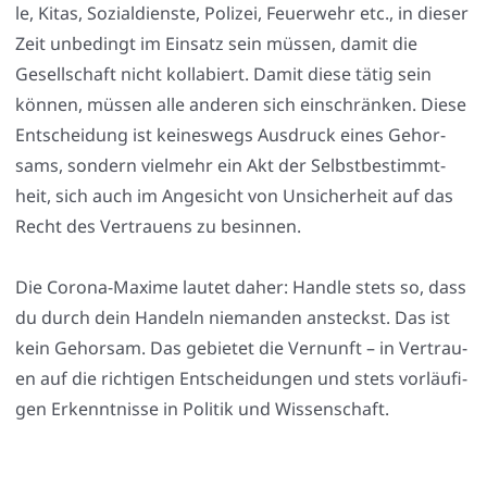
le, Kitas, Sozi­al­diens­te, Poli­zei, Feu­er­wehr etc., in die­ser
Zeit unbe­dingt im Ein­satz sein müs­sen, damit die
Gesell­schaft nicht kol­la­biert. Damit die­se tätig sein
kön­nen, müs­sen alle ande­ren sich ein­schrän­ken. Die­se
Ent­schei­dung ist kei­nes­wegs Aus­druck eines Gehor­
sams, son­dern viel­mehr ein Akt der Selbst­be­stimmt­
heit, sich auch im Ange­sicht von Unsi­cher­heit auf das
Recht des Ver­trau­ens zu besin­nen.
Die Coro­na-Maxi­me lau­tet daher: Hand­le stets so, dass
du durch dein Han­deln nie­man­den ansteckst. Das ist
kein Gehor­sam. Das gebie­tet die Ver­nunft – in Ver­trau­
en auf die rich­ti­gen Ent­schei­dun­gen und stets vor­läu­fi­
gen Erkennt­nis­se in Poli­tik und Wis­sen­schaft.