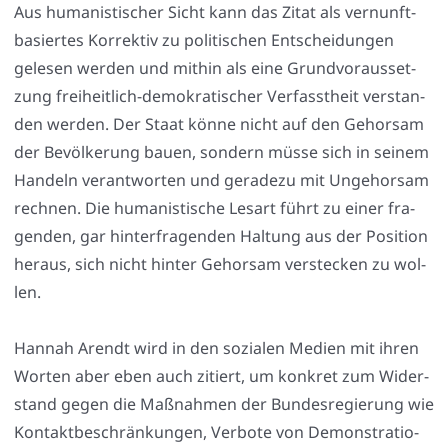
Aus huma­nis­ti­scher Sicht kann das Zitat als ver­nunft­
ba­sier­tes Kor­rek­tiv zu poli­ti­schen Ent­schei­dun­gen
gele­sen wer­den und mit­hin als eine Grund­vor­aus­set­
zung frei­heit­lich-demo­kra­ti­scher Ver­fasst­heit ver­stan­
den wer­den. Der Staat kön­ne nicht auf den Gehor­sam
der Bevöl­ke­rung bau­en, son­dern müs­se sich in sei­nem
Han­deln ver­ant­wor­ten und gera­de­zu mit Unge­hor­sam
rech­nen. Die huma­nis­ti­sche Les­art führt zu einer fra­
gen­den, gar hin­ter­fra­gen­den Hal­tung aus der Posi­ti­on
her­aus, sich nicht hin­ter Gehor­sam ver­ste­cken zu wol­
len.
Han­nah Are­ndt wird in den sozia­len Medi­en mit ihren
Wor­ten aber eben auch zitiert, um kon­kret zum Wider­
stand gegen die Maß­nah­men der Bun­des­re­gie­rung wie
Kon­takt­be­schrän­kun­gen, Ver­bo­te von Demons­tra­tio­