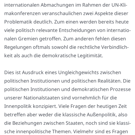
inter­na­tio­na­len Abma­chun­gen im Rah­men der UN-Kli­
ma­kon­fe­ren­zen ver­an­schau­li­chen zwei Aspek­te die­ser
Pro­ble­ma­tik deut­lich. Zum einen wer­den bereits heu­te
vie­le poli­tisch rele­van­te Ent­schei­dun­gen von inter­na­tio­
na­len Gre­mi­en getrof­fen. Zum ande­ren feh­len die­sen
Rege­lun­gen oft­mals sowohl die recht­li­che Ver­bind­lich­
keit als auch die demo­kra­ti­sche Legi­ti­mi­tät.
Dies ist Aus­druck eines Ungleich­ge­wichts zwi­schen
poli­ti­schen Insti­tu­tio­nen und poli­ti­schen Rea­li­tä­ten. Die
poli­ti­schen Insti­tu­tio­nen und demo­kra­ti­schen Pro­zes­se
unse­rer Natio­nal­staa­ten sind vor­nehm­lich für die
Innen­po­li­tik kon­zi­piert. Vie­le Fra­gen der heu­ti­gen Zeit
betref­fen aber weder die klas­si­sche Außen­po­li­tik, also
die Bezie­hun­gen zwi­schen Staa­ten, noch sind sie klas­si­
sche innen­po­li­ti­sche The­men. Viel­mehr sind es Fra­gen