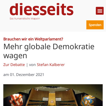
Zum
Inhalt
springen
Politik
Mensc
Prakt
Spenden
Brauchen wir ein Weltparlament?
Mehr globale Demokratie
wagen
Zur Debatte
| von
Stefan Kalberer
am
01. Dezember 2021