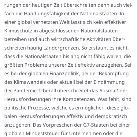
run­gen der heu­ti­gen Zeit über­schrei­ten denn auch viel­
fach die Hand­lungs­fä­hig­keit der Natio­nal­staa­ten. In
einer glo­bal ver­netz­ten Welt lässt sich kein effek­ti­ver
Kli­ma­schutz in abge­schlos­se­nen Natio­nal­staa­ten
betrei­ben und auch wirt­schaft­li­che Akti­vi­tä­ten über­
schrei­ten häu­fig Län­der­gren­zen. So erstaunt es nicht,
dass die Natio­nal­staa­ten bis­lang nicht fähig waren, die
größ­ten Pro­ble­me unse­rer Zeit effek­tiv anzu­ge­hen. Sei
es bei der glo­ba­len Finanz­po­li­tik, bei der Bekämp­fung
des Kli­ma­wan­dels oder aktu­ell bei der Ein­däm­mung
der Pan­de­mie: Über­all über­schrei­tet das Aus­maß der
Her­aus­for­de­run­gen ihre Kom­pe­ten­zen. Was fehlt, sind
poli­ti­sche Pro­zes­se, wel­che es ermög­li­chen, die­se glo­
ba­len Her­aus­for­de­run­gen effek­tiv und demo­kra­tisch
anzu­ge­hen. Das Vor­pre­schen der G7-Staa­ten bei einer
glo­ba­len Min­dest­steu­er für Unter­neh­men oder die