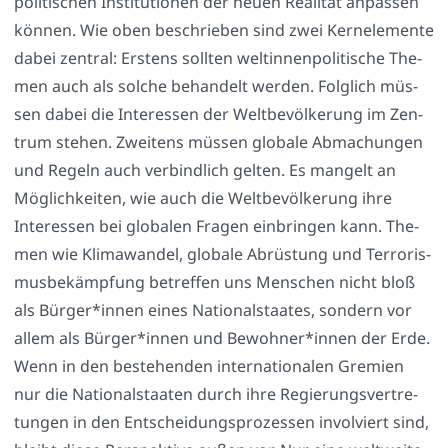
poli­ti­schen Insti­tu­tio­nen der neu­en Rea­li­tät anpas­sen
kön­nen. Wie oben beschrie­ben sind zwei Kern­ele­men­te
dabei zen­tral: Ers­tens soll­ten welt­in­nen­po­li­ti­sche The­
men auch als sol­che behan­delt wer­den. Folg­lich müs­
sen dabei die Inter­es­sen der Welt­be­völ­ke­rung im Zen­
trum ste­hen. Zwei­tens müs­sen glo­ba­le Abma­chun­gen
und Regeln auch ver­bind­lich gel­ten. Es man­gelt an
Mög­lich­kei­ten, wie auch die Welt­be­völ­ke­rung ihre
Inter­es­sen bei glo­ba­len Fra­gen ein­brin­gen kann. The­
men wie Kli­ma­wan­del, glo­ba­le Abrüs­tung und Ter­ro­ris­
mus­be­kämp­fung betref­fen uns Men­schen nicht bloß
als Bürger*innen eines Natio­nal­staa­tes, son­dern vor
allem als Bürger*innen und Bewohner*innen der Erde.
Wenn in den bestehen­den inter­na­tio­na­len Gre­mi­en
nur die Natio­nal­staa­ten durch ihre Regie­rungs­ver­tre­
tun­gen in den Ent­schei­dungs­pro­zes­sen invol­viert sind,