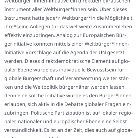
Weltbürger*innen-Initiative ein direkt­de­mo­kra­ti­schen
Instru­ment aller Weltbürger*innen sein. Über die­ses
Instru­ment hät­te jede*r Weltbürger*in die Mög­lich­keit,
ihre*seine Anlie­gen für das welt­wei­te Zusam­men­le­ben
effek­tiv ein­zu­brin­gen. Ana­log zur Euro­päi­schen Bür­
ger­initia­ti­ve könn­ten mit­tels einer Weltbürger*innen-
Initiative Vor­schlä­ge auf die Agen­da der UN gesetzt
wer­den. Die­ses direkt­de­mo­kra­ti­sche Ele­ment auf glo­
ba­ler Ebe­ne wür­de das indi­vi­du­el­le Bewusst­sein für
glo­ba­le Bür­ger­schaft und Ver­ant­wor­tung wei­ter stär­
ken und die Welt­po­li­tik bür­ger­nä­her wer­den las­sen,
denn eine sol­che Initia­ti­ve wür­de es den Bürger*innen
erlau­ben, sich aktiv in die Debat­te glo­ba­ler Fra­gen ein­
zu­brin­gen. Poli­ti­sche Par­ti­zi­pa­ti­on ist auf loka­ler, regio­
na­ler, natio­na­ler und euro­päi­scher Ebe­ne eine Selbst­
ver­ständ­lich­keit. Es ist an der Zeit, dies auch auf glo­ba­