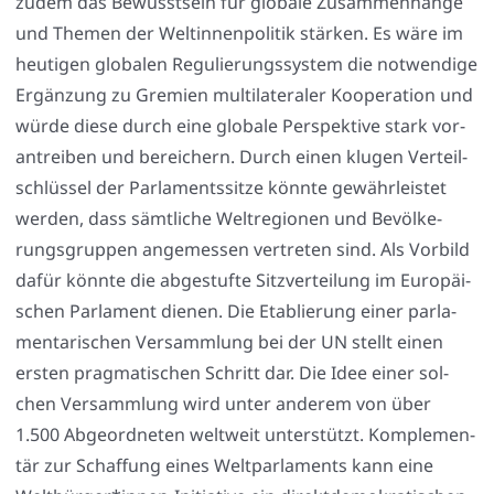
zudem das Bewusst­sein für glo­ba­le Zusam­men­hän­ge
und The­men der Welt­in­nen­po­li­tik stär­ken. Es wäre im
heu­ti­gen glo­ba­len Regu­lie­rungs­sys­tem die not­wen­di­ge
Ergän­zung zu Gre­mi­en mul­ti­la­te­ra­ler Koope­ra­ti­on und
wür­de die­se durch eine glo­ba­le Per­spek­ti­ve stark vor­
an­trei­ben und berei­chern. Durch einen klu­gen Ver­teil­
schlüs­sel der Par­la­ments­sit­ze könn­te gewähr­leis­tet
wer­den, dass sämt­li­che Welt­re­gio­nen und Bevöl­ke­
rungs­grup­pen ange­mes­sen ver­tre­ten sind. Als Vor­bild
dafür könn­te die abge­stuf­te Sitz­ver­tei­lung im Euro­päi­
schen Par­la­ment die­nen. Die Eta­blie­rung einer par­la­
men­ta­ri­schen Ver­samm­lung bei der UN stellt einen
ers­ten prag­ma­ti­schen Schritt dar. Die Idee einer sol­
chen Ver­samm­lung wird unter ande­rem von über
1.500 Abge­ord­ne­ten welt­weit unter­stützt. Kom­ple­men­
tär zur Schaf­fung eines Welt­par­la­ments kann eine