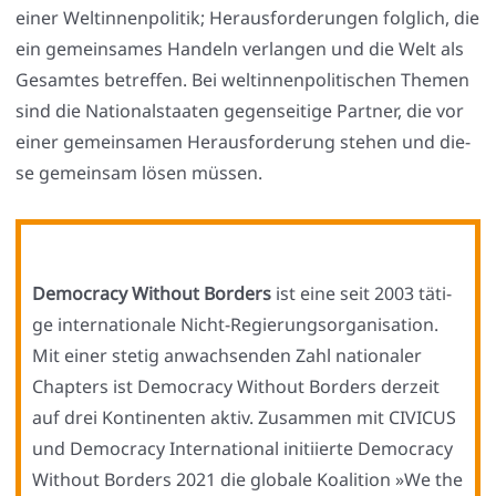
einer Welt­in­nen­po­li­tik; Her­aus­for­de­run­gen folg­lich, die
ein gemein­sa­mes Han­deln ver­lan­gen und die Welt als
Gesam­tes betref­fen. Bei welt­in­nen­po­li­ti­schen The­men
sind die Natio­nal­staa­ten gegen­sei­ti­ge Part­ner, die vor
einer gemein­sa­men Her­aus­for­de­rung ste­hen und die­
se gemein­sam lösen müs­sen.
Demo­cra­cy Wit­hout Bor­ders
ist eine seit 2003 täti­
ge inter­na­tio­na­le Nicht-Regie­rungs­or­ga­ni­sa­ti­on.
Mit einer ste­tig anwach­sen­den Zahl natio­na­ler
Chap­ters ist Demo­cra­cy Wit­hout Bor­ders der­zeit
auf drei Kon­ti­nen­ten aktiv. Zusam­men mit CIVICUS
und Demo­cra­cy Inter­na­tio­nal initi­ier­te Demo­cra­cy
Wit­hout Bor­ders 2021 die glo­ba­le Koali­ti­on »We the