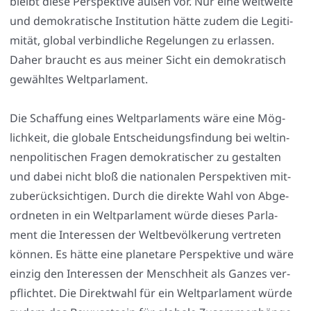
bleibt die­se Per­spek­ti­ve außen vor. Nur eine welt­wei­te
und demo­kra­ti­sche Insti­tu­ti­on hät­te zudem die Legi­ti­
mi­tät, glo­bal ver­bind­li­che Rege­lun­gen zu erlas­sen.
Daher braucht es aus mei­ner Sicht ein demo­kra­tisch
gewähl­tes Welt­par­la­ment.
Die Schaf­fung eines Welt­par­la­ments wäre eine Mög­
lich­keit, die glo­ba­le Ent­schei­dungs­fin­dung bei welt­in­
nen­po­li­ti­schen Fra­gen demo­kra­ti­scher zu gestal­ten
und dabei nicht bloß die natio­na­len Per­spek­ti­ven mit­
zu­be­rück­sich­ti­gen. Durch die direk­te Wahl von Abge­
ord­ne­ten in ein Welt­par­la­ment wür­de die­ses Par­la­
ment die Inter­es­sen der Welt­be­völ­ke­rung ver­tre­ten
kön­nen. Es hät­te eine pla­ne­ta­re Per­spek­ti­ve und wäre
ein­zig den Inter­es­sen der Mensch­heit als Gan­zes ver­
pflich­tet. Die Direkt­wahl für ein Welt­par­la­ment wür­de