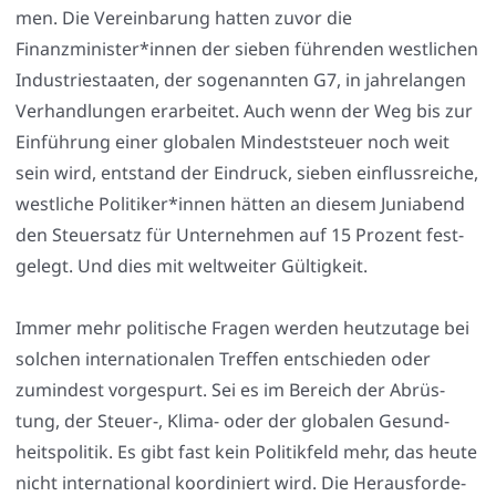
men. Die Ver­ein­ba­rung hat­ten zuvor die
Finanzminister*innen der sie­ben füh­ren­den west­li­chen
Indus­trie­staa­ten, der soge­nann­ten G7, in jah­re­lan­gen
Ver­hand­lun­gen erar­bei­tet. Auch wenn der Weg bis zur
Ein­füh­rung einer glo­ba­len Min­dest­steu­er noch weit
sein wird, ent­stand der Ein­druck, sie­ben ein­fluss­rei­che,
west­li­che Politiker*innen hät­ten an die­sem Juni­abend
den Steu­er­satz für Unter­neh­men auf 15 Pro­zent fest­
ge­legt. Und dies mit welt­wei­ter Gül­tig­keit.
Immer mehr poli­ti­sche Fra­gen wer­den heut­zu­ta­ge bei
sol­chen inter­na­tio­na­len Tref­fen ent­schie­den oder
zumin­dest vor­ge­spurt. Sei es im Bereich der Abrüs­
tung, der Steuer‑, Kli­ma- oder der glo­ba­len Gesund­
heits­po­li­tik. Es gibt fast kein Poli­tik­feld mehr, das heu­te
nicht inter­na­tio­nal koor­di­niert wird. Die Her­aus­for­de­