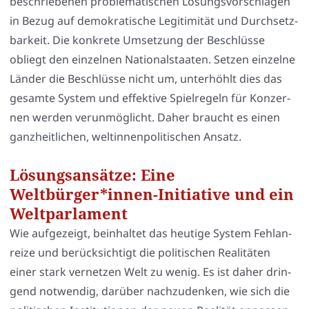
beschrie­be­nen pro­ble­ma­ti­schen Lösungs­vor­schlä­gen
in Bezug auf demo­kra­ti­sche Legi­ti­mi­tät und Durch­setz­
bar­keit. Die kon­kre­te Umset­zung der Beschlüs­se
obliegt den ein­zel­nen Natio­nal­staa­ten. Set­zen ein­zel­ne
Län­der die Beschlüs­se nicht um, unter­höhlt dies das
gesam­te Sys­tem und effek­ti­ve Spiel­re­geln für Kon­zer­
nen wer­den ver­un­mög­licht. Daher braucht es einen
ganz­heit­li­chen, welt­in­nen­po­li­ti­schen Ansatz.
Lösungsansätze: Eine
Weltbürger*innen-Initiative und ein
Weltparlament
Wie auf­ge­zeigt, beinhal­tet das heu­ti­ge Sys­tem Fehl­an­
rei­ze und berück­sich­tigt die poli­ti­schen Rea­li­tä­ten
einer stark ver­net­zen Welt zu wenig. Es ist daher drin­
gend not­wen­dig, dar­über nach­zu­den­ken, wie sich die