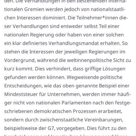
den. Die Ver­hand­lun­gen in den bestehen­den inter­na­
tio­na­len Gre­mi­en wer­den jedoch von natio­nal­staat­li­
chen Inter­es­sen domi­niert. Die Teilnehmer*innen die­
ser Ver­hand­lun­gen sind ent­we­der selbst Teil einer
natio­na­len Regie­rung oder haben von einer sol­chen
ein klar defi­nier­tes Ver­hand­lungs­man­dat erhal­ten. So
ste­hen die Inter­es­sen der jewei­li­gen Regie­run­gen im
Vor­der­grund, wäh­rend die welt­in­nen­po­li­ti­sche Sicht zu
kurz kommt. Dies ver­hin­dert, dass grif­fi­ge Lösun­gen
gefun­den wer­den kön­nen. Weg­wei­sen­de poli­ti­sche
Ent­schei­dun­gen, wie das oben genann­te Bei­spiel einer
Min­dest­steu­er für Unter­neh­men, wer­den immer häu­fi­
ger nicht von natio­na­len Par­la­men­ten nach den fest­ge­
schrie­be­nen demo­kra­ti­schen Pro­zes­sen erar­bei­tet,
son­dern durch zwi­schen­staat­li­che Ver­ein­ba­run­gen,
bei­spiels­wei­se der G7, vor­ge­ge­ben. Dies führt zu den