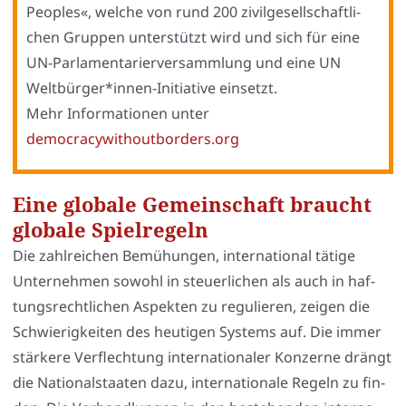
Peo­p­les«, wel­che von rund 200 zivil­ge­sell­schaft­li­
chen Grup­pen unter­stützt wird und sich für eine
UN-Par­la­men­ta­rier­ver­samm­lung und eine UN
Weltbürger*innen-Initiative ein­setzt.
Mehr Infor­ma­tio­nen unter
democracywithoutborders.org
Eine globale Gemeinschaft braucht
globale Spielregeln
Die zahl­rei­chen Bemü­hun­gen, inter­na­tio­nal täti­ge
Unter­neh­men sowohl in steu­er­li­chen als auch in haf­
tungs­recht­li­chen Aspek­ten zu regu­lie­ren, zei­gen die
Schwie­rig­kei­ten des heu­ti­gen Sys­tems auf. Die immer
stär­ke­re Ver­flech­tung inter­na­tio­na­ler Kon­zer­ne drängt
die Natio­nal­staa­ten dazu, inter­na­tio­na­le Regeln zu fin­