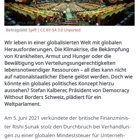
Panorama der UN-Generalversammlung
Beitragsbild:
Spiff
|
CC BY-SA 3.0 Unported
Wir leben in einer globalisierten Welt mit globalen
Herausforderungen. Die Klimakrise, die Bekämpfung
von Krankheiten, Armut und Hunger oder die
Bewältigung von Verteilungsungerechtigkeiten
lebensnotwendiger Ressourcen – all dies kann nicht
auf nationalstaatlicher Ebene gelöst werden. Doch wie
könnte ein globales politisches Konzept hierzu
aussehen? Stefan Kalberer, Präsident von Democracy
Without Borders Schweiz, plädiert für ein
Weltparlament.
Am 5. Juni 2021 ver­kün­de­te der bri­ti­sche Finanz­mi­nis­
ter Rishi Sunak stolz den Durch­bruch bei Ver­hand­lun­
gen zu einer glo­ba­len Min­dest­steu­er für Unter­neh­