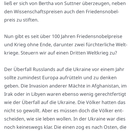
ließ er sich von Ber­tha von Sutt­ner über­zeu­gen, neben
den Wis­sen­schafts­prei­sen auch den Frie­dens­no­bel­
preis zu stif­ten.
Nun gibt es seit über 100 Jah­ren Frie­dens­no­bel­prei­se
und Krieg ohne Ende, dar­un­ter zwei fürch­ter­li­che Welt­
krie­ge. Steu­ern wir auf einen Drit­ten Welt­krieg zu?
Der Über­fall Russ­lands auf die Ukrai­ne vor einem Jahr
soll­te zumin­dest Euro­pa auf­rüt­teln und zu den­ken
geben. Die Inva­si­on ande­rer Mäch­te in Afgha­ni­stan, im
Irak oder in Liby­en waren eben­so wenig gerecht­fer­tigt
wie der Über­fall auf die Ukrai­ne. Die Völ­ker hat­ten das
nicht so gewollt. Aber es müs­sen doch die Völ­ker ent­
schei­den, wie sie leben wol­len. In der Ukrai­ne war dies
noch kei­nes­wegs klar. Die einen zog es nach Osten, die