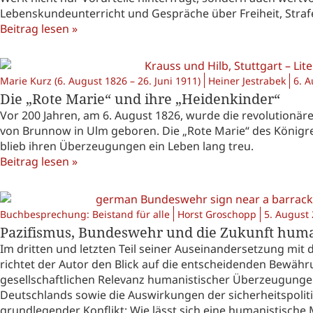
Lebenskundeunterricht und Gespräche über Freiheit, Strafe
Beitrag lesen »
Marie Kurz (6. August 1826 – 26. Juni 1911)
Heiner Jestrabek
6. 
Die „Rote Marie“ und ihre „Heidenkinder“
Vor 200 Jahren, am 6. August 1826, wurde die revolutionäre
von Brunnow in Ulm geboren. Die „Rote Marie“ des Königre
blieb ihren Überzeugungen ein Leben lang treu.
Beitrag lesen »
Buchbesprechung: Beistand für alle
Horst Groschopp
5. August
Pazifismus, Bundeswehr und die Zukunft humanis
Im dritten und letzten Teil seiner Auseinandersetzung mi
richtet der Autor den Blick auf die entscheidenden Bewähr
gesellschaftlichen Relevanz humanistischer Überzeugungen
Deutschlands sowie die Auswirkungen der sicherheitspoliti
grundlegender Konflikt: Wie lässt sich eine humanistische M