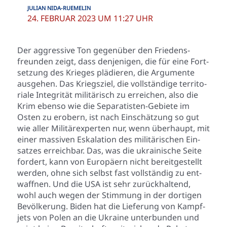
JULIAN NIDA-RUEMELIN
24. FEBRUAR 2023 UM 11:27 UHR
Der aggres­si­ve Ton gegen­über den Frie­dens­
freun­den zeigt, dass den­je­ni­gen, die für eine Fort­
set­zung des Krie­ges plä­die­ren, die Argu­men­te
aus­ge­hen. Das Kriegs­ziel, die voll­stän­di­ge ter­ri­to­
ria­le Inte­gri­tät mili­tä­risch zu errei­chen, also die
Krim eben­so wie die Sepa­ra­tis­ten-Gebie­te im
Osten zu erobern, ist nach Ein­schät­zung so gut
wie aller Mili­tär­ex­per­ten nur, wenn über­haupt, mit
einer mas­si­ven Eska­la­ti­on des mili­tä­ri­schen Ein­
sat­zes erreich­bar. Das, was die ukrai­ni­sche Sei­te
for­dert, kann von Euro­pä­ern nicht bereit­ge­stellt
wer­den, ohne sich selbst fast voll­stän­dig zu ent­
waff­nen. Und die USA ist sehr zurück­hal­tend,
wohl auch wegen der Stim­mung in der dor­ti­gen
Bevöl­ke­rung. Biden hat die Lie­fe­rung von Kampf­
jets von Polen an die Ukrai­ne unter­bun­den und