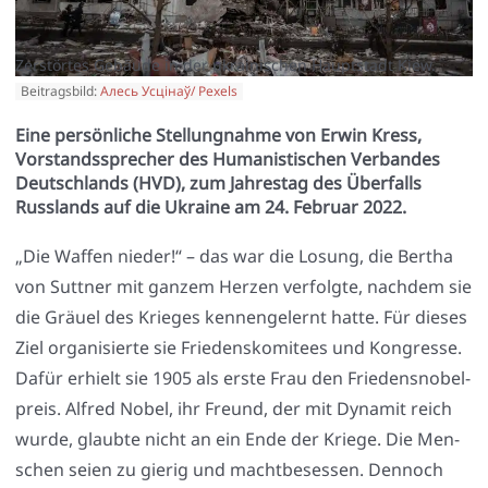
Zerstörtes Gebäude in der ukrainischen Hauptstadt Kiew.
Beitragsbild:
Алесь Усцінаў/ Pexels
Eine persönliche Stellungnahme von Erwin Kress,
Vorstandssprecher des Humanistischen Verbandes
Deutschlands (HVD), zum Jahrestag des Überfalls
Russlands auf die Ukraine am 24. Februar 2022.
„Die Waf­fen nie­der!“ – das war die Losung, die Ber­tha
von Sutt­ner mit gan­zem Her­zen ver­folg­te, nach­dem sie
die Gräu­el des Krie­ges ken­nen­ge­lernt hat­te. Für die­ses
Ziel orga­ni­sier­te sie Frie­dens­ko­mi­tees und Kon­gres­se.
Dafür erhielt sie 1905 als ers­te Frau den Frie­dens­no­bel­
preis. Alfred Nobel, ihr Freund, der mit Dyna­mit reich
wur­de, glaub­te nicht an ein Ende der Krie­ge. Die Men­
schen sei­en zu gie­rig und macht­be­ses­sen. Den­noch