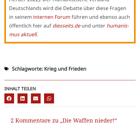
Deutsch­lands wird die Debat­te über die­se Fra­gen
in sei­nem
inter­nen Forum
füh­ren und eben­so auch
öffent­lich hier auf
diesseits.de
und unter
huma­nis­
mus aktu­ell
.
Schlagworte:
Krieg und Frieden
INHALT TEILEN
2 Kommentare zu „Die Waffen nieder!“