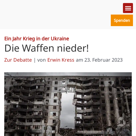
Zum
Inhalt
springen
Spenden
Politik
Mensc
Prakt
Ein Jahr Krieg in der Ukraine
Die Waffen nieder!
Zur Debatte
| von
Erwin Kress
am
23. Februar 2023