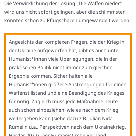
Die Ver­wirk­li­chung der Losung „Die Waf­fen nie­der“
wird uns nicht sofort gelin­gen, aber die schlimms­ten
könn­ten schon zu Pflug­scha­ren umge­wan­delt wer­den.
Ange­sichts der kom­ple­xen Fra­gen, die der Krieg in
der Ukrai­ne auf­ge­wor­fen hat, gibt es auch unter
Humanist*innen vie­le Über­le­gun­gen, die in der
prak­ti­schen Poli­tik nicht immer zum glei­chen
Ergeb­nis kom­men. Sicher hal­ten alle
Humanist*innen grö­ße­re Anstren­gun­gen für einen
Waf­fen­still­stand und eine Been­di­gung des Krie­ges
für nötig. Zugleich muss jede Maß­nah­me heu­te
auch schon ein­be­zie­hen, wie es nach dem Krieg
wei­ter­ge­hen kann (sie­he dazu z.B. Juli­an Nida-
Rüme­lin u.a., Per­spek­ti­ven nach dem Ukrai­ne­krieg,
Her­der 2022). Der Huma­nis­ti­sche Ver­band