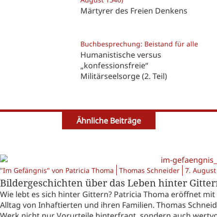
Märtyrer des Freien Denkens
Buchbesprechung: Beistand für alle
Humanistische versus
„konfessionsfreie“
Militärseelsorge (2. Teil)
Ähnliche Beiträge
"Im Gefängnis" von Patricia Thoma
Thomas Schneider
7. August
Bildergeschichten über das Leben hinter Gitte
Wie lebt es sich hinter Gittern? Patricia Thoma eröffnet mi
Alltag von Inhaftierten und ihren Familien. Thomas Schnei
Werk nicht nur Vorurteile hinterfragt, sondern auch wertv