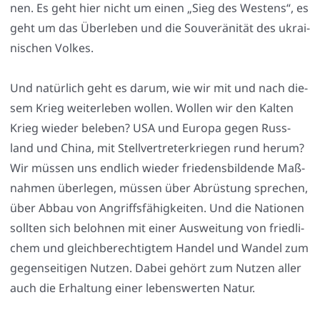
nen. Es geht hier nicht um einen „Sieg des Wes­tens“, es
geht um das Über­le­ben und die Sou­ve­rä­ni­tät des ukrai­
ni­schen Vol­kes.
Und natür­lich geht es dar­um, wie wir mit und nach die­
sem Krieg wei­ter­le­ben wol­len. Wol­len wir den Kal­ten
Krieg wie­der bele­ben? USA und Euro­pa gegen Russ­
land und Chi­na, mit Stell­ver­tre­ter­krie­gen rund her­um?
Wir müs­sen uns end­lich wie­der frie­dens­bil­den­de Maß­
nah­men über­le­gen, müs­sen über Abrüs­tung spre­chen,
über Abbau von Angriffs­fä­hig­kei­ten. Und die Natio­nen
soll­ten sich beloh­nen mit einer Aus­wei­tung von fried­li­
chem und gleich­be­rech­tig­tem Han­del und Wan­del zum
gegen­sei­ti­gen Nut­zen. Dabei gehört zum Nut­zen aller
auch die Erhal­tung einer lebens­wer­ten Natur.