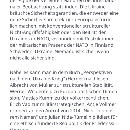
der Ägi­de der Ver­ein­ten Natio­nen bei inter­na­tio­
na­ler Beob­ach­tung statt­fin­den. Die Ukrai­ne
bräuch­te Sicher­heits­ga­ran­tien, die ent­we­der eine
neue Sicher­heits­ar­chi­tek­tur in Euro­pa erfor­der­
lich machen, mit kon­ven­tio­nel­ler struk­tu­rel­ler
Nicht-Angriffs­fä­hig­keit oder den Bei­tritt der
Ukrai­ne zur NATO, ver­bun­den mit Restrik­tio­nen
der mili­tä­ri­schen Prä­senz der NATO in Finn­land,
Schwe­den, Ukrai­ne. Nie­mand ist sicher, wenn
nicht alle sicher sind.
Nähe­res kann man in dem Buch „Per­spek­ti­ven
nach dem Ukrai­ne-Krieg“ (Her­der) nach­le­sen.
Albrecht von Mül­ler zur struk­tu­rel­len Sta­bi­li­tät,
Wer­ner Wei­den­feld zu Euro­pa-poli­ti­schen Dimen­
si­on, Mat­ti­as Kumm zu der völ­ker­recht­li­chen,
Erich Vad zur mili­tär­stra­te­gi­schen, Ant­je Voll­mer
erin­nert an den Auf­ruf von 2014 „Nicht in unse­
rem Namen“ und Juli­an Nida-Rüme­lin plä­diert für
eine ethisch fun­dier­te Real­po­li­tik der Frie­dens­si­
che­rung.