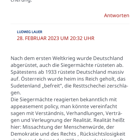
Antworten
LUDWIG LAUER
28. FEBRUAR 2023 UM 20:32 UHR
Nach dem ers­ten Welt­krieg wur­de Deutsch­land
abge­rüs­tet, auch die Sie­ger­mäch­te rüs­te­ten ab.
Spä­tes­tens ab 1933 rüs­te­te Deutsch­land mas­siv
auf. Öster­reich wur­de heim ins Reich geholt, das
Sude­ten­land „befreit”, die Rest­tsche­chei zer­schla­
gen.
Die Sie­ger­mäch­te reagier­ten bekannt­lich mit
appease­ment poli­cy, man könn­te ver­ein­facht
sagen mit Ver­ständ­nis, Ver­hand­lun­gen, Ver­trä­
gen und Ver­leug­nung der Rea­li­tät. Rea­li­tät heißt
hier: Miss­ach­tung der Men­schen­wür­de, der
Demo­kra­tie und des Rechts , Rück­sichts­lo­sig­keit