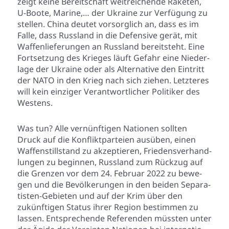
zeigt kei­ne Bereit­schaft weit­rei­chen­de Rake­ten,
U‑Boote, Mari­ne,… der Ukrai­ne zur Ver­fü­gung zu
stel­len. Chi­na deu­tet vor­sorg­lich an, dass es im
Fal­le, dass Russ­land in die Defen­si­ve gerät, mit
Waf­fen­lie­fe­run­gen an Russ­land bereit­steht. Eine
Fort­set­zung des Krie­ges läuft Gefahr eine Nie­der­
la­ge der Ukrai­ne oder als Alter­na­ti­ve den Ein­tritt
der NATO in den Krieg nach sich zie­hen. Letz­te­res
will kein ein­zi­ger Ver­ant­wort­li­cher Poli­ti­ker des
Wes­tens.
Was tun? Alle ver­nünf­ti­gen Natio­nen soll­ten
Druck auf die Kon­flikt­par­tei­en aus­üben, einen
Waf­fen­still­stand zu akzep­tie­ren, Frie­dens­ver­hand­
lun­gen zu begin­nen, Russ­land zum Rück­zug auf
die Gren­zen vor dem 24. Febru­ar 2022 zu bewe­
gen und die Bevöl­ke­run­gen in den bei­den Sepa­ra­
tis­ten-Gebie­ten und auf der Krim über den
zukünf­ti­gen Sta­tus ihrer Regi­on bestim­men zu
las­sen. Ent­spre­chen­de Refe­ren­den müss­ten unter