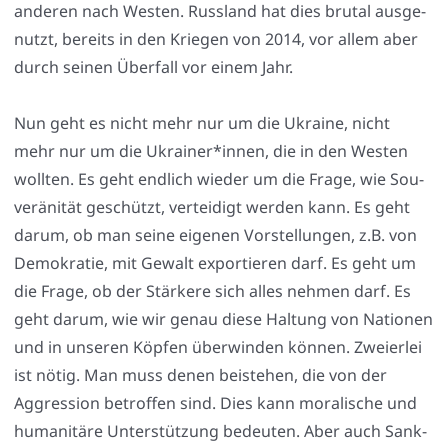
ande­ren nach Wes­ten. Russ­land hat dies bru­tal aus­ge­
nutzt, bereits in den Krie­gen von 2014, vor allem aber
durch sei­nen Über­fall vor einem Jahr.
Nun geht es nicht mehr nur um die Ukrai­ne, nicht
mehr nur um die Ukrainer*innen, die in den Wes­ten
woll­ten. Es geht end­lich wie­der um die Fra­ge, wie Sou­
ve­rä­ni­tät geschützt, ver­tei­digt wer­den kann. Es geht
dar­um, ob man sei­ne eige­nen Vor­stel­lun­gen, z.B. von
Demo­kra­tie, mit Gewalt expor­tie­ren darf. Es geht um
die Fra­ge, ob der Stär­ke­re sich alles neh­men darf. Es
geht dar­um, wie wir genau die­se Hal­tung von Natio­nen
und in unse­ren Köp­fen über­win­den kön­nen. Zwei­er­lei
ist nötig. Man muss denen bei­ste­hen, die von der
Aggres­si­on betrof­fen sind. Dies kann mora­li­sche und
huma­ni­tä­re Unter­stüt­zung bedeu­ten. Aber auch Sank­