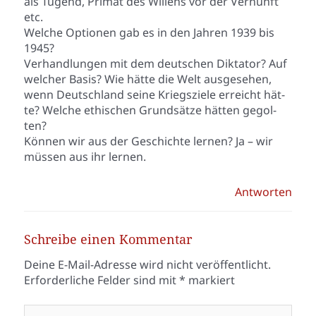
als Tugend, Pri­mat des Wil­lens vor der Ver­nunft
etc.
Wel­che Optio­nen gab es in den Jah­ren 1939 bis
1945?
Ver­hand­lun­gen mit dem deut­schen Dik­ta­tor? Auf
wel­cher Basis? Wie hät­te die Welt aus­ge­se­hen,
wenn Deutsch­land sei­ne Kriegs­zie­le erreicht hät­
te? Wel­che ethi­schen Grund­sät­ze hät­ten gegol­
ten?
Kön­nen wir aus der Geschich­te ler­nen? Ja – wir
müs­sen aus ihr ler­nen.
Antworten
Schreibe einen Kommentar
Deine E-Mail-Adresse wird nicht veröffentlicht.
Erforderliche Felder sind mit
*
markiert
Hier