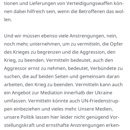
tio­nen und Lie­fe­run­gen von Ver­tei­di­gungs­waf­fen kön­
nen dabei hilf­reich sein, wenn die Betrof­fe­nen das wol­
len.
Und wir müs­sen eben­so vie­le Anstren­gun­gen, nein,
noch mehr, unter­neh­men, um zu ver­mit­teln, die Opfer
des Krie­ges zu begren­zen und die Aggres­si­on, den
Krieg, zu been­den. Ver­mit­teln bedeu­tet, auch den
Aggres­sor ernst zu neh­men, bedeu­tet, Ver­bün­de­te zu
suchen, die auf bei­den Sei­ten und gemein­sam dar­an
arbei­ten, den Krieg zu been­den. Ver­mit­teln kann auch
ein Ange­bot zur Media­ti­on inner­halb der Ukrai­ne
umfas­sen. Ver­mit­teln könn­te auch UN-Frie­dens­trup­
pen ein­be­zie­hen und vie­les mehr. Unse­re Medi­en,
unse­re Poli­tik las­sen hier lei­der nicht genü­gend Vor­
stel­lungs­kraft und ernst­haf­te Anstren­gun­gen erken­