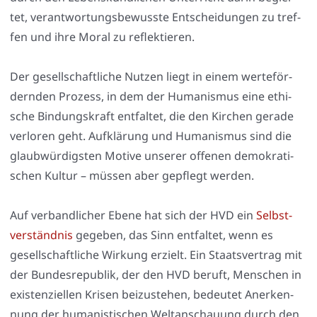
tet, ver­ant­wor­tungs­be­wuss­te Ent­schei­dun­gen zu tref­
fen und ihre Moral zu reflek­tie­ren.
Der gesell­schaft­li­che Nut­zen liegt in einem wer­te­för­
dern­den Pro­zess, in dem der Huma­nis­mus eine ethi­
sche Bin­dungs­kraft ent­fal­tet, die den Kir­chen gera­de
ver­lo­ren geht. Auf­klä­rung und Huma­nis­mus sind die
glaub­wür­digs­ten Moti­ve unse­rer offe­nen demo­kra­ti­
schen Kul­tur – müs­sen aber gepflegt wer­den.
Auf ver­band­li­cher Ebe­ne hat sich der HVD ein
Selbst­
ver­ständ­nis
gege­ben, das Sinn ent­fal­tet, wenn es
gesell­schaft­li­che Wir­kung erzielt. Ein Staats­ver­trag mit
der Bun­des­re­pu­blik, der den HVD beruft, Men­schen in
exis­ten­zi­el­len Kri­sen bei­zu­ste­hen, bedeu­tet Aner­ken­
nung der huma­nis­ti­schen Welt­an­schau­ung durch den