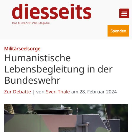
Zum
Inhalt
springen
Politik
Mensc
Prakt
Spenden
Militärseelsorge
Humanistische
Lebensbegleitung in der
Bundeswehr
Zur Debatte
| von
Sven Thale
am
28. Februar 2024