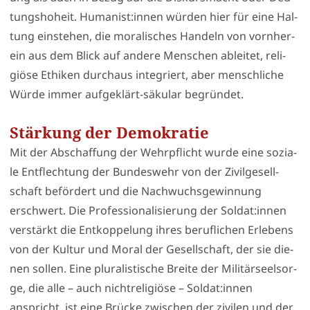
tungs­ho­heit. Humanist:innen wür­den hier für eine Hal­
tung ein­ste­hen, die mora­li­sches Han­deln von vorn­her­
ein aus dem Blick auf ande­re Men­schen ablei­tet, reli­
giö­se Ethi­ken durch­aus inte­griert, aber mensch­li­che
Wür­de immer auf­ge­klärt-säku­lar begrün­det.
Stärkung der Demokratie
Mit der Abschaf­fung der Wehr­pflicht wur­de eine sozia­
le Ent­flech­tung der Bun­des­wehr von der Zivil­ge­sell­
schaft beför­dert und die Nach­wuchs­ge­win­nung
erschwert. Die Pro­fes­sio­na­li­sie­rung der Soldat:innen
ver­stärkt die Ent­kop­pe­lung ihres beruf­li­chen Erle­bens
von der Kul­tur und Moral der Gesell­schaft, der sie die­
nen sol­len. Eine plu­ra­lis­ti­sche Brei­te der Mili­tär­seel­sor­
ge, die alle – auch nicht­re­li­giö­se – Soldat:innen
anspricht, ist eine Brü­cke zwi­schen der zivi­len und der