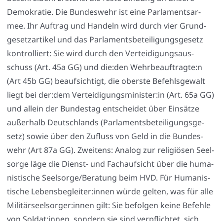
Demo­kra­tie. Die Bun­des­wehr ist eine Par­la­ments­ar­
mee. Ihr Auf­trag und Han­deln wird durch vier Grund­
ge­setz­ar­ti­kel und das Par­la­ments­be­tei­li­gungs­ge­setz
kon­trol­liert: Sie wird durch den Ver­tei­di­gungs­aus­
schuss (Art. 45a GG) und die:den Wehrbeauftragte:n
(Art 45b GG) beauf­sich­tigt, die obers­te Befehls­ge­walt
liegt bei der:dem Verteidigungsminister:in (Art. 65a GG)
und allein der Bun­des­tag ent­schei­det über Ein­sät­ze
außer­halb Deutsch­lands (Par­la­ments­be­tei­li­gungs­ge­
setz) sowie über den Zufluss von Geld in die Bun­des­
wehr (Art 87a GG). Zwei­tens: Ana­log zur reli­giö­sen Seel­
sor­ge läge die Dienst- und Fach­auf­sicht über die huma­
nis­ti­sche Seelsorge/Beratung beim HVD. Für Huma­nis­
ti­sche Lebensbegleiter:innen wür­de gel­ten, was für alle
Militärseelsorger:innen gilt: Sie befol­gen kei­ne Befeh­le
von Soldat:innen, son­dern sie sind ver­pflich­tet, sich