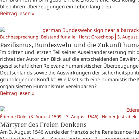
blieb ihren Überzeugungen ein Leben lang treu.
Beitrag lesen »
Buchbesprechung: Beistand für alle
Horst Groschopp
5. August
Pazifismus, Bundeswehr und die Zukunft humanis
Im dritten und letzten Teil seiner Auseinandersetzung mi
richtet der Autor den Blick auf die entscheidenden Bewähr
gesellschaftlichen Relevanz humanistischer Überzeugungen
Deutschlands sowie die Auswirkungen der sicherheitspoliti
grundlegender Konflikt: Wie lässt sich eine humanistische M
organisierten Humanismus vereinbaren?
Beitrag lesen »
Étienne Dolet (3. August 1509 – 3. August 1546)
Heiner Jestrabek
Märtyrer des Freien Denkens
Am 3. August 1546 wurde der französische Renaissance-Hu
Maubert in Paris als „Ketzer“ verbrannt. Zusammen mit i