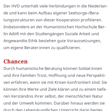
Der HVD unter­hält vie­le Ver­bin­dun­gen in die Nie­der­lan­
de und kann beim Auf­bau eige­ner Seel­sor­ge-/Be­ra­
tungs­struk­tu­ren von die­ser Koope­ra­ti­on pro­fi­tie­ren.
Ins­be­son­de­re an der Huma­nis­ti­schen Hoch­schu­le Ber­
lin AdöR mit den Stu­di­en­gän­gen Sozia­le Arbeit und
Ange­wand­te Ethik bestehen gute Vor­aus­set­zun­gen,
um eige­ne Berater:innen zu qua­li­fi­zie­ren.
Chancen
Durch huma­nis­ti­sche Bera­tung kön­nen Soldat:innen
und ihre Fami­li­en Trost, Hoff­nung und neue Per­spek­ti­
ven erfah­ren, wenn sie mit Kri­sen kon­fron­tiert sind. Sie
kön­nen ihre Wer­te und Zie­le klä­ren und zu einem tie­fe­
ren Ver­ständ­nis ihrer selbst, der mensch­li­chen Natur
und der Umwelt kom­men. Dar­über hin­aus wer­den sie
durch den Lebens­kund­li­chen Unter­richt dar­in beglei­