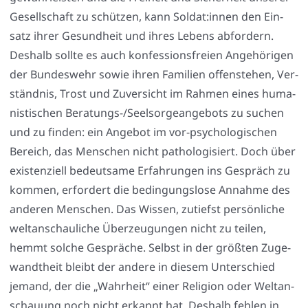
Gesell­schaft zu schüt­zen, kann Soldat:innen den Ein­
satz ihrer Gesund­heit und ihres Lebens abfor­dern.
Des­halb soll­te es auch kon­fes­si­ons­frei­en Ange­hö­ri­gen
der Bun­des­wehr sowie ihren Fami­li­en offen­ste­hen, Ver­
ständ­nis, Trost und Zuver­sicht im Rah­men eines huma­
nis­ti­schen Bera­tungs-/Seel­sor­ge­an­ge­bots zu suchen
und zu fin­den: ein Ange­bot im vor-psy­cho­lo­gi­schen
Bereich, das Men­schen nicht patho­lo­gi­siert. Doch über
exis­ten­zi­ell bedeut­sa­me Erfah­run­gen ins Gespräch zu
kom­men, erfor­dert die bedin­gungs­lo­se Annah­me des
ande­ren Men­schen. Das Wis­sen, zutiefst per­sön­li­che
welt­an­schau­li­che Über­zeu­gun­gen nicht zu tei­len,
hemmt sol­che Gesprä­che. Selbst in der größ­ten Zuge­
wandt­heit bleibt der ande­re in die­sem Unter­schied
jemand, der die „Wahr­heit“ einer Reli­gi­on oder Welt­an­
schau­ung noch nicht erkannt hat. Des­halb feh­len in