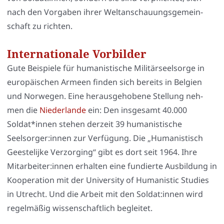
nach den Vor­ga­ben ihrer Welt­an­schau­ungs­ge­mein­
schaft zu rich­ten.
Internationale Vorbilder
Gute Bei­spie­le für huma­nis­ti­sche Mili­tär­seel­sor­ge in
euro­päi­schen Armeen fin­den sich bereits in Bel­gi­en
und Nor­we­gen. Eine her­aus­ge­ho­be­ne Stel­lung neh­
men die
Nie­der­lan­de
ein: Den ins­ge­samt 40.000
Soldat*innen ste­hen der­zeit 39 huma­nis­ti­sche
Seelsorger:innen zur Ver­fü­gung. Die „Huma­nis­tisch
Geest­e­li­jke Ver­zor­ging“ gibt es dort seit 1964. Ihre
Mitarbeiter:innen erhal­ten eine fun­dier­te Aus­bil­dung in
Koope­ra­ti­on mit der Uni­ver­si­ty of Huma­ni­stic Stu­dies
in Utrecht. Und die Arbeit mit den Soldat:innen wird
regel­mä­ßig wis­sen­schaft­lich beglei­tet.