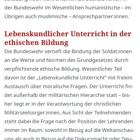
der Bun­des­wehr im Wesent­li­chen huma­nis­ti­sche – im
Übri­gen auch mus­li­mi­sche – Ansprechpartner:innen.
Lebenskundlicher Unterricht in der
ethischen Bildung
Die Bun­des­wehr ver­tieft die Bin­dung der Soldat:innen
an die Wer­te und Nor­men des Grund­ge­set­zes durch
ver­pflich­ten­de ethi­sche Bil­dung. Wesent­li­cher Teil
davon ist der „Lebens­kund­li­che Unter­richt“ mit frei­em
Aus­tausch über mora­li­sche Fra­gen. Der Unter­richt fin­
det außer­halb der mili­tä­ri­schen Hier­ar­chie statt – bis­
her liegt er in der Ver­ant­wor­tung der christ­li­chen
Militärseelsorger:innen. Aus Sicht der Teil­neh­men­den
steht dabei die Fra­ge nach der Posi­ti­on der Leh­ren­den
immer im Raum: sowohl in Bezug auf die Welt­an­schau­
ung als auch in Bezug auf die Dis­kurs­macht oder Deu­