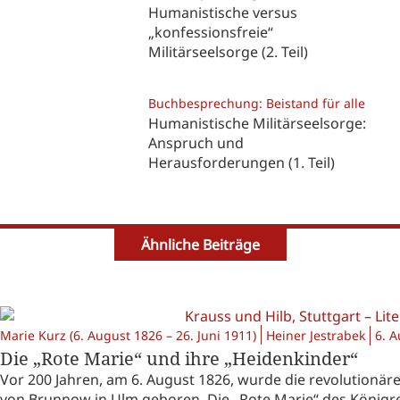
Humanistische versus
„konfessionsfreie“
Militärseelsorge (2. Teil)
Buchbesprechung: Beistand für alle
Humanistische Militärseelsorge:
Anspruch und
Herausforderungen (1. Teil)
Ähnliche Beiträge
Marie Kurz (6. August 1826 – 26. Juni 1911)
Heiner Jestrabek
6. 
Die „Rote Marie“ und ihre „Heidenkinder“
Vor 200 Jahren, am 6. August 1826, wurde die revolutionäre
von Brunnow in Ulm geboren. Die „Rote Marie“ des Königre