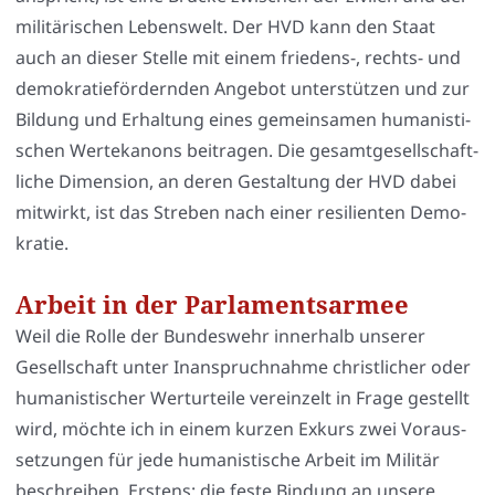
mili­tä­ri­schen Lebens­welt. Der HVD kann den Staat
auch an die­ser Stel­le mit einem friedens‑, rechts- und
demo­kra­tie­för­dern­den Ange­bot unter­stüt­zen und zur
Bil­dung und Erhal­tung eines gemein­sa­men huma­nis­ti­
schen Wer­te­ka­nons bei­tra­gen. Die gesamt­ge­sell­schaft­
li­che Dimen­si­on, an deren Gestal­tung der HVD dabei
mit­wirkt, ist das Stre­ben nach einer resi­li­en­ten Demo­
kra­tie.
Arbeit in der Parlamentsarmee
Weil die Rol­le der Bun­des­wehr inner­halb unse­rer
Gesell­schaft unter Inan­spruch­nah­me christ­li­cher oder
huma­nis­ti­scher Wert­ur­tei­le ver­ein­zelt in Fra­ge gestellt
wird, möch­te ich in einem kur­zen Exkurs zwei Vor­aus­
set­zun­gen für jede huma­nis­ti­sche Arbeit im Mili­tär
beschrei­ben. Ers­tens: die fes­te Bin­dung an unse­re