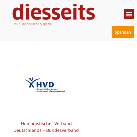
Zum
Inhalt
springen
Politik
Mensc
Prakt
Spenden
Humanistischer Verband
Deutschlands – Bundesverband