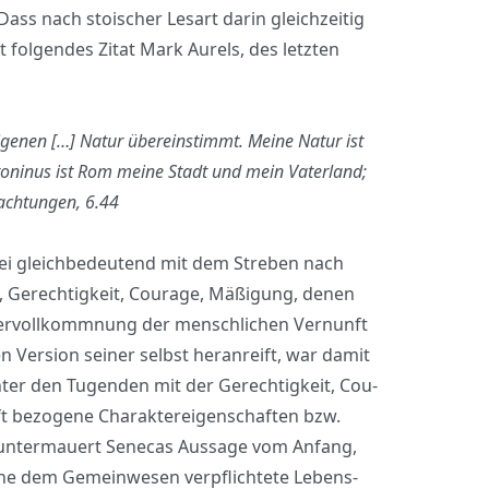
ss nach stoi­scher Les­art dar­in gleich­zei­tig
ht fol­gen­des Zitat Mark Aurels, des letz­ten
ge­nen […] Natur über­ein­stimmt. Mei­ne Natur ist
to­ni­nus ist Rom mei­ne Stadt und mein Vater­land;
ach­tun­gen, 6.44
bei gleich­be­deu­tend mit dem Stre­ben nach
 Gerech­tig­keit, Cou­ra­ge, Mäßi­gung, denen
er­voll­komm­nung der mensch­li­chen Ver­nunft
Ver­si­on sei­ner selbst her­an­reift, war damit
ter den Tugen­den mit der Gerech­tig­keit, Cou­
bezo­ge­ne Cha­rak­ter­ei­gen­schaf­ten bzw.
s unter­mau­ert Sene­cas Aus­sa­ge vom Anfang,
eine dem Gemein­we­sen ver­pflich­te­te Lebens­