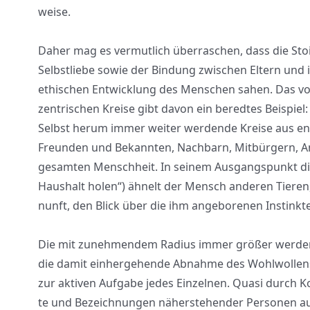
wei­se.
Daher mag es ver­mut­lich über­ra­schen, dass die Stoi­
Selbst­lie­be sowie der Bin­dung zwi­schen Eltern u
ethi­schen Ent­wick­lung des Men­schen sahen. Das vom 
zen­tri­schen Krei­se gibt davon ein bered­tes Bei­spie
Selbst her­um immer wei­ter wer­den­de Krei­se aus engs­
Freun­den und Bekann­ten, Nach­barn, Mit­bür­gern, Ang
gesam­ten Mensch­heit. In sei­nem Aus­gangs­punkt di
Haus­halt holen“) ähnelt der Mensch ande­ren Tie­ren, se
nunft, den Blick über die ihm ange­bo­re­nen Instink­te
Die mit zuneh­men­dem Radi­us immer grö­ßer wer­den
die damit ein­her­ge­hen­de Abnah­me des Wohl­wol­le
zur akti­ven Auf­ga­be jedes Ein­zel­nen. Qua­si durch K
te und Bezeich­nun­gen näher­ste­hen­der Per­so­nen auf 