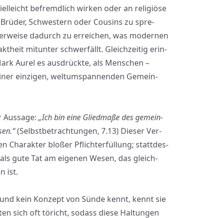
l­leicht befremd­lich wir­ken oder an reli­giö­se
Brü­der, Schwes­tern oder Cou­sins zu spre­
her­wei­se dadurch zu errei­chen, was moder­nen
heit mit­un­ter schwer­fällt. Gleich­zei­tig erin­
Mark Aurel es aus­drück­te, als Men­schen –
iner ein­zi­gen, welt­um­span­nen­den Gemein­
r Aus­sa­ge:
„Ich bin eine Glied­ma­ße des gemein­
sen.“
(Selbst­be­trach­tun­gen, 7.13) Die­ser Ver­
Cha­rak­ter blo­ßer Pflicht­er­fül­lung; statt­des­
 als gute Tat am eige­nen Wesen, das gleich­
 ist.
tt und kein Kon­zept von Sün­de kennt, kennt sie
en sich oft töricht, sodass die­se Hal­tun­gen