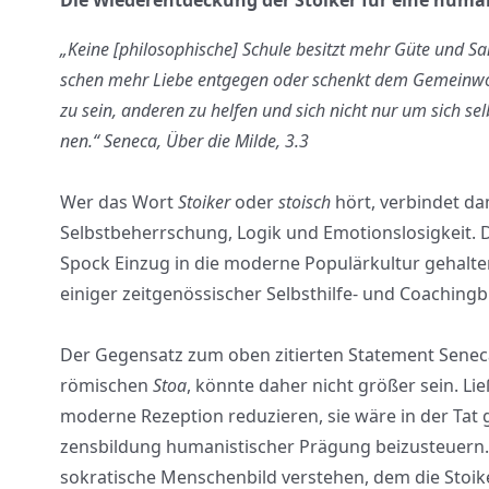
Die Wiederentdeckung der Stoiker für eine huma
„Kei­ne [phi­lo­so­phi­sche] Schu­le besitzt mehr Güte und Sa
schen mehr Lie­be ent­ge­gen oder schenkt dem Gemein­wohl
zu sein, ande­ren zu hel­fen und sich nicht nur um sich sel
nen.“
Sene­ca, Über die Mil­de, 3.3
Wer das Wort
Stoi­ker
oder
sto­isch
hört, ver­bin­det dam
Selbst­be­herr­schung, Logik und Emo­ti­ons­lo­sig­keit. 
Spock Ein­zug in die moder­ne Popu­lär­kul­tur gehal­ten
eini­ger zeit­ge­nös­si­scher Selbst­hil­fe- und Coa­ching­b
Der Gegen­satz zum oben zitier­ten State­ment Sene­cas
römi­schen
Stoa
, könn­te daher nicht grö­ßer sein. Lie­
moder­ne Rezep­ti­on redu­zie­ren, sie wäre in der Tat 
zens­bil­dung huma­nis­ti­scher Prä­gung bei­zu­steu
sokra­ti­sche Men­schen­bild ver­ste­hen, dem die Stoi