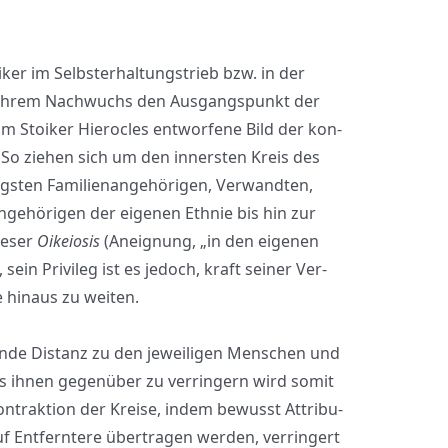
ker im Selbst­er­hal­tungs­trieb bzw. in der
nd ihrem Nach­wuchs den Aus­gangs­punkt der
Stoi­ker Hiero­cles ent­wor­fe­ne Bild der kon­
l: So zie­hen sich um den inners­ten Kreis des
ten Fami­li­en­an­ge­hö­ri­gen, Ver­wand­ten,
e­hö­ri­gen der eige­nen Eth­nie bis hin zur
e­ser
Oikei­osis
(Aneig­nung, „in den eige­nen
in Pri­vi­leg ist es jedoch, kraft sei­ner Ver­
 hin­aus zu wei­ten.
­de Distanz zu den jewei­li­gen Men­schen und
ns ihnen gegen­über zu ver­rin­gern wird somit
on­trak­ti­on der Krei­se, indem bewusst Attri­bu­
Ent­fern­te­re über­tra­gen wer­den, ver­rin­gert