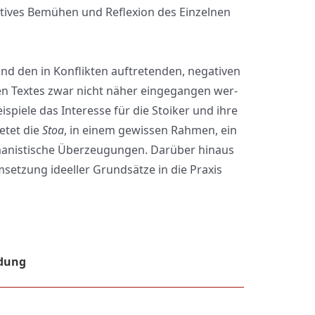
ti­ves Bemü­hen und Refle­xi­on des Ein­zel­nen
nd den in Kon­flik­ten auf­tre­ten­den, nega­ti­ven
n Tex­tes zwar nicht näher ein­ge­gan­gen wer­
ei­spie­le das Inter­es­se für die Stoi­ker und ihre
e­tet die
Stoa
, in einem gewis­sen Rah­men, ein
nis­ti­sche Über­zeu­gun­gen. Dar­über hin­aus
mset­zung ideel­ler Grund­sät­ze in die Pra­xis
ldung