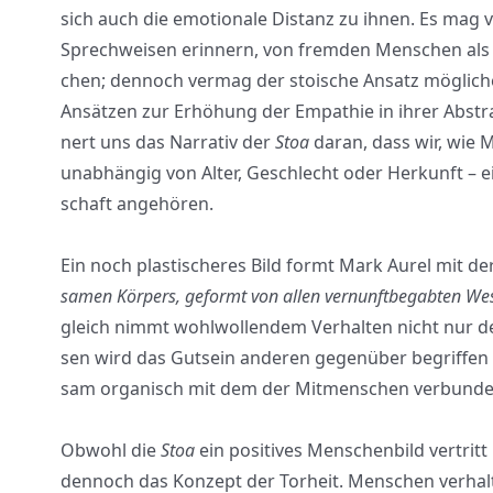
sich auch die emo­tio­na­le Distanz zu ihnen. Es mag vie
Sprech­wei­sen erin­nern, von frem­den Men­schen als 
chen; den­noch ver­mag der stoi­sche Ansatz mög­li­c
Ansät­zen zur Erhö­hung der Empa­thie in ihrer Abs­trakt­
nert uns das Nar­ra­tiv der
Stoa
dar­an, dass wir, wie 
unab­hän­gig von Alter, Geschlecht oder Her­kunft – e
schaft ange­hö­ren.
Ein noch plas­ti­sche­res Bild formt Mark Aurel mit de
sa­men Kör­pers, geformt von allen ver­nunft­be­gab­ten We
gleich nimmt wohl­wol­len­dem Ver­hal­ten nicht nur den 
sen wird das Gut­sein ande­ren gegen­über begrif­fen
sam orga­nisch mit dem der Mit­men­schen ver­bun­den
Obwohl die
Stoa
ein posi­ti­ves Men­schen­bild ver­tri
den­noch das Kon­zept der Tor­heit. Men­schen ver­hal­t