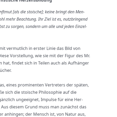
nistische Herzensbildung
nft­mut [als die stoi­sche]; kei­ne bringt den Men­
 mehr Beach­tung. Ihr Ziel ist es, nutz­brin­gend
bst zu sor­gen, son­dern um alle und jeden Ein­zel­
it ver­mut­lich in ers­ter Linie das Bild von
Die­se Vor­stel­lung, wie sie mit der Figur des Mr.
 hat, fin­det sich in Tei­len auch als Auf­hän­ger
ü­cher.
, eines pro­mi­nen­ten Ver­tre­ters der spä­ten,
ße sich die stoi­sche Phi­lo­so­phie auf die
gänz­lich unge­eig­net, Impul­se für eine Her­
­ern. Aus die­sem Grund muss man zunächst das
­ker anhin­gen; der Mensch ist, von Natur aus,