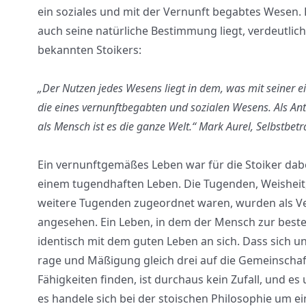
ein sozia­les und mit der Ver­nunft begab­tes Wesen. Da
auch sei­ne natür­li­che Bestim­mung liegt, ver­deut­lic
bekann­ten Stoi­kers:
„Der Nut­zen jedes Wesens liegt in dem, was mit sei­ner ei
die eines ver­nunft­be­gab­ten und sozia­len Wesens. Als An
als Mensch ist es die gan­ze Welt.“
Mark Aurel, Selbst­be­tr
Ein ver­nunft­ge­mä­ßes Leben war für die Stoi­ker da
einem tugend­haf­ten Leben. Die Tugen­den, Weis­heit,
wei­te­re Tugen­den zuge­ord­net waren, wur­den als V
ange­se­hen. Ein Leben, in dem der Mensch zur bes­ten 
iden­tisch mit dem guten Leben an sich. Dass sich un
ra­ge und Mäßi­gung gleich drei auf die Gemein­schaft 
Fähig­kei­ten fin­den, ist durch­aus kein Zufall, und e
es han­de­le sich bei der stoi­schen Phi­lo­so­phie um 