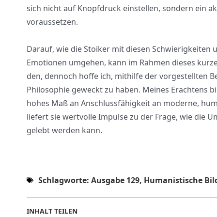
sich nicht auf Knopf­druck ein­stel­len, son­dern ein ak
vor­aus­set­zen.
Dar­auf, wie die Stoi­ker mit die­sen Schwie­rig­kei­ten u
Emo­tio­nen umge­hen, kann im Rah­men die­ses kur­ze
den, den­noch hof­fe ich, mit­hil­fe der vor­ge­stell­ten B
Phi­lo­so­phie geweckt zu haben. Mei­nes Erach­tens bi
hohes Maß an Anschluss­fä­hig­keit an moder­ne, huma­
lie­fert sie wert­vol­le Impul­se zu der Fra­ge, wie die U
gelebt wer­den kann.
Schlagworte:
Ausgabe 129
,
Humanistische Bi
INHALT TEILEN