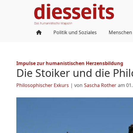
Zum
Inhalt
springen
Politik und Soziales
Menschen
Impulse zur humanistischen Herzensbildung
Die Stoiker und die Phi
Philosophischer Exkurs
| von
Sascha Rother
am
01.