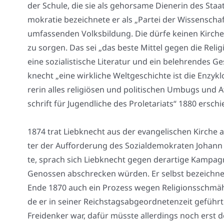
der Schu­le, die sie als gehor­sa­me Die­ne­rin des Staat
mo­kra­tie bezeich­ne­te er als „Par­tei der Wis­sen­sch
umfas­sen­den Volks­bil­dung. Die dür­fe kei­nen Kir­c
zu sor­gen. Das sei „das bes­te Mit­tel gegen die Reli­gi
eine sozia­lis­ti­sche Lite­ra­tur und ein beleh­ren­des G
knecht „eine wirk­li­che Welt­ge­schich­te ist die Enzy­klo
re­rin alles reli­giö­sen und poli­ti­schen Umbugs und A
schrift für Jugend­li­che des Pro­le­ta­ri­ats“ 1880 ers
1874 trat Lieb­knecht aus der evan­ge­li­schen Kir­che 
ter der Auf­for­de­rung des Sozi­al­de­mo­kra­ten Johann
te, sprach sich Lieb­knecht gegen der­ar­ti­ge Kam­pa­
Genos­sen abschre­cken wür­den. Er selbst bezeich­ne­t
Ende 1870 auch ein Pro­zess wegen Reli­gi­ons­schmä­h
de er in sei­ner Reichs­tags­ab­ge­ord­ne­ten­zeit geführ
Frei­den­ker war, dafür müss­te aller­dings noch erst