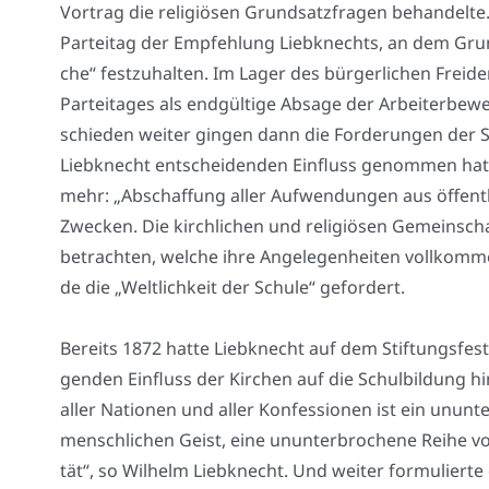
Vor­trag die reli­giö­sen Grund­satz­fra­gen behan­del­te
Par­tei­tag der Emp­feh­lung Lieb­knechts, an dem Grund­
che“ fest­zu­hal­ten. Im Lager des bür­ger­li­chen Frei
Par­tei­ta­ges als end­gül­ti­ge Absa­ge der Arbei­ter­be
schie­den wei­ter gin­gen dann die For­de­run­gen de
Lieb­knecht ent­schei­den­den Ein­fluss genom­men ha
mehr: „Abschaf­fung aller Auf­wen­dun­gen aus öffent­li­
Zwe­cken. Die kirch­li­chen und reli­giö­sen Gemein­schaf
betrach­ten, wel­che ihre Ange­le­gen­hei­ten voll­kom­
de die „Welt­lich­keit der Schu­le“ gefor­dert.
Bereits 1872 hat­te Lieb­knecht auf dem Stif­tungs­fes
gen­den Ein­fluss der Kir­chen auf die Schul­bil­dung h
aller Natio­nen und aller Kon­fes­sio­nen ist ein unun
mensch­li­chen Geist, eine unun­ter­bro­che­ne Rei­he 
tät“, so Wil­helm Lieb­knecht. Und wei­ter for­mu­lier­te 