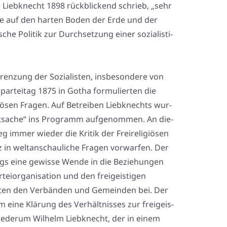
 Lieb­knecht 1898 rück­bli­ckend schrieb, „sehr
hie auf den har­ten Boden der Erde und der
sche Poli­tik zur Durch­set­zung einer sozia­lis­ti­
en­zung der Sozia­lis­ten, ins­be­son­de­re von
­par­tei­tag 1875 in Gotha for­mu­lier­ten die
i­giö­sen Fra­gen. Auf Betrei­ben Lieb­knechts wur­
vat­sa­che“ ins Pro­gramm auf­ge­nom­men. An die­
g immer wie­der die Kri­tik der Frei­re­li­giö­sen
nz in welt­an­schau­li­che Fra­gen vor­war­fen. Der
dings eine gewis­se Wen­de in die Bezie­hun­gen
i­or­ga­ni­sa­ti­on und den frei­geis­ti­gen
ra­ten den Ver­bän­den und Gemein­den bei. Der
eine Klä­rung des Ver­hält­nis­ses zur frei­geis­
­der­um Wil­helm Lieb­knecht, der in einem