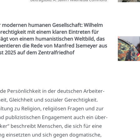
er modernen humanen Gesellschaft: Wilhelm
echtigkeit mit einem klaren Eintreten für
ägt von einem humanistischen Weltbild, das
mentieren die Rede von Manfred Isemeyer aus
st 2025 auf dem Zentralfriedhof
e Per­sön­lich­keit in der deut­schen Arbei­ter­
it, Gleich­heit und sozia­ler Gerech­tig­keit.
­tung zu Reli­gi­on, reli­giö­sen Fra­gen und zur
nd publi­zis­ti­schen Enga­ge­ment auch ein über­
en­ker“ beschreibt Men­schen, die sich für eine
­ung ein­setz­ten und sich gegen dog­ma­ti­sche,