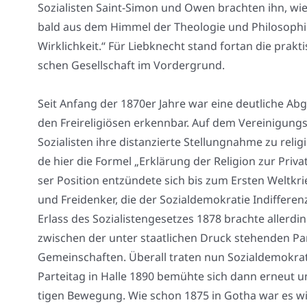
Sozia­lis­ten Saint-Simon und Owen brach­ten ihn, wie
bald aus dem Him­mel der Theo­lo­gie und Phi­lo­so­p
Wirk­lich­keit.“ Für Lieb­knecht stand fort­an die prak­ti­
schen Gesell­schaft im Vor­der­grund.
Seit Anfang der 1870er Jah­re war eine deut­li­che Abgr
den Frei­re­li­giö­sen erkenn­bar. Auf dem Ver­ei­ni­gungs
Sozia­lis­ten ihre distan­zier­te Stel­lung­nah­me zu rel
de hier die For­mel „Erklä­rung der Reli­gi­on zur Pri­
ser Posi­ti­on ent­zün­de­te sich bis zum Ers­ten Welt­krie
und Frei­den­ker, die der Sozi­al­de­mo­kra­tie Indif­fe­re
Erlass des Sozia­lis­ten­ge­set­zes 1878 brach­te aller­
zwi­schen der unter staat­li­chen Druck ste­hen­den Par­te
Gemein­schaf­ten. Über­all tra­ten nun Sozi­al­de­mo­k
Par­tei­tag in Hal­le 1890 bemüh­te sich dann erneut um 
ti­gen Bewe­gung. Wie schon 1875 in Gotha war es wie