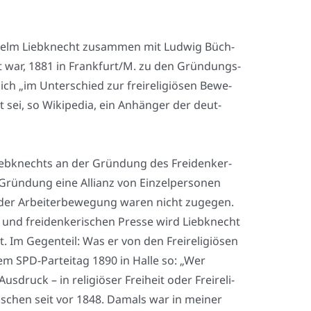
­helm Lieb­knecht zusam­men mit Lud­wig Büch­
det war, 1881 in Frankfurt/M. zu den Grün­dungs­
ich „im Unter­schied zur frei­re­li­giö­sen Bewe­
 sei, so Wiki­pe­dia, ein Anhän­ger der deut­
 Lieb­knechts an der Grün­dung des Frei­den­ker­
 Grün­dung eine Alli­anz von Ein­zel­per­so­nen
 der Arbei­ter­be­we­gung waren nicht zuge­gen.
en und frei­den­ke­ri­schen Pres­se wird Lieb­knecht
m Gegen­teil: Was er von den Frei­re­li­giö­sen
dem SPD-Par­tei­tag 1890 in Hal­le so: „Wer
druck – in reli­giö­ser Frei­heit oder Frei­re­li­
Men­schen seit vor 1848. Damals war in mei­ner