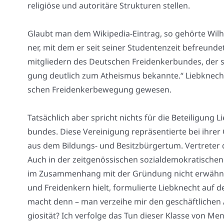
reli­giö­se und auto­ri­tä­re Struk­tu­ren stel­len.
Glaubt man dem Wiki­pe­dia-Ein­trag, so gehör­te Wil
ner, mit dem er seit sei­ner Stu­den­ten­zeit befreun­
mit­glie­dern des Deut­schen Frei­den­ker­bun­des, der s
gung deut­lich zum Athe­is­mus bekann­te.“ Lieb­knecht
schen Frei­den­ker­be­we­gung gewe­sen.
Tat­säch­lich aber spricht nichts für die Betei­li­gung
bun­des. Die­se Ver­ei­ni­gung reprä­sen­tier­te bei ihrer
aus dem Bil­dungs- und Besitz­bür­ger­tum. Ver­tre­ter
Auch in der zeit­ge­nös­si­schen sozi­al­de­mo­kra­ti­sch
im Zusam­men­hang mit der Grün­dung nicht erwähnt. I
und Frei­den­kern hielt, for­mu­lier­te Lieb­knecht auf 
macht denn – man ver­zei­he mir den geschäft­li­chen Aus­
gio­si­tät? Ich ver­fol­ge das Tun die­ser Klas­se von 