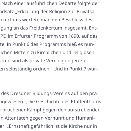
. Nach einer aus­führ­li­chen Debat­te folg­te der
satz „Erklä­rung der Reli­gi­on zur Pri­vat­sa­
­den­ker­tums wer­te­te man den Beschluss des
­we­gung an das Frei­den­ker­tum ins­ge­samt. Ent­
r SPD im Erfur­ter Pro­gramm von 1890, auf das
t­te. In Punkt 6 des Pro­gramms hieß es nun­
chen Mit­teln zu kirch­li­chen und reli­giö­sen
­ten sind als pri­va­te Ver­ei­ni­gun­gen zu
men selb­stän­dig ord­nen.“ Und in Punkt 7 wur­
t des Dresd­ner Bil­dungs-Ver­eins auf den prä­
in­ge­wie­sen. „Die Geschich­te des Pfaf­fenth­ums
­ter­bro­che­ner Kampf gegen den auf­stre­ben­den
von Atten­ta­ten gegen Ver­nunft und Huma­ni­
er: „Ernst­haft gefähr­lich ist die Kir­che nur in