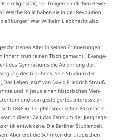
ei­re­li­gio­si­tät, der frei­ge­meind­li­chen Bewe­
 Wel­che Rol­le haben sie in der Revo­lu­ti­on
Spieß­bür­ger.“ War Wil­helm Lieb­knecht also
­schrit­te­nen Alter in sei­nen Erin­ne­run­gen
nem Innern früh rei­nen Tisch gemacht.“ Evan­ge­
r­richt des Gym­na­si­ums die Ableh­nung der
s­le­gung des Glau­bens. Sein Stu­di­um der
er „Das Leben Jesu“ von David Fried­rich Strauß
lehn­te und in Jesus einen his­to­ri­schen Men­
ten­tum und sein gestei­ger­tes Inter­es­se an
sich 1846 in der phi­lo­so­phi­schen Fakul­tät in
s war in die­ser Zeit das Zen­trum der Jung­he­ge­
kri­tik ent­wi­ckel­te. Die Ber­li­ner Stu­di­en­zeit,
sen. Aber erst die Schrif­ten der uto­pi­schen