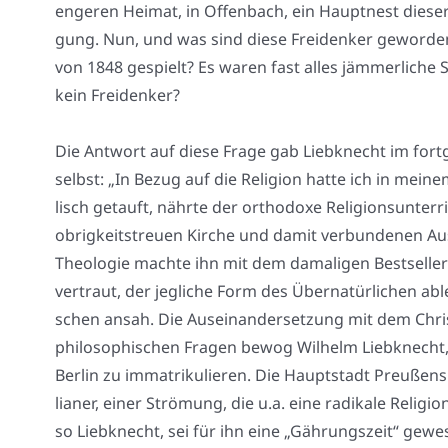
enge­ren Hei­mat, in Offen­bach, ein Haupt­nest die­ser Fr
gung. Nun, und was sind die­se Frei­den­ker gewor­den?
von 1848 gespielt? Es waren fast alles jäm­mer­li­che 
kein Frei­den­ker?
Die Ant­wort auf die­se Fra­ge gab Lieb­knecht im fort­ge
selbst: „In Bezug auf die Reli­gi­on hat­te ich in mei­
lisch getauft, nähr­te der ortho­do­xe Reli­gi­ons­un­te
obrig­keits­treu­en Kir­che und damit ver­bun­de­nen Au
Theo­lo­gie mach­te ihn mit dem dama­li­gen Best­sel­l
ver­traut, der jeg­li­che Form des Über­na­tür­li­chen ab
schen ansah. Die Aus­ein­an­der­set­zung mit dem Chris­
phi­lo­so­phi­schen Fra­gen bewog Wil­helm Lieb­knecht, 
Ber­lin zu imma­tri­ku­lie­ren. Die Haupt­stadt Preu­ßen
lia­ner, einer Strö­mung, die u.a. eine radi­ka­le Reli­gi­ons­
so Lieb­knecht, sei für ihn eine „Gäh­rungs­zeit“ gewe­