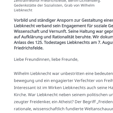
Zentralfriedhof Friedrichsfelde, Berlin-Lichtenberg.
Gedenkstätte der Sozialisten, Grab von Wilhelm
Liebknecht
Vorbild und ständiger Ansporn zur Gestaltung ein
Liebknecht verband sein Engagement für soziale Ger
Wissenschaft und Vernunft. Seine Haltung war gepr
auf Aufklärung und Rationalität beruhte. Wir doku
Anlass des 125. Todestages Liebknechts am 7. Augu
Friedrichsfelde.
Lie­be Freun­din­nen, lie­be Freun­de,
Wil­helm Lieb­knecht war unbe­strit­ten eine bedeu­ten­d
be­we­gung und ein enga­gier­ter Ver­fech­ter von Frei­he
Inter­es­sant ist im Wir­ken Lieb­knechts auch sei­ne Hal
Kir­che. War Lieb­knecht neben sei­nem poli­ti­schen u
zeug­ter Frei­den­ker, ein Athe­ist? Der Begriff „Frei­d
ratio­na­le, wis­sen­schaft­lich fun­dier­te Welt­an­schau