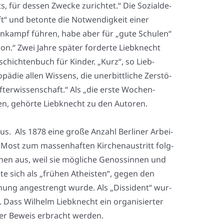
s, für des­sen Zwe­cke zurich­tet.“ Die Sozi­al­de­
aft“ und beton­te die Not­wen­dig­keit einer
hen­kampf füh­ren, habe aber für „gute Schu­len“
­on.“ Zwei Jah­re spä­ter for­der­te Lieb­knecht
eschich­ten­buch für Kin­der. „Kurz“, so Lieb­
­pä­die allen Wis­sens, die uner­bitt­li­che Zer­stö­
fter­wis­sen­schaft.“ Als „die ers­te Wochen­
chien, gehör­te Lieb­knecht zu den Autoren.
aus. Als 1878 eine gro­ße Anzahl Ber­li­ner Arbei­
 Most zum mas­sen­haf­ten Kir­chen­aus­tritt folg­
gnen aus, weil sie mög­li­che Genos­sin­nen und
e sich als „frü­hen Athe­is­ten“, gegen den
ung ange­strengt wur­de. Als „Dis­si­dent“ wur­
t. Dass Wil­helm Lieb­knecht ein orga­ni­sier­ter
 der Beweis erbracht wer­den.