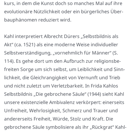
kurs, in dem die Kunst doch so man­ches Mal auf ihre
evo­lu­tio­nä­re Nütz­lich­keit oder ein bür­ger­li­ches Über­
bau­phä­no­men redu­ziert wird.
Kahl inter­pre­tiert Albrecht Dürers „Selbst­bild­nis als
Akt“ (ca. 1521) als eine moder­ne Wei­se indi­vi­du­el­ler
Selbst­ver­stän­di­gung, „vor­nehm­lich für Män­ner“ (S.
114). Es gehe dort um den Auf­bruch zur reli­gi­ons­be­
frei­ten Sor­ge um sich selbst, um Leib­lich­keit und Sinn­
lich­keit, die Gleich­ran­gig­keit von Ver­nunft und Trieb
und nicht zuletzt um Ver­letz­bar­keit. In Fri­da Kahl­os
Selbst­bild­nis „Die gebro­che­ne Säu­le“ (1944) sieht Kahl
unse­re exis­ten­zi­el­le Ambi­va­lenz ver­kör­pert: einer­seits
Unfrei­heit, Wehr­lo­sig­keit, Schmerz und Trau­er und
ande­rer­seits Frei­heit, Wür­de, Stolz und Kraft. Die
gebro­che­ne Säu­le sym­bo­li­sie­re als ihr „Rück­grat“ Kahl­