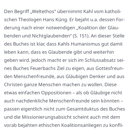
Den Begriff „Welt­ethos“ über­nimmt Kahl vom katho­li­
schen Theo­lo­gen Hans Küng. Er bejaht u.a. des­sen For­
de­rung nach einer not­wen­di­gen „Koali­ti­on der Glau­
ben­den und Nicht­glau­ben­den“ (S. 151). An die­ser Stel­le
des Buches ist klar, dass Kahls Huma­nis­mus gut damit
leben kann, dass es Glau­ben­de gibt und wei­ter­hin
geben wird. Jedoch macht er sich im Schluss­ab­satz sei­
nes Buches Feu­er­bachs Ziel zu eigen, aus Got­tes­freun­
den Men­schen­freun­de, aus Gläu­bi­gen Den­ker und aus
Chris­ten gan­ze Men­schen machen zu wol­len. Die­se
etwas ein­fa­chen Oppo­si­tio­nen – als ob Gläu­bi­ge nicht
auch nach­denk­li­che Men­schen­freun­de sein könn­ten –
pas­sen eigent­lich nicht zum Gesamt­duk­tus des Buches
und die Mis­sio­nie­rungs­ab­sicht scheint auch mit dem
vor­ab bejah­ten ethi­schen Koali­ti­ons­an­lie­gen zu kon­f­li­