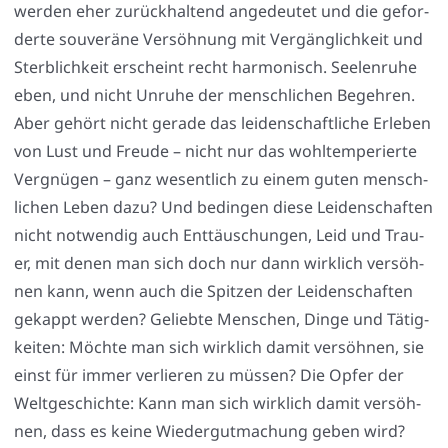
wer­den eher zurück­hal­tend ange­deu­tet und die gefor­
der­te sou­ve­rä­ne Ver­söh­nung mit Ver­gäng­lich­keit und
Sterb­lich­keit erscheint recht har­mo­nisch. See­len­ru­he
eben, und nicht Unru­he der mensch­li­chen Begeh­ren.
Aber gehört nicht gera­de das lei­den­schaft­li­che Erle­ben
von Lust und Freu­de – nicht nur das wohl­tem­pe­rier­te
Ver­gnü­gen – ganz wesent­lich zu einem guten mensch­
li­chen Leben dazu? Und bedin­gen die­se Lei­den­schaf­ten
nicht not­wen­dig auch Ent­täu­schun­gen, Leid und Trau­
er, mit denen man sich doch nur dann wirk­lich ver­söh­
nen kann, wenn auch die Spit­zen der Lei­den­schaf­ten
gekappt wer­den? Gelieb­te Men­schen, Din­ge und Tätig­
kei­ten: Möch­te man sich wirk­lich damit ver­söh­nen, sie
einst für immer ver­lie­ren zu müs­sen? Die Opfer der
Welt­ge­schich­te: Kann man sich wirk­lich damit ver­söh­
nen, dass es kei­ne Wie­der­gut­ma­chung geben wird?