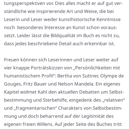
tungs­per­spek­ti­ven vor. Dies alles macht er auf gut ver­
ständ­li­che wie inspi­rie­ren­de Art und Wei­se, die bei
Lese­rin und Leser weder kunst­his­to­ri­sche Kennt­nis­se
noch beson­de­res Inter­es­se an Kunst schon vor­aus­
setzt. Lei­der lässt die Bild­qua­li­tät im Buch es nicht zu,
dass jedes beschrie­be­ne Detail auch erkenn­bar ist.
Freu­en kön­nen sich Lese­rin­nen und Leser wei­ter auf
vier knap­pe Por­trät­skiz­zen von „Per­sön­lich­kei­ten mit
huma­nis­ti­schem Pro­fil“: Ber­tha von Sutt­ner, Olym­pe de
Gou­ges, Fritz Bau­er und Nel­son Man­de­la. Ein eige­nes
Kapi­tel wid­met Kahl den aktu­el­len Debat­ten um Selbst­
be­stim­mung und Ster­be­hil­fe, ein­ge­denk des „rela­ti­ven“
und „frag­men­ta­ri­schen“ Cha­rak­ters von Selbst­be­stim­
mung und doch behar­rend auf der Legi­ti­mi­tät des
eige­nen frei­en Wil­lens. Auf jeder Sei­te des Buches tritt