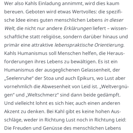
Wer also Kahls Ein­la­dung annimmt, wird dies kaum
bereu­en. Gebo­ten wird etwas Wert­vol­les: die spe­zi­fi­
sche Idee eines guten mensch­li­chen Lebens
in die­ser
Welt
, die nicht nur ande­re
Erklä­run­gen
lie­fert – wis­sen­
schaft­li­che statt reli­giö­se, son­dern dar­über hin­aus und
pri­mär eine attrak­ti­ve
lebens­prak­ti­sche Ori­en­tie­rung
.
Kahls Huma­nis­mus soll Men­schen hel­fen, die Her­aus­
for­de­run­gen ihres Lebens zu bewäl­ti­gen. Es ist ein
Huma­nis­mus der aus­ge­gli­che­nen Gelas­sen­heit, der
„See­len­ru­he“ der Stoa und auch Epi­kurs, wo Lust aber
vor­nehm­lich die Abwe­sen­heit von Leid ist. „Welt­ver­gnü­
gen“ und „Welt­schmerz“ sind dann bei­de gedämpft.
Und viel­leicht lohnt es sich hier, auch einen ande­ren
Akzent zu den­ken. Bei Kahl gibt es kei­ne hohen Aus­
schlä­ge, weder in Rich­tung Lust noch in Rich­tung Leid:
Die Freu­den und Genüs­se des mensch­li­chen Lebens