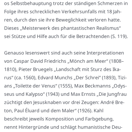
os Selbst­be­haup­tung trotz der stän­di­gen Schmer­zen in
Fol­ge ihres schreck­li­chen Ver­kehrs­un­falls mit 18 Jah­
ren, durch den sie ihre Beweg­lich­keit ver­lo­ren hat­te.
Die­ses „Meis­ter­werk des phan­tas­ti­schen Rea­lis­mus“
sei Stüt­ze und Hil­fe auch für die Betrach­ten­den (S. 119).
Genau­so lesens­wert sind auch sei­ne Inter­pre­ta­tio­nen
von Cas­par David Fried­richs „Mönch am Meer“ (1808–
1810), Pie­ter Brue­gels „Land­schaft mit Sturz des Ika­
rus“ (ca. 1560), Edvard Munchs „Der Schrei“ (1893), Tizi­
ans „Toi­let­te der Venus“ (1555), Max Beck­manns „Odys­
seus und Kalyp­so“ (1943) und Max Ernsts „Die Jung­frau
züch­tigt den Jesus­kna­ben vor drei Zeu­gen: André Bre­
ton, Paul Éluard und dem Maler“ (1926). Kahl
beschreibt jeweils Kom­po­si­ti­on und Farb­ge­bung,
nennt Hin­ter­grün­de und schlägt huma­nis­ti­sche Deu­