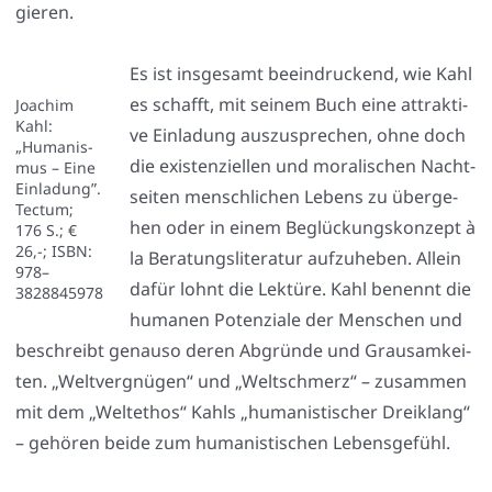
gie­ren.
Es ist ins­ge­samt beein­dru­ckend, wie Kahl
es schafft, mit sei­nem Buch eine attrak­ti­
Joa­chim
Kahl:
ve Ein­la­dung aus­zu­spre­chen, ohne doch
„Huma­nis­
die exis­ten­zi­el­len und mora­li­schen Nacht­
mus – Eine
Ein­la­dung”.
sei­ten mensch­li­chen Lebens zu über­ge­
Tec­tum;
hen oder in einem Beglü­ckungs­kon­zept à
176 S.; €
26,-; ISBN:
la Bera­tungs­li­te­ra­tur auf­zu­he­ben. Allein
978–
dafür lohnt die Lek­tü­re. Kahl benennt die
3828845978
huma­nen Poten­zia­le der Men­schen und
beschreibt genau­so deren Abgrün­de und Grau­sam­kei­
ten. „Welt­ver­gnü­gen“ und „Welt­schmerz“ – zusam­men
mit dem „Welt­ethos“ Kahls „huma­nis­ti­scher Drei­klang“
– gehö­ren bei­de zum huma­nis­ti­schen Lebens­ge­fühl.