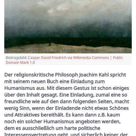
Caspar David Friedrich, Der Mönch am Meer
Beitragsbild:
Caspar David Friedrich via Wikimedia Commons
|
Public
Domain Mark 1.0
Der religionskritische Philosoph Joachim Kahl spricht
mit seinem neuen Buch eine Einladung zum
Humanismus aus. Mit diesem Gestus ist schon einiges
über den Inhalt gesagt. Eine Einladung, zumal eine so
freundliche wie auf den dann folgenden Seiten, macht
wenig Sinn, wenn der Einladende nicht etwas Schönes
und Attraktives bereithält. Es kann dann z.B. kaum
noch ein solcher Humanismus angeboten werden,
dem es ausschließlich um harte politische
Interessensvertretung geht, und sicherlich keiner, der