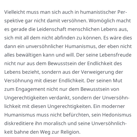
Viel­leicht muss man sich auch in huma­nis­ti­scher Per­
spek­ti­ve gar nicht damit ver­söh­nen. Womög­lich macht
es gera­de die Lei­den­schaft mensch­li­chen Lebens aus,
sich mit all dem nicht abfin­den zu kön­nen. Es wäre dies
dann ein unver­söhn­li­cher Huma­nis­mus, der eben nicht
alles bewäl­ti­gen kann und will. Der sei­ne Lebens­freu­de
nicht nur aus dem Bewusst­sein der End­lich­keit des
Lebens bezieht, son­dern aus der Ver­wei­ge­rung der
Ver­söh­nung mit die­ser End­lich­keit. Der sei­nen Mut
zum Enga­ge­ment nicht nur dem Bewusst­sein von
Unge­rech­tig­kei­ten ver­dankt, son­dern der Unver­söhn­
lich­keit mit die­sen Unge­rech­tig­kei­ten. Ein moder­ner
Huma­nis­mus muss nicht befürch­ten, sein Hedo­nis­mus
dis­kre­di­tie­re ihn mora­lisch und sei­ne Unver­söhn­lich­
keit bah­ne den Weg zur Reli­gi­on.