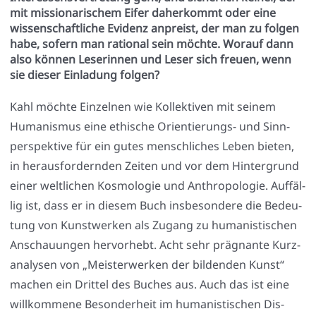
mit missionarischem Eifer daherkommt oder eine
wissenschaftliche Evidenz anpreist, der man zu folgen
habe, sofern man rational sein möchte. Worauf dann
also können Leserinnen und Leser sich freuen, wenn
sie dieser Einladung folgen?
Kahl möch­te Ein­zel­nen wie Kol­lek­ti­ven mit sei­nem
Huma­nis­mus eine ethi­sche Ori­en­tie­rungs- und Sinn­
per­spek­ti­ve für ein gutes mensch­li­ches Leben bie­ten,
in her­aus­for­dern­den Zei­ten und vor dem Hin­ter­grund
einer welt­li­chen Kos­mo­lo­gie und Anthro­po­lo­gie. Auf­fäl­
lig ist, dass er in die­sem Buch ins­be­son­de­re die Bedeu­
tung von Kunst­wer­ken als Zugang zu huma­nis­ti­schen
Anschau­un­gen her­vor­hebt. Acht sehr prä­gnan­te Kurz­
ana­ly­sen von „Meis­ter­wer­ken der bil­den­den Kunst“
machen ein Drit­tel des Buches aus. Auch das ist eine
will­kom­me­ne Beson­der­heit im huma­nis­ti­schen Dis­