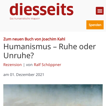
Zum
Inhalt
springen
Politik
Mensc
Prakt
Spenden
Zum neuen Buch von Joachim Kahl
Humanismus – Ruhe oder
Unruhe?
Rezension
| von
Ralf Schöppner
am
01. Dezember 2021