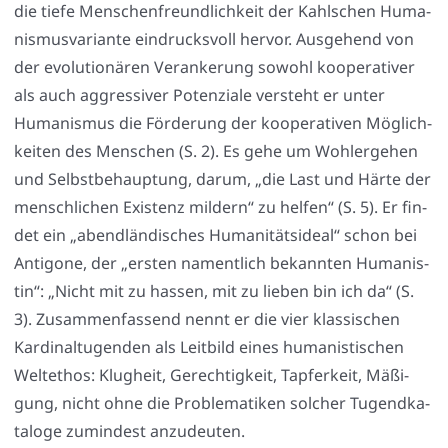
die tie­fe Men­schen­freund­lich­keit der Kahl­schen Huma­
nis­mus­va­ri­an­te ein­drucks­voll her­vor. Aus­ge­hend von
der evo­lu­tio­nä­ren Ver­an­ke­rung sowohl koope­ra­ti­ver
als auch aggres­si­ver Poten­zia­le ver­steht er unter
Huma­nis­mus die För­de­rung der koope­ra­ti­ven Mög­lich­
kei­ten des Men­schen (S. 2). Es gehe um Wohl­erge­hen
und Selbst­be­haup­tung, dar­um, „die Last und Här­te der
mensch­li­chen Exis­tenz mil­dern“ zu hel­fen“ (S. 5). Er fin­
det ein „abend­län­di­sches Huma­ni­täts­ide­al“ schon bei
Anti­go­ne, der „ers­ten nament­lich bekann­ten Huma­nis­
tin“: „Nicht mit zu has­sen, mit zu lie­ben bin ich da“ (S.
3). Zusam­men­fas­send nennt er die vier klas­si­schen
Kar­di­nal­tu­gen­den als Leit­bild eines huma­nis­ti­schen
Welt­ethos: Klug­heit, Gerech­tig­keit, Tap­fer­keit, Mäßi­
gung, nicht ohne die Pro­ble­ma­ti­ken sol­cher Tugend­ka­
ta­lo­ge zumin­dest anzu­deu­ten.