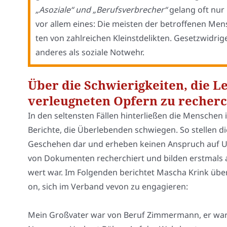
„Aso­zia­le“ und „Berufs­ver­bre­cher“
gelang oft nur 
vor allem eines: Die meis­ten der betrof­fe­nen Me
ten von zahl­rei­chen Kleinst­de­lik­ten. Gesetz­wid­r
ande­res als sozia­le Not­wehr.
Über die Schwierigkeiten, die 
verleugneten Opfern zu recherc
In den sel­tens­ten Fäl­len hin­ter­lie­ßen die Men­schen i
Berich­te, die Über­le­ben­den schwie­gen. So stel­len
Gesche­hen dar und erhe­ben kei­nen Anspruch auf Una
von Doku­men­ten recher­chiert und bil­den erst­mals a
wert war. Im Fol­gen­den berich­tet Mascha Krink über d
on, sich im Ver­band vevon zu enga­gie­ren:
Mein Groß­va­ter war von Beruf Zim­mer­mann, er war 