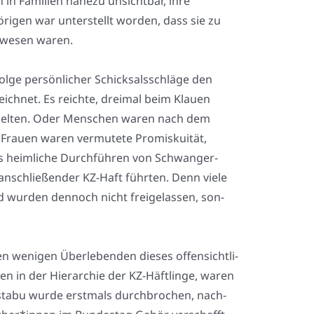
n Fami­li­en nahe­zu unsicht­bar, ihre
­ri­gen war unter­stellt wor­den, dass sie zu
gewe­sen waren.
­ge per­sön­li­cher Schick­sals­schlä­ge den
ezeich­net. Es reich­te, drei­mal beim Klau­en
u gel­ten. Oder Men­schen waren nach dem
 Frau­en waren ver­mu­te­te Pro­mis­kui­tät,
 das heim­li­che Durch­füh­ren von Schwan­ger­
anschlie­ßen­der KZ-Haft führ­ten. Denn vie­le
d wur­den den­noch nicht frei­ge­las­sen, son­
eni­gen Über­le­ben­den die­ses offen­sicht­li­
 in der Hier­ar­chie der KZ-Häft­lin­ge, waren
s­ta­bu wur­de erst­mals durch­bro­chen, nach­