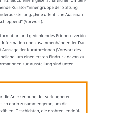
chritt. Bis zu einem gesell­schaft­li­chen Umden­
e­chen­de Kurator*innengruppe der Stif­tung
der­aus­stel­lung: „Eine öffent­li­che Aus­ein­an­
schlep­pend“ (Vor­wort).
Infor­ma­ti­on und geden­ken­des Erin­nern ver­bin­
her Infor­ma­ti­on und zusam­men­hän­gen­der Dar­
laut Aus­sa­ge der Kurator*innen (Vor­wort des
erhel­lend, um einen ers­ten Ein­druck davon zu
ma­tio­nen zur Aus­stel­lung sind unter
r die Aner­ken­nung der ver­leug­ne­ten
en sich dar­in zusam­men­ge­tan, um die
zäh­len. Geschich­ten, die droh­ten, end­gül­