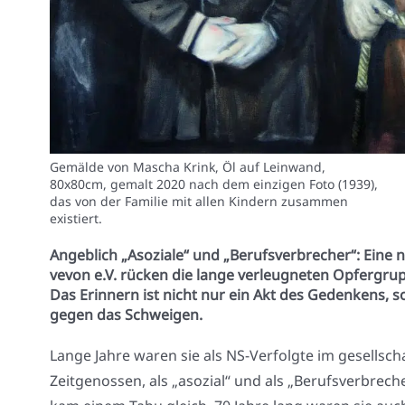
Gemälde von Mascha Krink, Öl auf Leinwand,
80x80cm, gemalt 2020 nach dem einzigen Foto (1939),
das von der Familie mit allen Kindern zusammen
existiert.
Angeblich „Asoziale“ und „Berufsverbrecher“: Ein
vevon e.V. rücken die lange verleugneten Opfergrup
Das Erinnern ist nicht nur ein Akt des Gedenkens,
gegen das Schweigen.
Lan­ge Jah­re waren sie als NS-Ver­folg­te im gesell­scha
Zeit­ge­nos­sen, als „aso­zi­al“ und als „Berufs­ver­bre