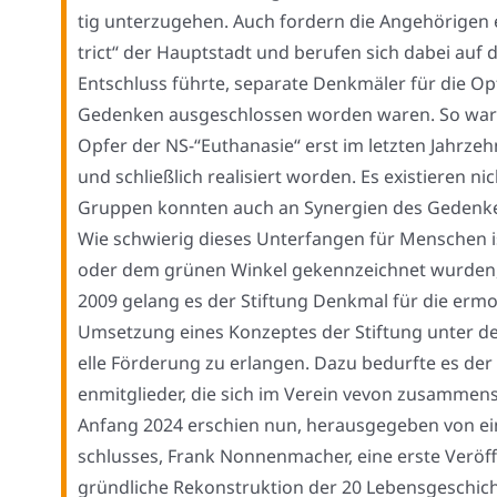
tig unter­zu­ge­hen. Auch for­dern die Ange­hö­ri­ge
trict“ der Haupt­stadt und beru­fen sich dabei auf 
Ent­schluss führ­te, sepa­ra­te Denk­mä­ler für die Op
Geden­ken aus­ge­schlos­sen wor­den waren. So waren
Opfer der NS-“Euthanasie“ erst im letz­ten Jahr­zehn
und schließ­lich rea­li­siert wor­den. Es exis­tie­ren 
Grup­pen konn­ten auch an Syn­er­gien des Geden­k
Wie schwie­rig die­ses Unter­fan­gen für Men­schen
oder dem grü­nen Win­kel gekenn­zeich­net wur­den,
2009 gelang es der Stif­tung Denk­mal für die ermor
Umset­zung eines Kon­zep­tes der Stif­tung unter de
el­le För­de­rung zu erlan­gen. Dazu bedurf­te es der zivi
en­mit­glie­der, die sich im Ver­ein vevon zusam­men­
Anfang 2024 erschien nun, her­aus­ge­ge­ben von ein
schlus­ses, Frank Non­nen­ma­cher, eine ers­te Ver­öf­f
gründ­li­che Rekon­struk­ti­on der 20 Lebens­ge­schi