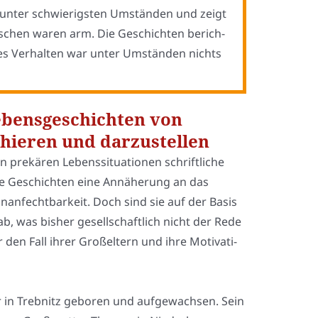
unter schwie­rigs­ten Umstän­den und zeigt
n­schen waren arm. Die Geschich­ten berich­
i­ges Ver­hal­ten war unter Umstän­den nichts
Lebensgeschichten von
hieren und darzustellen
n pre­kä­ren Lebens­si­tua­tio­nen schrift­li­che
 die Geschich­ten eine Annä­he­rung an das
n­fecht­bar­keit. Doch sind sie auf der Basis
b, was bis­her gesell­schaft­lich nicht der Rede
en Fall ihrer Groß­el­tern und ihre Moti­va­ti­
in Treb­nitz gebo­ren und auf­ge­wach­sen. Sein