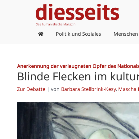
Zum
Inhalt
springen
Politik und Soziales
Menschen
Anerkennung der verleugneten Opfer des National
Blinde Flecken im kultu
Zur Debatte
| von
Barbara Stellbrink-Kesy
,
Mascha 