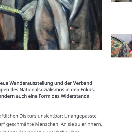
e neue Wanderausstellung und der Verband
pen des Nationalsozialismus in den Fokus.
 sondern auch eine Form des Widerstands
ft­li­chen Dis­kurs unsicht­bar: Unan­ge­pass­te
­cher“ geschmäh­te Men­schen. An sie zu erin­nern,