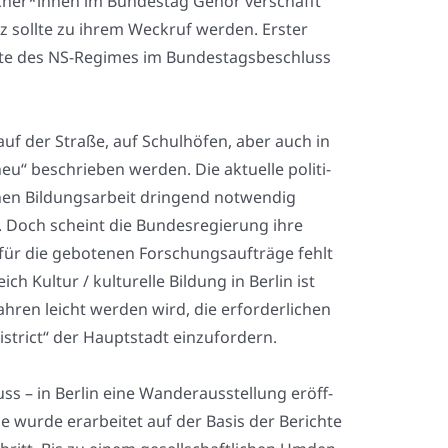
cher*innen im Bun­des­tag Gehör ver­schafft
z soll­te zu ihrem Weck­ruf wer­den. Ers­ter
g­te des NS-Regimes im Bun­des­tags­be­schluss
f der Stra­ße, auf Schul­hö­fen, aber auch in
eu“ beschrie­ben wer­den. Die aktu­el­le poli­ti­
hen Bil­dungs­ar­beit drin­gend not­wen­dig
 Doch scheint die Bun­des­re­gie­rung ihre
für die gebo­te­nen For­schungs­auf­trä­ge fehlt
 Kul­tur / kul­tu­rel­le Bil­dung in Ber­lin ist
h­ren leicht wer­den wird, die erfor­der­li­chen
­trict“ der Haupt­stadt ein­zu­for­dern.
 – in Ber­lin eine Wan­der­aus­stel­lung eröff­
ie wur­de erar­bei­tet auf der Basis der Berich­te