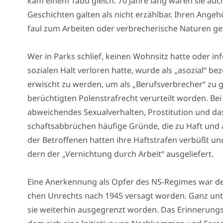
kam einem Tabu gleich. 70 Jah­re lang waren sie auch i
Geschich­ten gal­ten als nicht erzähl­bar. Ihren Ange­hö
faul zum Arbei­ten oder ver­bre­che­ri­sche Natu­ren 
Wer in Parks schlief, kei­nen Wohn­sitz hat­te oder infol
sozia­len Halt ver­lo­ren hat­te, wur­de als „aso­zi­al“ b
erwischt zu wer­den, um als „Berufs­ver­bre­cher“ z
berüch­tig­ten Polen­straf­recht ver­ur­teilt wor­den. Bei
abwei­chen­des Sexu­al­ver­hal­ten, Pro­sti­tu­ti­on und
schafts­ab­brü­chen häu­fi­ge Grün­de, die zu Haft und 
der Betrof­fe­nen hat­ten ihre Haft­stra­fen ver­büßt un
dern der „Ver­nich­tung durch Arbeit“ aus­ge­lie­fert.
Eine Aner­ken­nung als Opfer des NS-Regimes war den w
chen Unrechts nach 1945 ver­sagt wor­den. Ganz unten
sie wei­ter­hin aus­ge­grenzt wor­den. Das Erin­ne­rung