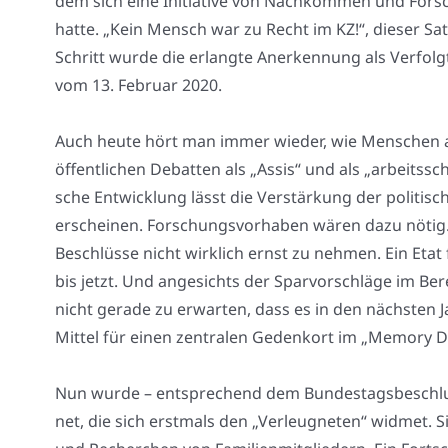
dem sich eine Initia­ti­ve von Nach­kom­men und Fors
hat­te. „Kein Mensch war zu Recht im KZ!“, die­ser Sat
Schritt wur­de die erlang­te Aner­ken­nung als Ver­fol
vom 13. Febru­ar 2020.
Auch heu­te hört man immer wie­der, wie Men­schen au
öffent­li­chen Debat­ten als „Assis“ und als „arbeits­sch
sche Ent­wick­lung lässt die Ver­stär­kung der poli­ti­sc
erschei­nen. For­schungs­vor­ha­ben wären dazu nötig.
Beschlüs­se nicht wirk­lich ernst zu neh­men. Ein Etat 
bis jetzt. Und ange­sichts der Spar­vor­schlä­ge im Bereich
nicht gera­de zu erwar­ten, dass es in den nächs­ten Ja
Mit­tel für einen zen­tra­len Gedenk­ort im „Memo­ry Dis
Nun wur­de – ent­spre­chend dem Bun­des­tags­be­schluss
net, die sich erst­mals den „Ver­leug­ne­ten“ wid­met. S