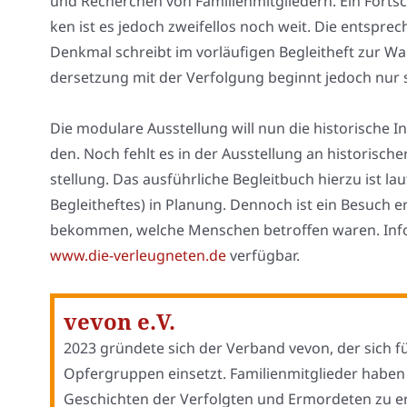
und Recher­chen von Fami­li­en­mit­glie­dern. Ein Fort­s
ken ist es jedoch zwei­fel­los noch weit. Die ent­spr
Denk­mal schreibt im vor­läu­fi­gen Begleit­heft zur Wan­
der­set­zung mit der Ver­fol­gung beginnt jedoch nur 
Die modu­la­re Aus­stel­lung will nun die his­to­ri­sche 
den. Noch fehlt es in der Aus­stel­lung an his­to­ri­sc
stel­lung. Das aus­führ­li­che Begleit­buch hier­zu ist 
Begleit­hef­tes) in Pla­nung. Den­noch ist ein Besuch 
bekom­men, wel­che Men­schen betrof­fen waren. Infor­
www.die-verleugneten.de
ver­füg­bar.
vevon e.V.
2023 grün­de­te sich der Ver­band vevon, der sich fü
Opfer­grup­pen ein­setzt. Fami­li­en­mit­glie­der hab
Geschich­ten der Ver­folg­ten und Ermor­de­ten zu er