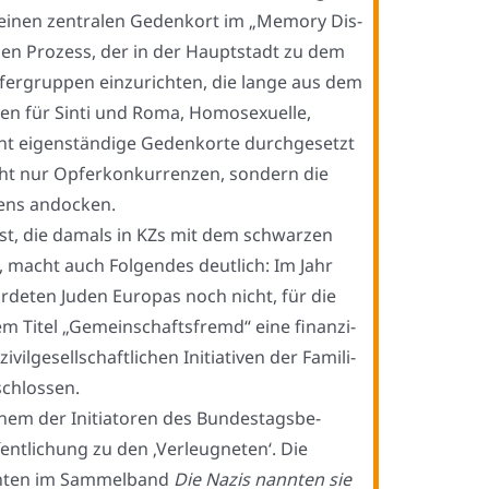
n einen zen­tra­len Gedenk­ort im „Memo­ry Dis­
den Pro­zess, der in der Haupt­stadt zu dem
fer­grup­pen ein­zu­rich­ten, die lan­ge aus dem
 für Sin­ti und Roma, Homo­se­xu­el­le,
t eigen­stän­di­ge Gedenk­or­te durch­ge­setzt
nicht nur Opfer­kon­kur­ren­zen, son­dern die
ens ando­cken.
 ist, die damals in KZs mit dem schwar­zen
 macht auch Fol­gen­des deut­lich: Im Jahr
­de­ten Juden Euro­pas noch nicht, für die
m Titel „Gemein­schafts­fremd“ eine finan­zi­
l­ge­sell­schaft­li­chen Initia­ti­ven der Fami­li­
schlos­sen.
em der Initia­to­ren des Bun­des­tags­be­
ent­li­chung zu den ‚Ver­leug­ne­ten‘. Die
ch­ten im Sam­mel­band
Die Nazis nann­ten sie