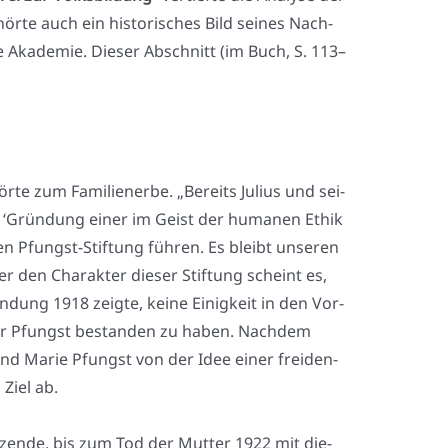
hör­te auch ein his­to­ri­sches Bild sei­nes Nach­
 Aka­de­mie. Die­ser Abschnitt (im Buch, S. 113–
r­te zum Fami­li­en­er­be. „Bereits Juli­us und sei­
e ‘Grün­dung einer im Geist der huma­nen Ethik
amen Pfungst-Stif­tung füh­ren. Es bleibt unse­ren
r den Cha­rak­ter die­ser Stif­tung scheint es,
n­dung 1918 zeig­te, kei­ne Einig­keit in den Vor­
hur Pfungst bestan­den zu haben. Nach­dem
und Marie Pfungst von der Idee einer frei­den­
 Ziel ab.
t­zen­de, bis zum Tod der Mut­ter 1922 mit die­