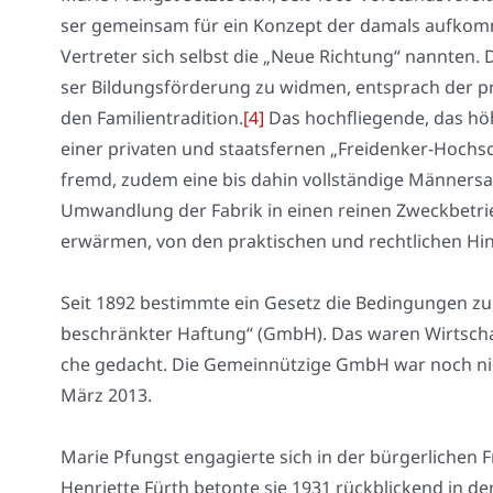
ser gemein­sam für ein Kon­zept der damals auf­kom­m
Ver­tre­ter sich selbst die „Neue Rich­tung“ nann­ten.
ser Bil­dungs­för­de­rung zu wid­men, ent­sprach der prag
den Fami­li­en­tra­di­ti­on.
[4]
Das hoch­flie­gen­de, das hö
einer pri­va­ten und staats­fer­nen „Frei­den­ker-Hoch­
fremd, zudem eine bis dahin voll­stän­di­ge Män­ner­sa
Umwand­lung der Fabrik in einen rei­nen Zweck­be­trie
erwär­men, von den prak­ti­schen und recht­li­chen Hin
Seit 1892 bestimm­te ein Gesetz die Bedin­gun­gen zu
beschränk­ter Haf­tung“ (GmbH). Das waren Wirt­schaf
che gedacht. Die Gemein­nüt­zi­ge GmbH war noch nich
März 2013.
Marie Pfungst enga­gier­te sich in der bür­ger­li­chen
Hen­ri­et­te Fürth beton­te sie 1931 rück­bli­ckend in d