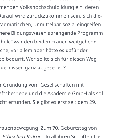
en­den Volks­hoch­schul­bil­dung ein, deren
 Dar­auf wird zurück­zu­kom­men sein. Sich die­
­ma­ti­schen, unmit­tel­bar sozi­al ein­grei­fen­
he­re Bil­dungs­we­sen spren­gen­de Pro­gramm
schu­le“ war den bei­den Frau­en weit­ge­hend
­che, vor allem aber hät­te es dafür der
b bedurft. Wer soll­te sich für die­sen Weg
­der­nis­sen ganz abge­se­hen?
r Grün­dung von „Gesell­schaf­ten mit
ts­be­trie­be und die Aka­de­mie-GmbH als sol­
t erfun­den. Sie gibt es erst seit dem 29.
 Frau­en­be­we­gung. Zum 70. Geburts­tag von
er
Ethi­schen Kul­tur
: „In all ihren Schrif­ten tre­