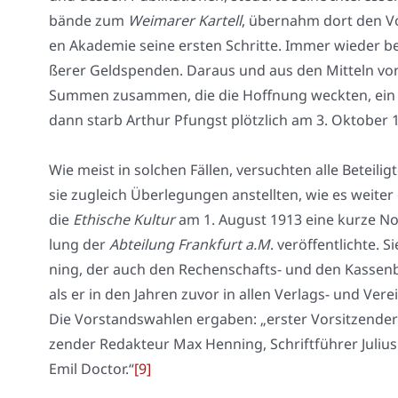
bän­de zum
Wei­ma­rer Kar­tell
, über­nahm dort den Vor
en Aka­de­mie sei­ne ers­ten Schrit­te. Immer wie­der be
ße­rer Geld­spen­den. Dar­aus und aus den Mit­teln v
Sum­men zusam­men, die die Hoff­nung weck­ten, ein 
dann starb Arthur Pfungst plötz­lich am 3. Okto­ber 
Wie meist in sol­chen Fäl­len, ver­such­ten alle Betei­li
sie zugleich Über­le­gun­gen anstell­ten, wie es wei­ter 
die
Ethi­sche Kul­tur
am 1. August 1913 eine kur­ze Noti
lung der
Abtei­lung Frank­furt a.M
. ver­öf­fent­lich­te.
ning, der auch den Rechen­schafts- und den Kas­sen­be­
als er in den Jah­ren zuvor in allen Ver­lags- und Ver­
Die Vor­stands­wah­len erga­ben: „ers­ter Vor­sit­zen­der 
zen­der Redak­teur Max Hen­ning, Schrift­füh­rer Juli­
Emil Doc­tor.“
[9]