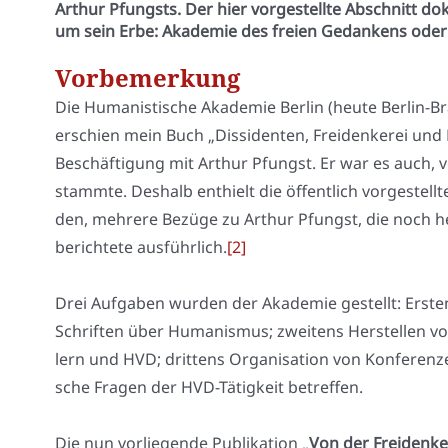
Arthur Pfungsts. Der hier vorgestellte Abschnitt do
um sein Erbe: Akademie des freien Gedankens oder
Vorbemerkung
Die Huma­nis­ti­sche Aka­de­mie Ber­lin (heu­te Ber­lin-B
erschien mein Buch „Dis­si­den­ten, Frei­den­ke­rei und K
Beschäf­ti­gung mit Arthur Pfungst. Er war es auch, 
stamm­te. Des­halb ent­hielt die öffent­lich vor­ge­stel
den, meh­re­re Bezü­ge zu Arthur Pfungst, die noch he
berich­te­te aus­führ­lich.
[2]
Drei Auf­ga­ben wur­den der Aka­de­mie gestellt: Ers­ten
Schrif­ten über Huma­nis­mus; zwei­tens Her­stel­len vo
lern und HVD; drit­tens Orga­ni­sa­ti­on von Kon­fe­ren­z
sche Fra­gen der HVD-Tätig­keit betref­fen.
Die nun vor­lie­gen­de Publi­ka­ti­on „
Von der Frei­den­ke­