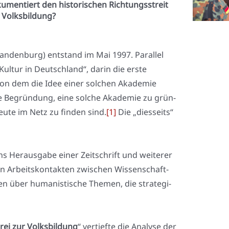
kumentiert den historischen Richtungsstreit
 Volksbildung?
ran­den­burg) ent­stand im Mai 1997. Par­al­lel
ul­tur in Deutsch­land“, dar­in die ers­te
von dem die Idee einer sol­chen Aka­de­mie
l­te Begrün­dung, eine sol­che Aka­de­mie zu grün­
u­te im Netz zu fin­den sind.
[1]
Die „dies­seits“
s Her­aus­ga­be einer Zeit­schrift und wei­te­rer
n Arbeits­kon­tak­ten zwi­schen Wis­sen­schaft­
en über huma­nis­ti­sche The­men, die stra­te­gi­
rei zur Volks­bil­dung
“ ver­tief­te die Ana­ly­se der