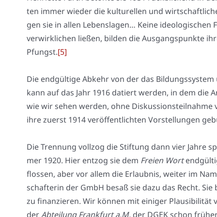
ten immer wie­der die kul­tu­rel­len und wirt­schaft­li­c
gen sie in allen Lebens­la­gen… Kei­ne ideo­lo­gi­schen 
ver­wirk­li­chen lie­ßen, bil­den die Aus­gangs­punk­te
Pfungst.
[5]
Die end­gül­ti­ge Abkehr von der das Bil­dungs­sys­tem 
kann auf das Jahr 1916 datiert wer­den, in dem die A
wie wir sehen wer­den, ohne Dis­kus­si­ons­teil­nah­m
ihre zuerst 1914 ver­öf­fent­lich­ten Vor­stel­lun­gen ge
Die Tren­nung voll­zog die Stif­tung dann vier Jah­re sp
mer 1920. Hier ent­zog sie dem
Frei­en Wort
end­gül­t
flos­sen, aber vor allem die Erlaub­nis, wei­ter im Na
schaf­te­rin der GmbH besaß sie dazu das Recht. Sie be
zu finan­zie­ren. Wir kön­nen mit eini­ger Plau­si­bi­li­
der
Abtei­lung Frank­furt a.M.
der DGEK schon frü­her z