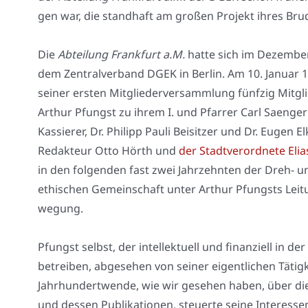
gen war, die stand­haft am gro­ßen Pro­jekt ihres Bru­d
Die
Abtei­lung Frank­furt a.M.
hat­te sich im Dezem­b
dem Zen­tral­ver­band DGEK in Ber­lin. Am 10. Janu­ar 18
sei­ner ers­ten Mit­glie­der­ver­samm­lung fünf­zig Mit­gli
Arthur Pfungst zu ihrem I. und Pfar­rer Carl Saen­ger 
Kas­sie­rer, Dr. Phil­ipp Pau­li Bei­sit­zer und Dr. Eugen 
Redak­teur Otto Hörth und
der Stadt­ver­ord­ne­te Eli
in den fol­gen­den fast zwei Jahr­zehn­ten der Dreh- und
ethi­schen Gemein­schaft unter Arthur Pfungsts Lei­tung
we­gung.
Pfungst selbst, der intel­lek­tu­ell und finan­zi­ell in der
betrei­ben, abge­se­hen von sei­ner eigent­li­chen Tätig­k
Jahr­hun­dert­wen­de, wie wir gese­hen haben, über d
und des­sen Publi­ka­tio­nen, steu­er­te sei­ne Inter­es­s