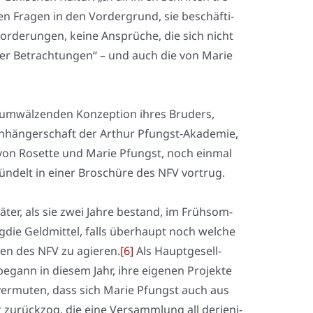
hen Fra­gen in den Vor­der­grund, sie beschäf­ti­
For­de­run­gen, kei­ne Ansprü­che, die sich nicht
 ihrer Betrach­tun­gen“ – und auch die von Marie
umwäl­zen­den Kon­zep­ti­on ihres Bru­ders,
nhän­ger­schaft der Arthur Pfungst-Aka­de­mie,
e von Rosette und Marie Pfungst, noch ein­mal
bün­delt in einer Bro­schü­re des NFV vor­trug.
ä­ter, als sie zwei Jah­re bestand, im Früh­som­
ig­die Geld­mit­tel, falls über­haupt noch wel­che
men des NFV zu agie­ren.
[6]
Als Haupt­ge­sell­
gann in die­sem Jahr, ihre eige­nen Pro­jek­te
tät ver­mu­ten, dass sich Marie Pfungst auch aus
urück­zog, die eine Ver­samm­lung all der­je­ni­