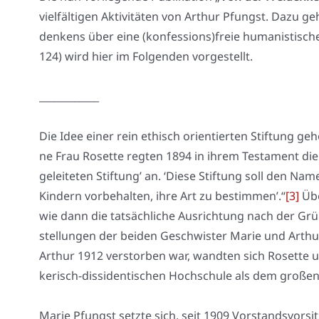
viel­fäl­ti­gen Akti­vi­tä­ten von Arthur Pfungst. Dazu ge
den­kens über eine (konfessions)freie huma­nis­ti­sche
124) wird hier im Fol­gen­den vor­ge­stellt.
____________
Die Idee einer rein ethisch ori­en­tier­ten Stif­tung gehö
ne Frau Rosette reg­ten 1894 in ihrem Tes­ta­ment di
gelei­te­ten Stif­tung’ an. ‘Die­se Stif­tung soll den N
Kin­dern vor­be­hal­ten, ihre Art zu bestim­men’.“
[3]
Übe
wie dann die tat­säch­li­che Aus­rich­tung nach der Grü
stel­lun­gen der bei­den Geschwis­ter Marie und Art
Arthur 1912 ver­stor­ben war, wand­ten sich Rosette 
ke­risch-dis­si­den­ti­schen Hoch­schu­le als dem gro­ßen
Marie Pfungst setz­te sich, seit 1909 Vor­stands­vor­si