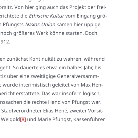
­sitz. Von hier ging auch das Pro­jekt der frei­
rich­te­te die
Ethi­sche Kul­tur
vom Ein­gang grö­
on Pfungsts
Naxos-Uni­on
kamen hier üppi­ge
noch grö­ße­res Werk kön­ne star­ten. Doch
1912.
g­ten zunächst Kon­ti­nui­tät zu wah­ren, wäh­rend
geht. So dau­er­te es etwa ein hal­bes Jahr, bis
z über eine zwei­tä­gi­ge Gene­ral­ver­samm­
 Sie wur­de inte­ri­mis­tisch gelei­tet von Max Hen­
richt erstat­te­te. Das war inso­fern logisch,
eins­sa­chen die rech­te Hand von Pfungst war.
Stadt­ver­ord­ne­ter Eli­as Hené, zwei­ter Vor­sit­
us Weigold
[8]
und Marie Pfungst, Kas­sen­füh­rer