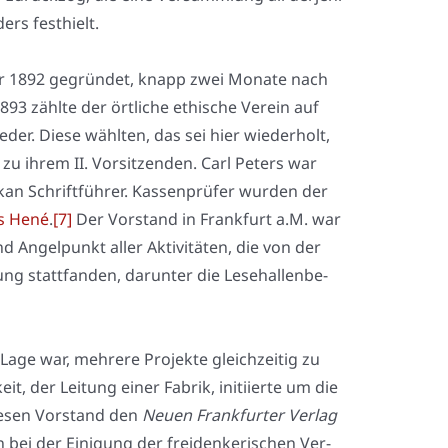
ers fest­hielt.
er 1892 gegrün­det, knapp zwei Mona­te nach
93 zähl­te der ört­li­che ethi­sche Ver­ein auf
e­der. Die­se wähl­ten, das sei hier wie­der­holt,
zu ihrem II. Vor­sit­zen­den. Carl Peters war
Elkan Schrift­füh­rer. Kas­sen­prü­fer wur­den der
­as Hené
.
[7]
Der Vor­stand in Frank­furt a.M. war
 Angel­punkt aller Akti­vi­tä­ten, die von der
 statt­fan­den, dar­un­ter die Lese­hal­len­be­
 Lage war, meh­re­re Pro­jek­te gleich­zei­tig zu
eit, der Lei­tung einer Fabrik, initi­ier­te um die
ie­sen Vor­stand den
Neu­en Frank­fur­ter Ver­lag
en bei der Eini­gung der frei­den­ke­ri­schen Ver­