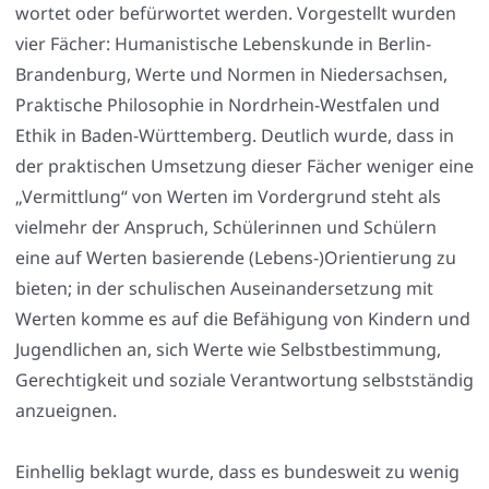
wor­tet oder befür­wor­tet wer­den. Vor­ge­stellt wur­den
vier Fächer: Huma­nis­ti­sche Lebens­kun­de in Ber­lin-
Bran­den­burg, Wer­te und Nor­men in Nie­der­sach­sen,
Prak­ti­sche Phi­lo­so­phie in Nord­rhein-West­fa­len und
Ethik in Baden-Würt­tem­berg. Deut­lich wur­de, dass in
der prak­ti­schen Umset­zung die­ser Fächer weni­ger eine
„Ver­mitt­lung“ von Wer­ten im Vor­der­grund steht als
viel­mehr der Anspruch, Schü­le­rin­nen und Schü­lern
eine auf Wer­ten basie­ren­de (Lebens-)Orientierung zu
bie­ten; in der schu­li­schen Aus­ein­an­der­set­zung mit
Wer­ten kom­me es auf die Befä­hi­gung von Kin­dern und
Jugend­li­chen an, sich Wer­te wie Selbst­be­stim­mung,
Gerech­tig­keit und sozia­le Ver­ant­wor­tung selbst­stän­dig
anzu­eig­nen.
Ein­hel­lig beklagt wur­de, dass es bun­des­weit zu wenig