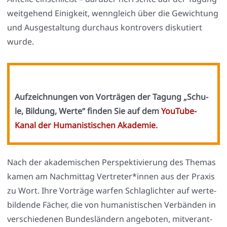
weit­ge­hend Einig­keit, wenn­gleich über die Gewich­tung
und Aus­ge­stal­tung durch­aus kon­tro­vers dis­ku­tiert
wur­de.
Auf­zeich­nun­gen von Vor­trä­gen der Tagung „Schu­
le, Bil­dung, Wer­te“ fin­den Sie auf dem
You­Tube-
Kanal der Huma­nis­ti­schen Aka­de­mie
.
Nach der aka­de­mi­schen Per­spek­ti­vie­rung des The­mas
kamen am Nach­mit­tag Vertreter*innen aus der Pra­xis
zu Wort. Ihre Vor­trä­ge war­fen Schlag­lich­ter auf wer­te­
bil­den­de Fächer, die von huma­nis­ti­schen Ver­bän­den in
ver­schie­de­nen Bun­des­län­dern ange­bo­ten, mit­ver­ant­