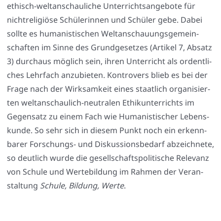
ethisch-welt­an­schau­li­che Unter­richts­an­ge­bo­te für
nicht­re­li­giö­se Schü­le­rin­nen und Schü­ler gebe. Dabei
soll­te es huma­nis­ti­schen Welt­an­schau­ungs­ge­mein­
schaf­ten im Sin­ne des Grund­ge­set­zes (Arti­kel 7, Absatz
3) durch­aus mög­lich sein, ihren Unter­richt als ordent­li­
ches Lehr­fach anzu­bie­ten. Kon­tro­vers blieb es bei der
Fra­ge nach der Wirk­sam­keit eines staat­lich orga­ni­sier­
ten welt­an­schau­lich-neu­tra­len Ethik­un­ter­richts im
Gegen­satz zu einem Fach wie Huma­nis­ti­scher Lebens­
kun­de. So sehr sich in die­sem Punkt noch ein erkenn­
ba­rer For­schungs- und Dis­kus­si­ons­be­darf abzeich­ne­te,
so deut­lich wur­de die gesell­schafts­po­li­ti­sche Rele­vanz
von Schu­le und Wer­te­bil­dung im Rah­men der Ver­an­
stal­tung
Schu­le, Bil­dung, Wer­te
.