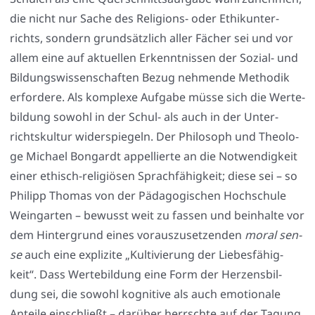
die nicht nur Sache des Reli­gi­ons- oder Ethik­un­ter­
richts, son­dern grund­sätz­lich aller Fächer sei und vor
allem eine auf aktu­el­len Erkennt­nis­sen der Sozi­al- und
Bil­dungs­wis­sen­schaf­ten Bezug neh­men­de Metho­dik
erfor­de­re. Als kom­ple­xe Auf­ga­be müs­se sich die Wer­te­
bil­dung sowohl in der Schul- als auch in der Unter­
richts­kul­tur wider­spie­geln. Der Phi­lo­soph und Theo­lo­
ge Micha­el Bon­gardt appel­lier­te an die Not­wen­dig­keit
einer ethisch-reli­giö­sen Sprach­fä­hig­keit; die­se sei – so
Phil­ipp Tho­mas von der Päd­ago­gi­schen Hoch­schu­le
Wein­gar­ten – bewusst weit zu fas­sen und beinhal­te vor
dem Hin­ter­grund eines vor­aus­zu­set­zen­den
moral sen­
se
auch eine expli­zi­te „Kul­ti­vie­rung der Lie­bes­fä­hig­
keit“. Dass Wer­te­bil­dung eine Form der Her­zens­bil­
dung sei, die sowohl kogni­ti­ve als auch emo­tio­na­le
Antei­le ein­schließt – dar­über herrsch­te auf der Tagung