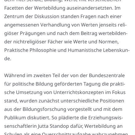
Facet­ten der Wer­te­bil­dung aus­ein­an­der­setz­ten. Im
Zen­trum der Dis­kus­si­on stan­den Fra­gen nach einer
ange­mes­se­nen Ver­hand­lung von Wer­ten jen­seits reli­
giö­ser Prä­gun­gen und nach dem Bei­trag wer­te­bil­den­
der nicht­re­li­giö­ser Fächer wie Wer­te und Nor­men,
Prak­ti­sche Phi­lo­so­phie und Huma­nis­ti­sche Lebens­kun­
de.
Wäh­rend im zwei­ten Teil der von der Bun­des­zen­tra­le
für poli­ti­sche Bil­dung geför­der­ten Tagung die prak­ti­
sche Umset­zung von Unter­richts­kon­zep­ten im Fokus
stand, wur­den zunächst unter­schied­li­che Posi­tio­nen
aus der Bil­dungs­for­schung vor­ge­stellt und mit dem
Publi­kum dis­ku­tiert. So plä­dier­te die Erzie­hungs­wis­
sen­schaft­le­rin Jut­ta Stan­dop dafür, Wer­te­bil­dung an
Schu­len als eine Quer­schnitts­auf­ga­be wahr­zu­neh­men,