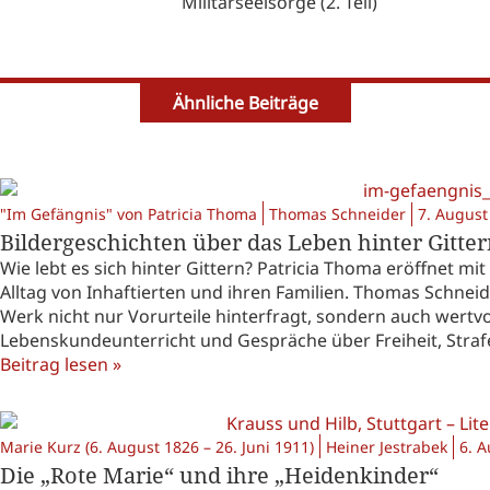
Militärseelsorge (2. Teil)
Ähnliche Beiträge
"Im Gefängnis" von Patricia Thoma
Thomas Schneider
7. August
Bildergeschichten über das Leben hinter Gitte
Wie lebt es sich hinter Gittern? Patricia Thoma eröffnet mi
Alltag von Inhaftierten und ihren Familien. Thomas Schnei
Werk nicht nur Vorurteile hinterfragt, sondern auch wertv
Lebenskundeunterricht und Gespräche über Freiheit, Strafe
Beitrag lesen »
Marie Kurz (6. August 1826 – 26. Juni 1911)
Heiner Jestrabek
6. 
Die „Rote Marie“ und ihre „Heidenkinder“