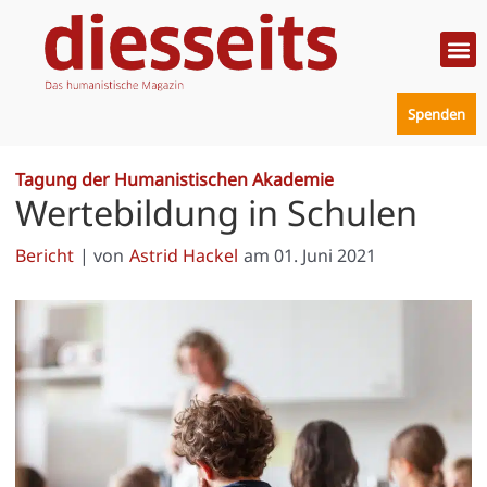
Zum
Inhalt
springen
Politik
Mensc
Prakt
Spenden
Tagung der Humanistischen Akademie
Wertebildung in Schulen
Bericht
| von
Astrid Hackel
am
01. Juni 2021