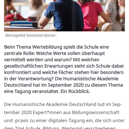
Beitragsbild: Konstantin Börner
Beim Thema Wertebildung spielt die Schule eine
zentrale Rolle: Welche Werte sollen überhaupt
vermittelt werden und warum? Mit welchen
gesellschaftlichen Erwartungen sieht sich Schule dabei
konfrontiert und welche Fächer stehen hier besonders
in der Verantwortung? Die Humanistische Akademie
Deutschland hat im September 2020 zu diesem Thema
eine Tagung veranstaltet. Ein Rückblick.
Die Huma­nis­ti­sche Aka­de­mie Deutsch­land lud im Sep­
tem­ber 2020 Expert*innen aus Bil­dungs­wis­sen­schaft
und ‑pra­xis zu einer digi­ta­len Tagung ein, die sich unter
dem Titel
Schu­le, Bil­dung, Wer­te
mit ver­schie­de­nen